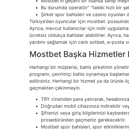
Mostbet’in geçerli bir lisansa sahip meşr
Bu durumda operatör” “talebi hızlı bir şe
Şirket spor bahisleri ve casino oyunları 
Türkiye’den oyuncular için mostbet. possuind
Ayrıca, mevcut kullanıcılar için i̇ndir uygula
ücretsiz oldukça bahisler alabilirler. Ayrıca, h
yardımı sağlamak için canlı sohbet, e-posta ve
Mostbet Başka Hizmetler
Herhangi bir müşterisi, bahis şirketinin yöneti
programı, çevrimiçi bahis oynamaya başlamanı
edilirsiniz. Herhangi bir hizmet ya da ürünle il
geçmekten çekinmeyin.
TRY cinsinden para yatırarak, hesabınıza”
Doğrudan mobil cihazınıza indirebilir vey
Şifrenizi veya giriş bilgilerinizi kaybede
prosedüründen geçmeniz gerekecektir.
Mostbet spor bahisleri, spor etkinlikleri