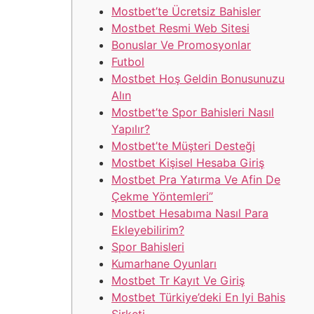
Mostbet’te Ücretsiz Bahisler
Mostbet Resmi Web Sitesi
Bonuslar Ve Promosyonlar
Futbol
Mostbet Hoş Geldin Bonusunuzu
Alın
Mostbet’te Spor Bahisleri Nasıl
Yapılır?
Mostbet’te Müşteri Desteği
Mostbet Kişisel Hesaba Giriş
Mostbet Pra Yatırma Ve Afin De
Çekme Yöntemleri”
Mostbet Hesabıma Nasıl Para
Ekleyebilirim?
Spor Bahisleri
Kumarhane Oyunları
Mostbet Tr Kayıt Ve Giriş
Mostbet Türkiye’deki En Iyi Bahis