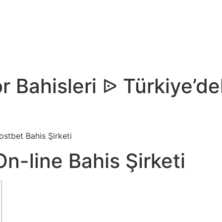
r Bahisleri ᐉ Türkiye’d
ostbet Bahis Şirketi
 On-line Bahis Şirketi