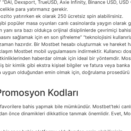
 “DAI, Dexsport, TrueUSD, Axie Infinity, Binance USD, USD
elikle para yatırmanız gerekir.
ito yatırırken ek olarak 250 ücretsiz spin alabilirsiniz.
ibi popüler masa oyunları canlı casinolarda yaygın olarak g
anı sıra bazı oldukça orijinal disiplinlerde çevrimiçi bahisl
ını sağlamak için en son şifreleme” “teknolojisini kullanırlar
 zaman hazırdır. Bir Mostbet hesabı oluşturmak ve hareket h
klaşım Mostbet mobil uygulamasını indirmektir. Kullanıcı dos
tkinliklerinden haberdar olmak için ideal bir yöntemdir. Mo
 bir kimlik gibi ekstra kişisel bilgiler ve fatura veya banka e
 uygun olduğundan emin olmak için, doğrulama prosedürü sır
Promosyon Kodları
avorilere bahis yapmak bile mümkündür. Mostbet’teki canlı b
dan önce dinamikleri dikkatlice tanımak önemlidir. Evet, 