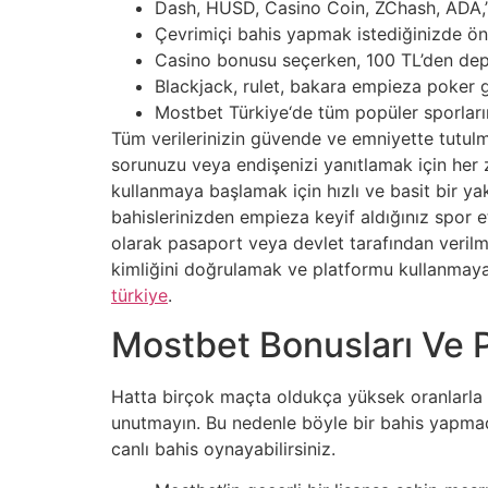
Dash, HUSD, Casino Coin, ZChash, ADA,”
Çevrimiçi bahis yapmak istediğinizde önc
Casino bonusu seçerken, 100 TL’den depoz
Blackjack, rulet, bakara empieza poker g
Mostbet Türkiye‘de tüm popüler sporların y
Tüm verilerinizin güvende ve emniyette tutulmas
sorunuzu veya endişenizi yanıtlamak için her
kullanmaya başlamak için hızlı ve basit bir ya
bahislerinizden empieza keyif aldığınız spor e
olarak pasaport veya devlet tarafından verilmiş
kimliğini doğrulamak ve platformu kullanmaya
türkiye
.
Mostbet Bonusları Ve 
Hatta birçok maçta oldukça yüksek oranlarla f
unutmayın. Bu nedenle böyle bir bahis yapma
canlı bahis oynayabilirsiniz.