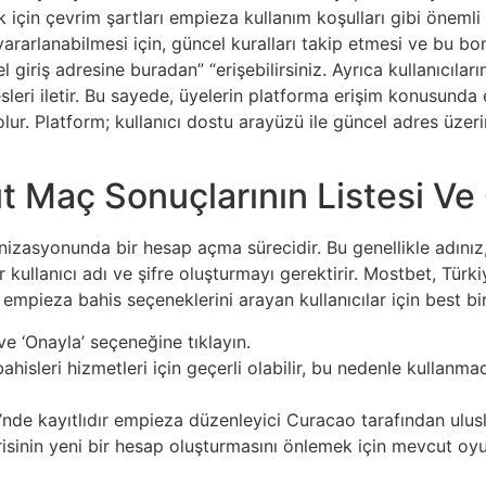
çin çevrim şartları empieza kullanım koşulları gibi önemli
 yararlanabilmesi için, güncel kuralları takip etmesi ve bu bo
giriş adresine buradan” “erişebilirsiniz. Ayrıca kullanıcılar
dresleri iletir. Bu sayede, üyelerin platforma erişim konusun
ş olur. Platform; kullanıcı dostu arayüzü ile güncel adres üz
ut Maç Sonuçlarının Listesi Ve
izasyonunda bir hesap açma sürecidir. Bu genellikle adınız, ad
bir kullanıcı adı ve şifre oluşturmayı gerektirir. Mostbet, Tü
mpieza bahis seçeneklerini arayan kullanıcılar için best bir 
ve ‘Onayla’ seçeneğine tıklayın.
ahisleri hizmetleri için geçerli olabilir, bu nedenle kullanm
nde kayıtlıdır empieza düzenleyici Curacao tarafından ulusla
sinin yeni bir hesap oluşturmasını önlemek için mevcut oyunc