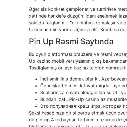
Əgər siz konkret çempionat və turnirlərə mərc
xəttində hər dəfə düzgün liqanı eşələmək laz
şəkildə fərqlənmir. O, təbiətən formalaşır və 
təxminən min yarım seçim verilir. Kombinə ed
Pin Up Rəsmi Saytında
Bu oyun platforması brauzerə və rəsmi vebsay
Up kazino mobil versiyasının çıxış baxımından 
Təsdiqlənmiş onlayn kazino telefon nömrəsi ilə 
İndi əminliklə demək olar ki, Azərbayca
Ödənişlər bölməsi kifayət miqdar aydındı
Suallarınıza cavab almağın lap sürətli yo
Bundan izafi, Pin-Up casino az müştərilə
Это популярная краш игра, которая п
Şəxsi hesabınıza girişi bərpa etmək üçün oyun
də pin-up Azerbaycan tətbiqini nəzərdən keçi
bloklamağı danışmaq olar ki, qeyri-mümkün edi