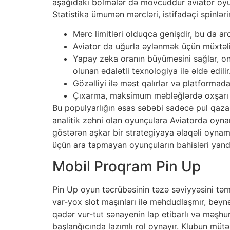
aşağıdakı bölmələr də mövcuddur aviator oyun 
Statistika ümumən mərcləri, istifadəçi spinlərin
Mərc limitləri olduqca genişdir, bu da ar
Aviator da uğurla əylənmək üçün müxtəlif
Yapay zeka oranın büyümesini sağlar, o
olunan ədalətli texnologiya ilə əldə edilir
Gözəlliyi ilə məst qalırlar və platformad
Çıxarma, maksimum məbləğlərdə oxşarı m
Bu populyarlığın əsas səbəbi sadəcə pul qaz
analitik zehni olan oyunçulara Aviatorda oynam
göstərən aşkar bir strategiyaya əlaqəli oynam
üçün ara tapmayan oyunçuların bahisləri yandır
Mobil Proqram Pin Up
Pin Up oyun təcrübəsinin təzə səviyyəsini təm
var-yox slot maşınları ilə məhdudlaşmır, beyn
qədər vur-tut sənayenin lap etibarlı və məşhur
başlanğıcında lazımlı rol oynayır. Klubun mütə