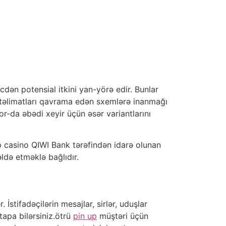
dən potensial itkini yan-yörə edir. Bunlar
təlimatları qavrama edən sxemlərə inanmağı
r-da əbədi xeyir üçün əsər variantlarını
p casino QIWI Bank tərəfindən idarə olunan
əldə etməklə bağlıdır.
İstifadəçilərin mesajlar, sirlər, uduşlar
tapa bilərsiniz.ötrü
pin up
müştəri üçün