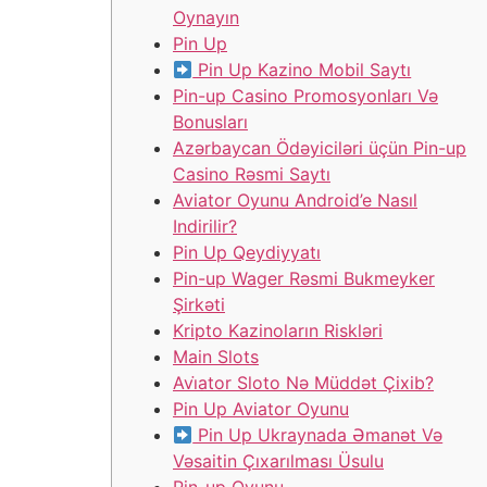
Oynayın
Pin Up
Pin Up Kazino Mobil Saytı
Pin-up Casino Promosyonları Və
Bonusları
Azərbaycan Ödəyiciləri üçün Pin-up
Casino Rəsmi Saytı
Aviator Oyunu Android’e Nasıl
Indirilir?
Pin Up Qeydiyyatı
Pin-up Wager Rəsmi Bukmeyker
Şirkəti
Kripto Kazinoların Riskləri
Main Slots
Avi̇ator Sloto Nə Müddət Çixib?
Pin Up Aviator Oyunu
Pin Up Ukraynada Əmanət Və
Vəsaitin Çıxarılması Üsulu