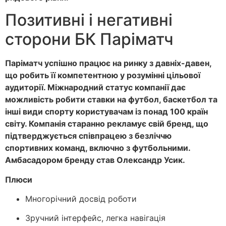
Позитивні і негативні
сторони БК Паріматч
Паріматч успішно працює на ринку з давніх-давен,
що робить її компетентною у розумінні цільової
аудиторії. Міжнародний статус компанії дає
можливість робити ставки на футбол, баскетбол та
інші види спорту користувачам із понад 100 країн
світу. Компанія старанно рекламує свій бренд, що
підтверджується співпрацею з безліччю
спортивних команд, включно з футбольними.
Амбасадором бренду став Олександр Усик.
Плюси
Многорічний досвід роботи
Зручний інтерфейс, легка навігація