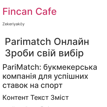
İçeriğe
Fincan Cafe
atla
Zekeriyaköy
Parimatch Онлайн
Зроби свій вибір
PariMatch: букмекерська
компанія для успішних
ставок на спорт
Контент Текст Зміст