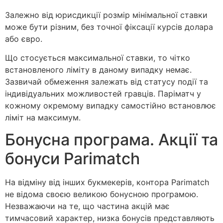
Залежно від юрисдикції розмір мінімальної ставки
може бути різним, без точної фіксації курсів долара
або євро.
Що стосується максимальної ставки, то чітко
встановленого ліміту в даному випадку немає.
Зазвичай обмеження залежать від статусу події та
індивідуальних можливостей гравців. Паріматч у
кожному окремому випадку самостійно встановлює
ліміт на максимум.
Бонусна програма. Акції та
бонуси Parimatch
На відміну від інших букмекерів, контора Parimatch
не відома своєю великою бонусною програмою.
Незважаючи на те, що частина акцій має
тимчасовий характер, низка бонусів представляють