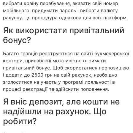
вибрати країну перебування, вказати свій номер
мобільного, придумати пароль і вибрати валюту
рахунку. Ця процедура однакова для всіх платформ.
Як використати привітальний
бонус?
Багато гравців реєструються на сайті букмекерської
контори, приваблені можливістю отримати
привітальний бонус. Щоб скористатися пропозицією
і додати до 2500 грн на свій рахунок, необхідно
зголоситися на участь у програмі лояльності в
процесі реєстрації та здійснити поповнення.
Я вніс депозит, але кошти не
надійшли на рахунок. Що
робити?