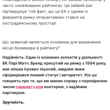
часто оновлюваних рейтингах. Це зайвий раз
підтверджує той факт, що ця БК є одним із
фаворитів ринку інтерактивних ставок на
пострадянському просторі.
.
Що зазвичай являється основним для визначення
місця букмекера в рейтингу?
Надійність. Один із основних аспектів у діяльності
БК Парі Матч. Бренд присутній на ринку з 1994 року,
має кілька ігрових ліцензій, завдяки яким
сформувався певний статус і авторитет. Усе це
говорить про те, що ми маємо справу з перевіреною
часом
париматч ком
конторою, з надійним
партнером.
Зручність.