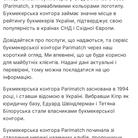
{Parimatch, з привабливими кольорами логотипу.
Букмекерська контора займає значне місце в
рейтингу букмекерів України, підтверджує свою
популярність в країнах СНД і Східної Європи.
Довідайтеся про послуги, що надаються, та сервіс
букмекерської контори Parimatch через наш
короткий огляд. Ми впевнені, що це буде корисно
для майбутніх клієнтів. Надані дані актуальні і
перевірені, тому можна покладатися на цю
інформацію.
Букмекерська контора Parimatch заснована в 1994
році, і ставши відомою в Україні. Вибравши Кіпр як
юридичну базу, Едуард Швіндлерман і Тетяна
Білоруська стали власниками букмекерської
контори.
Букмекерська контора Parimatch починала зі
створення мережі наземних клубів, пропонуючи