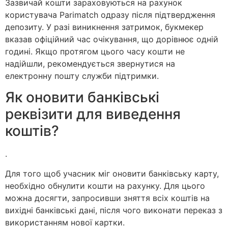
Зазвичай кошти зараховуються на рахунок
користувача Parimatch одразу після підтвердження
депозиту. У разі виникнення затримок, букмекер
вказав офіційний час очікування, що дорівнює одній
годині. Якщо протягом цього часу кошти не
надійшли, рекомендується звернутися на
електронну пошту служби підтримки.
Як оновити банківські
реквізити для виведення
коштів?
.
Для того щоб учасник міг оновити банківську карту,
необхідно обнулити кошти на рахунку. Для цього
можна досягти, запросивши зняття всіх коштів на
вихідні банківські дані, після чого виконати переказ з
використанням нової картки.