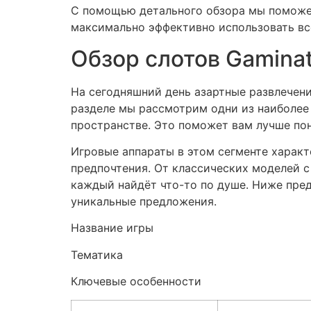
С помощью детального обзора мы поможем
максимально эффективно использовать вс
Обзор слотов Gaminat
На сегодняшний день азартные развлечен
разделе мы рассмотрим одни из наиболее
пространстве. Это поможет вам лучше пон
Игровые аппараты в этом сегменте харак
предпочтения. От классических моделей 
каждый найдёт что-то по душе. Ниже пред
уникальные предложения.
Название игры
Тематика
Ключевые особенности