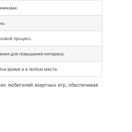
аниками.
ры.
ровой процесс.
ения для повышения интереса.
бое время и в любом месте.
ех любителей азартных игр, обеспечивая