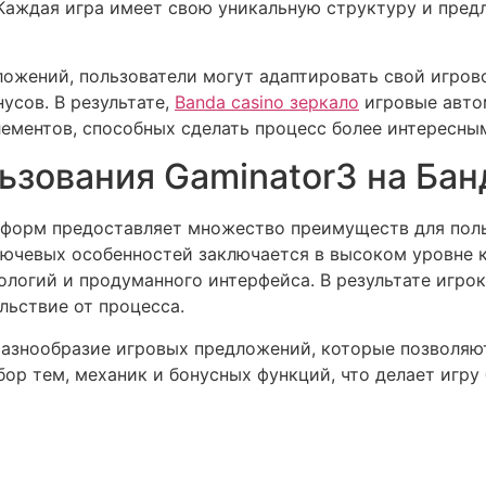
Каждая игра имеет свою уникальную структуру и предл
ожений, пользователи могут адаптировать свой игрово
нусов. В результате,
Banda casino зеркало
игровые авто
лементов, способных сделать процесс более интересны
зования Gaminator3 на Бан
тформ предоставляет множество преимуществ для пол
лючевых особенностей заключается в высоком уровне 
ологий и продуманного интерфейса. В результате игро
льствие от процесса.
азнообразие игровых предложений, которые позволяют
р тем, механик и бонусных функций, что делает игру 