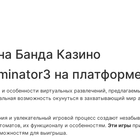
 на Банда Казино
minator3 на платформ
 и особенности виртуальных развлечений, предлагаем
альная возможность окунуться в захватывающий мир а
ия и увлекательный игровой процесс создают незабыв
томатов, их функционалу и особенностям.
Эти игры
при
зможностям для выигрыша.