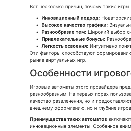
Вот несколько причин, почему такие игры
Инновационный подход:
Новаторские
Высокое качество графики:
Визуальн
Разнообразие тем:
Широкий выбор сю
Привлекательные бонусы:
Разнообра
Легкость освоения:
Интуитивно понят
Эти факторы способствуют формированию 
рынке виртуальных игр.
Особенности игровог
Игровые автоматы этого провайдера пред
разнообразным. На первых порах пользов
качество развлечения, но и предоставля
внешнему оформлению, но и глубине игров
Преимущества таких автоматов
включают 
инновационные элементы. Особенное вним