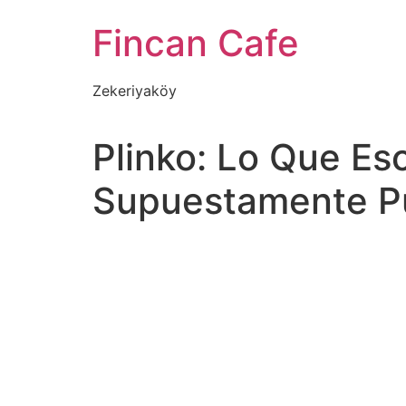
İçeriğe
Fincan Cafe
atla
Zekeriyaköy
Plinko: Lo Que E
Supuestamente Pu