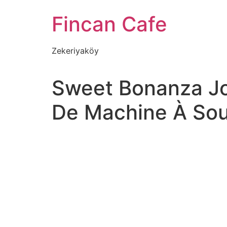
İçeriğe
Fincan Cafe
atla
Zekeriyaköy
Sweet Bonanza J
De Machine À Sou