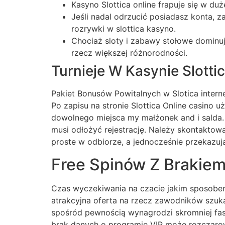
Kasyno Slottica online frapuje się w d
Jeśli nadal odrzucić posiadasz konta, 
rozrywki w slottica kasyno.
Chociaż sloty i zabawy stołowe dominuj
rzecz większej różnorodności.
Turnieje W Kasynie Slotti
Pakiet Bonusów Powitalnych w Slotica inter
Po zapisu na stronie Slottica Online casino
dowolnego miejsca my małżonek and i salda. J
musi odłożyć rejestrację. Należy skontaktow
proste w odbiorze, a jednocześnie przekazu
Free Spinów Z Brakiem
Czas wyczekiwania na czacie jakim sposobem i
atrakcyjna oferta na rzecz zawodników szuka
spośród pewnością wynagrodzi skromniej fas
brak danych o programie VIP może rozczaro