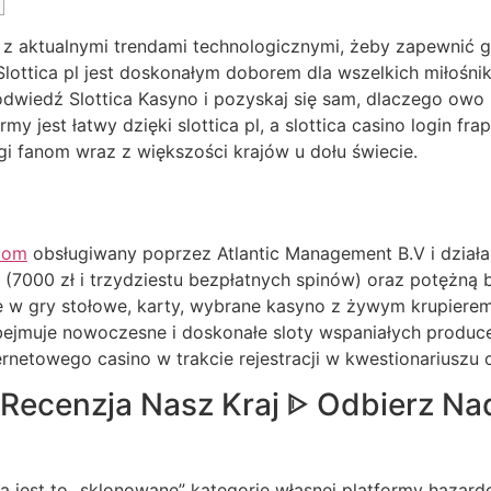
az z aktualnymi trendami technologicznymi, żeby zapewnić
 Slottica pl jest doskonałym doborem dla wszelkich miłośn
 odwiedź Slottica Kasyno i pozyskaj się sam, dlaczego owo
y jest łatwy dzięki slottica pl, a slottica casino login fra
i fanom wraz z większości krajów u dołu świecie.
.com
obsługiwany poprzez Atlantic Management B.V i działa n
y (7000 zł i trzydziestu bezpłatnych spinów) oraz potężną b
rę w gry stołowe, karty, wybrane kasyno z żywym krupierem
bejmuje nowoczesne i doskonałe sloty wspaniałych produ
rnetowego casino w trakcie rejestracji w kwestionariuszu o 
I Recenzja Nasz Kraj ᐈ Odbierz N
za jest to „sklonowane” kategorie własnej platformy hazar