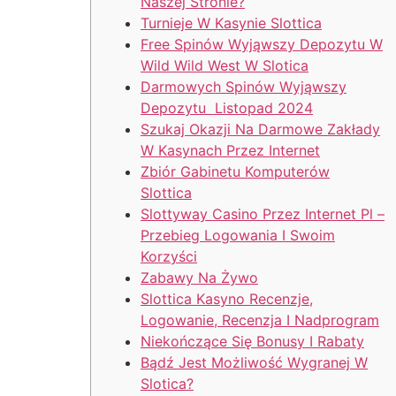
Nаszеj Strоnіе?
Turnieje W Kasynie Slottica
Free Spinów Wyjąwszy Depozytu W
Wild Wild West W Slotica
Darmowych Spinów Wyjąwszy
Depozytu ️ Listopad 2024
Szukaj Okazji Na Darmowe Zakłady
W Kasynach Przez Internet
Zbiór Gabinetu Komputerów
Slottica
Slottyway Casino Przez Internet Pl –
Przebieg Logowania I Swoim
Korzyści
Zabawy Na Żywo
Slottica Kasyno Recenzje,
Logowanie, Recenzja I Nadprogram
Niekończące Się Bonusy I Rabaty
Bądź Jest Możliwość Wygranej W
Slotica?