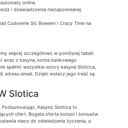
 automaty online.
chodz i doświadczenia niezapomnianej
kład Cudownie Sic Bowiem i Crazy Time na
my więcej szczegółowo w poniższej tabeli.
yści wraz z kasyna, konta bankowego
ie spełnić wszystkie wzory kasyna Sloticca,
 adresu email. Dzięki wstecz jego treść są
W Slotica
y. Podsumowując, Kasyno Slottica to
ących ofert. Bogata oferta konsol i bonusów
ostawia nieco do odwiedzenia życzenia, a