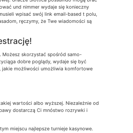
eptować und nimmer wydaje się konieczny
sieli wpisać swój link email-based t polu,
zasadom, ręczymy, że Twe wiadomości są
strację!
ch. Możesz skorzystać spośród samo-
zyciąga dobre poglądy, wydaje się być
a, jakie możliwości umożliwia komfortowe
akiej wartości albo wyższej. Niezależnie od
zabawy dostarczą Ci mnóstwo rozrywki i
ym miejscu najlepsze turnieje kasynowe.