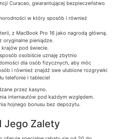
cencji Curacao, gwarantującej bezpieczeństwo
norodności w który sposób i również
terii, z MacBook Pro 16 jako nagrodą główną.
oryginalne pieniądze.
 krajów pod świecie.
sposób osobiście uznaję zbytnio
iadomości dla osób fizycznych, aby móc
osób i również znajdź swe ulubione rozgrywki
telefonie i tablecie!
dzane przez kasyno.
gania internautów pod każdym względem.
ania hojnego bonusu bez depozytu.
I Jego Zalety
m oferuje specjalne rabaty się od 20 do