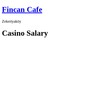
İçeriğe
Fincan Cafe
atla
Zekeriyaköy
Casino Salary