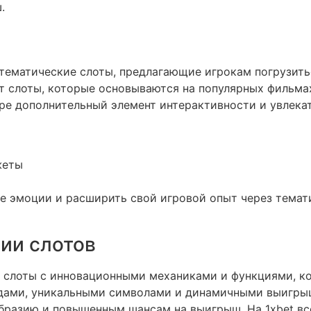
.
 тематические слоты, предлагающие игрокам погрузить
т слоты, которые основываются на популярных фильма
гре дополнительный элемент интерактивности и увлека
жеты
е эмоции и расширить свой игровой опыт через темати
ии слотов
и слоты с инновационными механиками и функциями, к
ндами, уникальными символами и динамичными выигр
бразию и повышенным шансам на выигрыш. На 1xbet вс