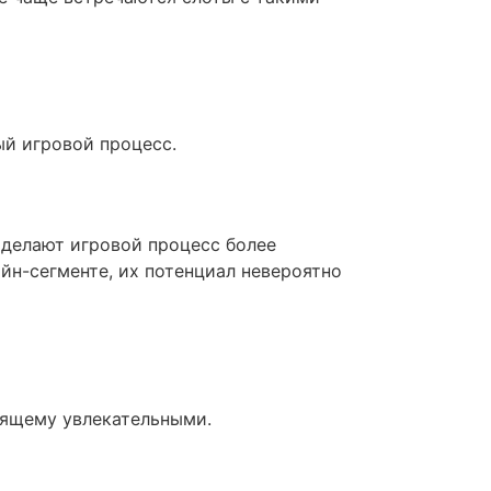
й игровой процесс.
 делают игровой процесс более
йн-сегменте, их потенциал невероятно
оящему увлекательными.