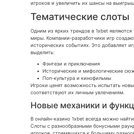
игроков и увеличить их шансы на выигрыш
Тематические слоты
Одним из ярких трендов в 1xbet являются
миры. Компании-разработчики игр создаю
исторических событиях. Это добавляет и
выделить:
Фэнтези и приключения
Исторические и мифологические сю
Поп-культура и кинофильмы
Игроки ценят возможность испытать новы
соответствуют их личным увлечениям.
Новые механики и функц
В онлайн-казино 1xbet всегда можно найт
Слоты с разнообразными бонусными рау
игроков, стремящихся к большему разноо