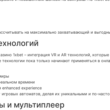
ассчитывать на максимально захватывающий и выгодны
ехнологий
азино 1xbet – интеграция VR и AR технологий, которые
технологии пока только начинают применяться в онла
миры
реальном времени
 enhanced experience
 игровых автоматов, делая их уникальными и по-наст
ы и мультиплеер