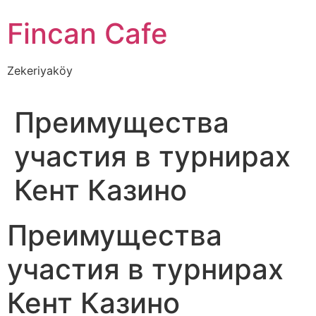
İçeriğe
Fincan Cafe
atla
Zekeriyaköy
Преимущества
участия в турнирах
Кент Казино
Преимущества
участия в турнирах
Кент Казино