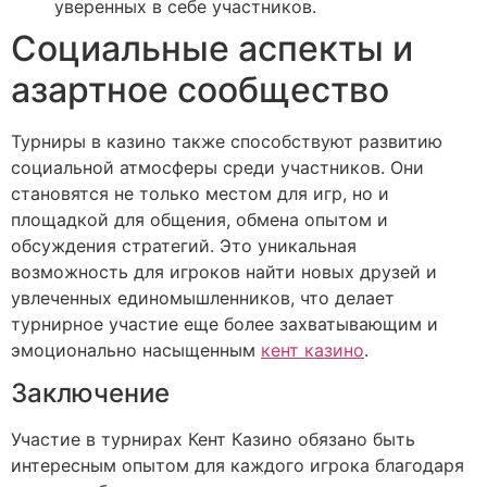
уверенных в себе участников.
Социальные аспекты и
азартное сообщество
Турниры в казино также способствуют развитию
социальной атмосферы среди участников. Они
становятся не только местом для игр, но и
площадкой для общения, обмена опытом и
обсуждения стратегий. Это уникальная
возможность для игроков найти новых друзей и
увлеченных единомышленников, что делает
турнирное участие еще более захватывающим и
эмоционально насыщенным
кент казино
.
Заключение
Участие в турнирах Кент Казино обязано быть
интересным опытом для каждого игрока благодаря