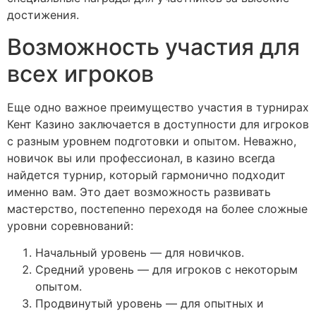
достижения.
Возможность участия для
всех игроков
Еще одно важное преимущество участия в турнирах
Кент Казино заключается в доступности для игроков
с разным уровнем подготовки и опытом. Неважно,
новичок вы или профессионал, в казино всегда
найдется турнир, который гармонично подходит
именно вам. Это дает возможность развивать
мастерство, постепенно переходя на более сложные
уровни соревнований:
Начальный уровень — для новичков.
Средний уровень — для игроков с некоторым
опытом.
Продвинутый уровень — для опытных и