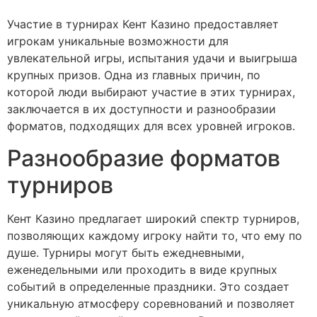
Участие в турнирах Кент Казино предоставляет
игрокам уникальные возможности для
увлекательной игры, испытания удачи и выигрыша
крупных призов. Одна из главных причин, по
которой люди выбирают участие в этих турнирах,
заключается в их доступности и разнообразии
форматов, подходящих для всех уровней игроков.
Разнообразие форматов
турниров
Кент Казино предлагает широкий спектр турниров,
позволяющих каждому игроку найти то, что ему по
душе. Турниры могут быть ежедневными,
еженедельными или проходить в виде крупных
событий в определенные праздники. Это создает
уникальную атмосферу соревнований и позволяет