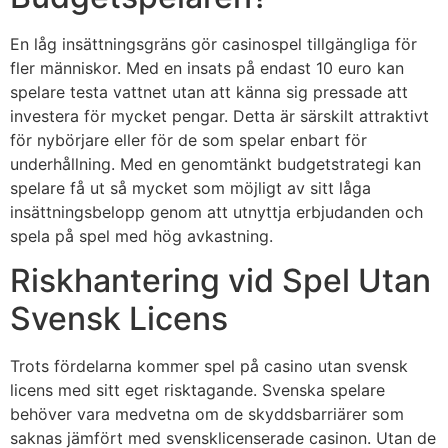
En låg insättningsgräns gör casinospel tillgängliga för
fler människor. Med en insats på endast 10 euro kan
spelare testa vattnet utan att känna sig pressade att
investera för mycket pengar. Detta är särskilt attraktivt
för nybörjare eller för de som spelar enbart för
underhållning. Med en genomtänkt budgetstrategi kan
spelare få ut så mycket som möjligt av sitt låga
insättningsbelopp genom att utnyttja erbjudanden och
spela på spel med hög avkastning.
Riskhantering vid Spel Utan
Svensk Licens
Trots fördelarna kommer spel på casino utan svensk
licens med sitt eget risktagande. Svenska spelare
behöver vara medvetna om de skyddsbarriärer som
saknas jämfört med svensklicenserade casinon. Utan de