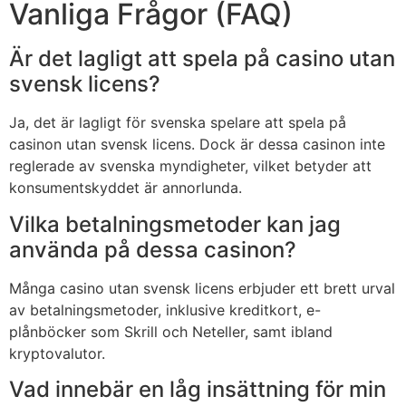
Vanliga Frågor (FAQ)
Är det lagligt att spela på casino utan
svensk licens?
Ja, det är lagligt för svenska spelare att spela på
casinon utan svensk licens. Dock är dessa casinon inte
reglerade av svenska myndigheter, vilket betyder att
konsumentskyddet är annorlunda.
Vilka betalningsmetoder kan jag
använda på dessa casinon?
Många casino utan svensk licens erbjuder ett brett urval
av betalningsmetoder, inklusive kreditkort, e-
plånböcker som Skrill och Neteller, samt ibland
kryptovalutor.
Vad innebär en låg insättning för min