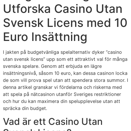
Utforska Casino Utan
Svensk Licens med 10
Euro Insättning
I jakten på budgetvänliga spelalternativ dyker “casino
utan svensk licens” upp som ett attraktivt val för många
svenska spelare. Genom att erbjuda en lägre
insättningsnivå, såsom 10 euro, kan dessa casinon locka
de som vill prova spel utan att spendera stora summor. I
denna artikel granskar vi fördelarna och riskerna med
att spela på nätcasinon utanför Sveriges restriktioner
och hur du kan maximera din spelupplevelse utan att
spräcka din budget.
Vad är ett Casino Utan