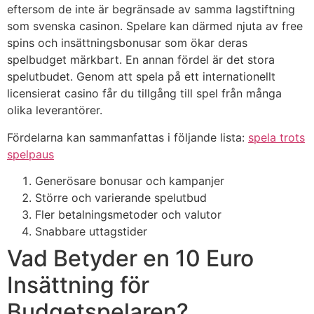
eftersom de inte är begränsade av samma lagstiftning
som svenska casinon. Spelare kan därmed njuta av free
spins och insättningsbonusar som ökar deras
spelbudget märkbart. En annan fördel är det stora
spelutbudet. Genom att spela på ett internationellt
licensierat casino får du tillgång till spel från många
olika leverantörer.
Fördelarna kan sammanfattas i följande lista:
spela trots
spelpaus
Generösare bonusar och kampanjer
Större och varierande spelutbud
Fler betalningsmetoder och valutor
Snabbare uttagstider
Vad Betyder en 10 Euro
Insättning för
Budgetspelaren?