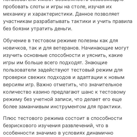
пробовать слоты и игры на столе, изучая их
механику и характеристики. Данное позволяет
участникам разрабатывать тактики и учить правила
без боязни утратить деньги.
Обучение в тестовом режиме полезны как для
новичков, так и для ветеранов. Начинающие могут
изучить основные способности и уяснить, какие
игры им больше всего подходят. Знающие
пользователи задействуют тестовый режим для
проверки свежих подходов и адаптации к новым
версиям игр. Важно отметить, что значительное
количество казино предлагают шанс к тестовому
режиму без учетной записи, что делает его еще
более заманчивым инструментом для практики.
Плюс тестового режима состоит в способности
безрискового изучения развлечений, что в
особенности значимо в условиях динамично