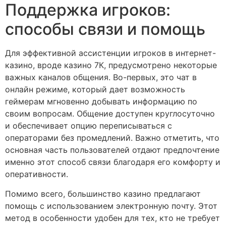
Поддержка игроков:
способы связи и помощь
Для эффективной ассистенции игроков в интернет-
казино, вроде казино 7К, предусмотрено некоторые
важных каналов общения. Во-первых, это чат в
онлайн режиме, который дает возможность
геймерам мгновенно добывать информацию по
своим вопросам. Общение доступен круглосуточно
и обеспечивает опцию переписываться с
операторами без промедлений. Важно отметить, что
основная часть пользователей отдают предпочтение
именно этот способ связи благодаря его комфорту и
оперативности.
Помимо всего, большинство казино предлагают
помощь с использованием электронную почту. Этот
метод в особенности удобен для тех, кто не требует