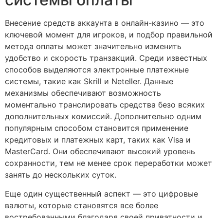
Внесение средств аккаунта в онлайн-казино — это
ключевой момент для игроков, и подбор правильной
метода оплаты может значительно изменить
удобство и скорость транзакций. Среди известных
способов выделяются электронные платежные
системы, такие как Skrill и Neteller. Данные
механизмы обеспечивают возможность
моментально транслировать средства безо всяких
дополнительных комиссий. Дополнительно одним
популярным способом становится применение
кредитовых и платежных карт, таких как Visa и
MasterCard. Они обеспечивают высокий уровень
сохранности, тем не менее срок переработки может
занять до нескольких суток.
Еще один существенный аспект — это цифровые
валюты, которые становятся все более
востребованными благодаря своей приватности и