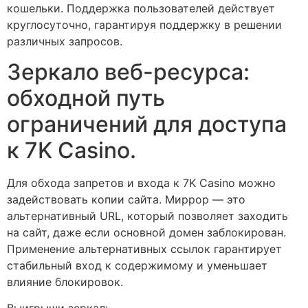
кошельки. Поддержка пользователей действует
круглосуточно, гарантируя поддержку в решении
различных запросов.
Зеркало веб-ресурса:
обходной путь
ограничений для доступа
к 7K Casino.
Для обхода запретов и входа к 7K Casino можно
задействовать копии сайта. Миррор — это
альтернативный URL, который позволяет заходить
на сайт, даже если основной домен заблокирован.
Применение альтернативных ссылок гарантирует
стабильный вход к содержимому и уменьшает
влияние блокировок.