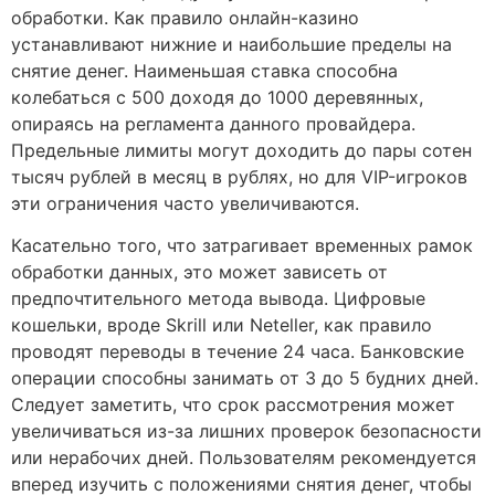
обработки. Как правило онлайн-казино
устанавливают нижние и наибольшие пределы на
снятие денег. Наименьшая ставка способна
колебаться с 500 доходя до 1000 деревянных,
опираясь на регламента данного провайдера.
Предельные лимиты могут доходить до пары сотен
тысяч рублей в месяц в рублях, но для VIP-игроков
эти ограничения часто увеличиваются.
Касательно того, что затрагивает временных рамок
обработки данных, это может зависеть от
предпочтительного метода вывода. Цифровые
кошельки, вроде Skrill или Neteller, как правило
проводят переводы в течение 24 часа. Банковские
операции способны занимать от 3 до 5 будних дней.
Следует заметить, что срок рассмотрения может
увеличиваться из-за лишних проверок безопасности
или нерабочих дней. Пользователям рекомендуется
вперед изучить с положениями снятия денег, чтобы