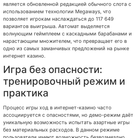
является обновленной редакцией обычного слота с
использованием технологии Megaways, что
позволяет игрокам наслаждаться до 117 649
вариантов выигрыша. Автомат выделяется
волнующим геймплеем с каскадными барабанами и
нарастающим множителем, что превращает его в
одно из самых заманчивых предложений на рынке
интернет казино.
Игра без опасности:
тренировочный режим и
практика
Процесс игры ход в интернет-казино часто
ассоциируется с опасностями, но демо-режим даёт
уникальную возможность испытать азартные игры
без материальных расходов. В данном режиме
пользователи имеют возможность безвозмездно