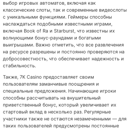
выбор игровых автоматов, включая как
классические слоты, так и современные видеослоты
с уникальными функциями. Геймеры способны
наслаждаться подобными известными играми,
включая Book of Ra и Starburst, что известны их
волнующими бонус-раундами и богатыми
выигрышами. Важно отметить, что все развлечения
на ресурсе разрешены и постоянно проверяются на
добросовестность, что обеспечивает надежность и
стабильность.
Также, 7K Casino предоставляет своим
пользователям заманчивые поощрения и
специальные предложения. Начинающие игроки
способны рассчитывать на внушительный
приветственный бонус, который увеличивает их
стартовый вклад в несколько раз. Регулярные
участники также не остаются незамеченными — для
таких пользователей предусмотрены постоянные