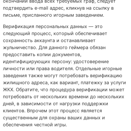
окончании ввода всех требуемых граф, следует
подтвердить e-mail адрес, кликнув на ссылку в
письме, присланного игорным заведением.
Верификация персональных данных — это
следующий процесс, который обеспечивает
сохранность аккаунта и останавливает
жульничество. Для данного геймера обязан
предоставить копии документов,
идентифицирующих персону: удостоверение
личности или права водителя. Отдельные игорные
заведения также могут потребовать верификацию
жилищного адреса, как вариант, платежку за услуги
ЖКХ. Обратите, что процедура верификации может
потребовать от нескольких времени до нескольких
дней, в зависимости от нагрузки поддержки
клиентов. Впрочем этот процесс является
существенным для охраны ваших данных и
обеспечения честной игры.