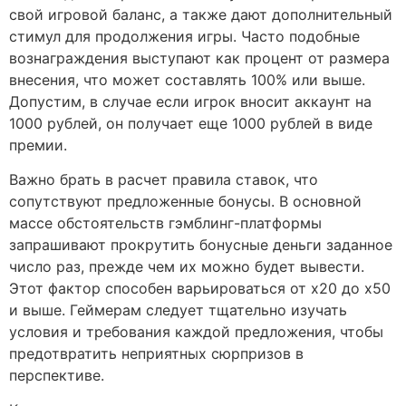
свой игровой баланс, а также дают дополнительный
стимул для продолжения игры. Часто подобные
вознаграждения выступают как процент от размера
внесения, что может составлять 100% или выше.
Допустим, в случае если игрок вносит аккаунт на
1000 рублей, он получает еще 1000 рублей в виде
премии.
Важно брать в расчет правила ставок, что
сопутствуют предложенные бонусы. В основной
массе обстоятельств гэмблинг-платформы
запрашивают прокрутить бонусные деньги заданное
число раз, прежде чем их можно будет вывести.
Этот фактор способен варьироваться от x20 до x50
и выше. Геймерам следует тщательно изучать
условия и требования каждой предложения, чтобы
предотвратить неприятных сюрпризов в
перспективе.