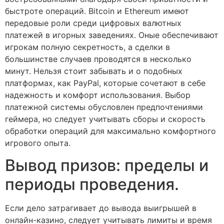
быстроте операций. Bitcoin и Ethereum имеют
передовые роли среди цифровых валютных
платежей в игорных заведениях. Оные обеспечивают
игрокам полную секретность, а сделки в
большинстве случаев проводятся в несколько
минут. Нельзя стоит забывать и о подобных
платформах, как PayPal, которые сочетают в себе
надежность и комфорт использования. Выбор
платежной системы обусловлен предпочтениями
геймера, но следует учитывать сборы и скорость
обработки операций для максимально комфортного
игрового опыта.
Вывод призов: пределы и
периоды проведения.
Если дело затрагивает до вывода выигрышей в
онлайн-казино, следует учитывать лимиты и время