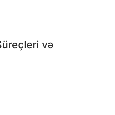
üreçleri və