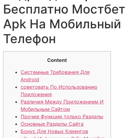
Бесплатно Мостбет
Apk На Мобильный
Телефон
Content
Системные Требования Для
Android
советовать По Использованию
Приложения
Различия Между Приложением И
Мобильным Сайтом
Прочие Функции только Разделы
Основные Разделы Сайта
Бонус Для Новых Клиентов