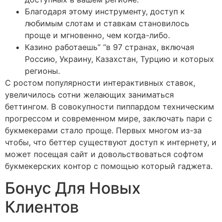
Благодаря этому инструменту, доступ к
любимым слотам и ставкам становилось
проще и мгновенно, чем когда-либо.
Казино работаешь” “в 97 странах, включая
Россию, Украину, Казахстан, Турцию и которых
регионы.
С ростом популярности интерактивных ставок,
увеличилось сотни желающих заниматься
беттингом. В совокупности пиппардом техническим
прогрессом и современном мире, заключать пари с
букмекерами стало проще. Первых многом из-за
чтобы, что беттер существуют доступ к интернету, и
может посещая сайт и довольствоваться софтом
букмекерских контор с помощью который гаджета.
Бонус Для Новых
Клиентов