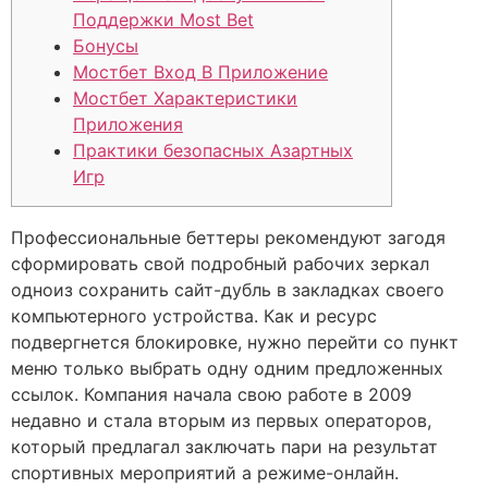
Поддержки Most Bet
Бонусы
Мостбет Вход В Приложение
Мостбет Характеристики
Приложения
Практики безопасных Азартных
Игр
Профессиональные беттеры рекомендуют загодя
сформировать свой подробный рабочих зеркал
одноиз сохранить сайт-дубль в закладках своего
компьютерного устройства. Как и ресурс
подвергнется блокировке, нужно перейти со пункт
меню только выбрать одну одним предложенных
ссылок. Компания начала свою работе в 2009
недавно и стала вторым из первых операторов,
который предлагал заключать пари на результат
спортивных мероприятий а режиме-онлайн.