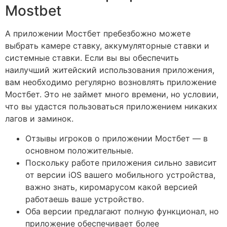
Mostbet
А приложении Мостбет пребезбожно можете
выбрать камере ставку, аккумуляторные ставки и
системные ставки. Если вы вы обеспечить
наилучший житейский использования приложения,
вам необходимо регулярно возновлять приложение
Мостбет. Это не займет много времени, но условии,
что вы удастся пользоваться приложением никаких
лагов и заминок.
Отзывы игроков о приложении Мостбет — в
основном положительные.
Поскольку работе приложения сильно зависит
от версии iOS вашего мобильного устройства,
важно знать, киромарусом какой версией
работаешь ваше устройство.
Оба версии предлагают полную функционал, но
приложение обеспечивает более