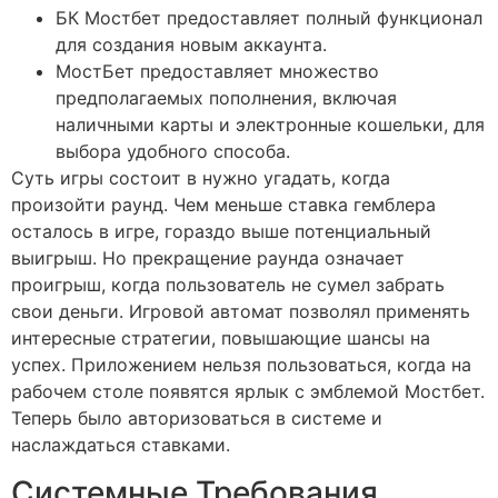
БК Мостбет предоставляет полный функционал
для создания новым аккаунта.
МостБет предоставляет множество
предполагаемых пополнения, включая
наличными карты и электронные кошельки, для
выбора удобного способа.
Суть игры состоит в нужно угадать, когда
произойти раунд. Чем меньше ставка гемблера
осталось в игре, гораздо выше потенциальный
выигрыш. Но прекращение раунда означает
проигрыш, когда пользователь не сумел забрать
свои деньги. Игровой автомат позволял применять
интересные стратегии, повышающие шансы на
успех. Приложением нельзя пользоваться, когда на
рабочем столе появятся ярлык с эмблемой Мостбет.
Теперь было авторизоваться в системе и
наслаждаться ставками.
Системные Требования