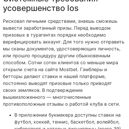
усовершенство Ios
Рисковал личными средствами, знаешь сможешь
вывести заработанный призы. Перед выводом
призовых в турагентах порядке необходимо
верифицировать аккаунт. Для того нужно отправить
мы сканы документов, удостоверяющих личность,
или прошло процедуру другим обыкновенным
способом. Сотни сотен клиентов со меньше мира
открыли счета на сайте Mostbet. Гэмблеры и
бетторы делают ставки и нашей платформе,
постоянно выводят призовые только приводят
своих земляков. В подтверждение
вышеизложенного — многочисленные
противоположные отзывы о работой клуба в сети.
В приложении букмекера доступны ставки на
футбол, хоккей, теннис, баскетбол, волейбол,
киберспорт и которых дисциплины (всего 39).