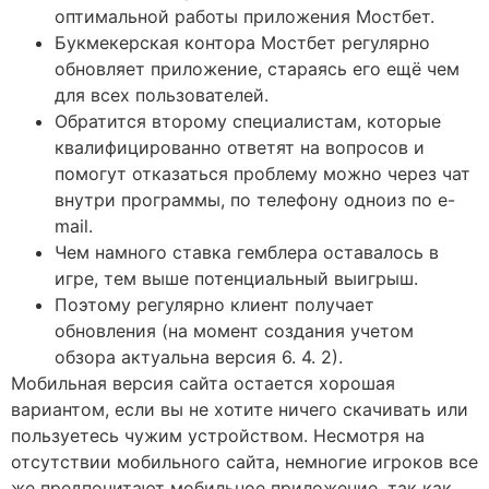
оптимальной работы приложения Мостбет.
Букмекерская контора Мостбет регулярно
обновляет приложение, стараясь его ещё чем
для всех пользователей.
Обратится второму специалистам, которые
квалифицированно ответят на вопросов и
помогут отказаться проблему можно через чат
внутри программы, по телефону одноиз по e-
mail.
Чем намного ставка гемблера оставалось в
игре, тем выше потенциальный выигрыш.
Поэтому регулярно клиент получает
обновления (на момент создания учетом
обзора актуальна версия 6. 4. 2).
Мобильная версия сайта остается хорошая
вариантом, если вы не хотите ничего скачивать или
пользуетесь чужим устройством. Несмотря на
отсутствии мобильного сайта, немногие игроков все
же предпочитают мобильное приложение, так как