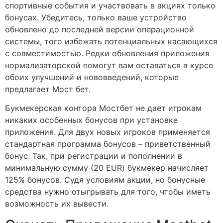
спортивные события и участвовать в акциях только
бонусах. Убедитесь, только ваше устройство
обновлено до последней версии операционной
системы, того избежать потенциальных касающихся
с совместимостью. Редки обновления приложения
нормализаторской помогут вам оставаться в курсе
обоих улучшений и нововведений, которые
предлагает Мост бет.
Букмекерская контора Мостбет не дает игрокам
никаких особенных бонусов при установке
приложения. Для двух новых игроков применяется
стандартная программа бонусов – приветственный
бонус. Так, при регистрации и пополнении в
минимальную сумму (20 EUR) букмекер начисляет
125% бонусов. Судя условиям акции, но бонусные
средства нужно отыгрывать для того, чтобы иметь
возможность их вывести.