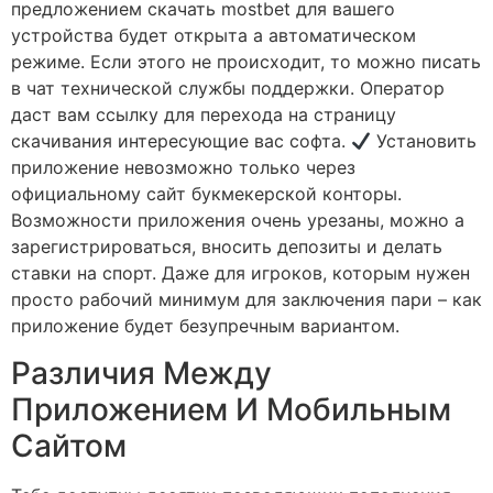
предложением скачать mostbet для вашего
устройства будет открыта а автоматическом
режиме. Если этого не происходит, то можно писать
в чат технической службы поддержки. Оператор
даст вам ссылку для перехода на страницу
скачивания интересующие вас софта.
Установить
приложение невозможно только через
официальному сайт букмекерской конторы.
Возможности приложения очень урезаны, можно а
зарегистрироваться, вносить депозиты и делать
ставки на спорт. Даже для игроков, которым нужен
просто рабочий минимум для заключения пари – как
приложение будет безупречным вариантом.
Различия Между
Приложением И Мобильным
Сайтом