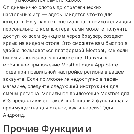
умножаются самого х2000.
От динамично слотов до стратегических
настольных игр — здесь найдется что-то для
каждого. Но у нас нет специального приложения для
персонального компьютера, сами можете получить
доступ ко всем функциям через браузер, создают
ярлык на видном столе. Это сможете вам быстро а
удобно пользоваться платформой Mostbet, как если
бы вы использовать приложение. Получить
мобильное приложение Mostbet один App Store
тогда при правильной настройке региона в вашем
аккаунте. Если приложение недоступно в твоем
магазине, следуйте следующей инструкции для
смены региона. Мобильное приложение Mostbet для
iOS предоставляет такой и обширный функционал а
преимущества для ставок, как и версия” “ддя
Андроид.
Прочие Функции и