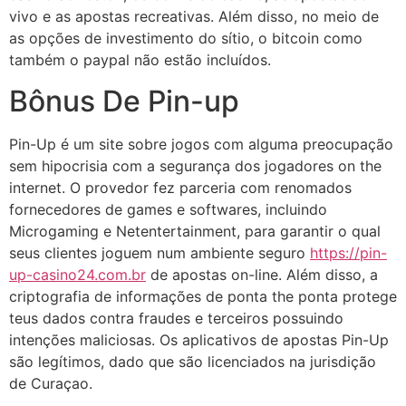
vivo e as apostas recreativas. Além disso, no meio de
as opções de investimento do sítio, o bitcoin como
também o paypal não estão incluídos.
Bônus De Pin-up
Pin-Up é um site sobre jogos com alguma preocupação
sem hipocrisia com a segurança dos jogadores on the
internet. O provedor fez parceria com renomados
fornecedores de games e softwares, incluindo
Microgaming e Netentertainment, para garantir o qual
seus clientes joguem num ambiente seguro
https://pin-
up-casino24.com.br
de apostas on-line. Além disso, a
criptografia de informações de ponta the ponta protege
teus dados contra fraudes e terceiros possuindo
intenções maliciosas. Os aplicativos de apostas Pin-Up
são legítimos, dado que são licenciados na jurisdição
de Curaçao.