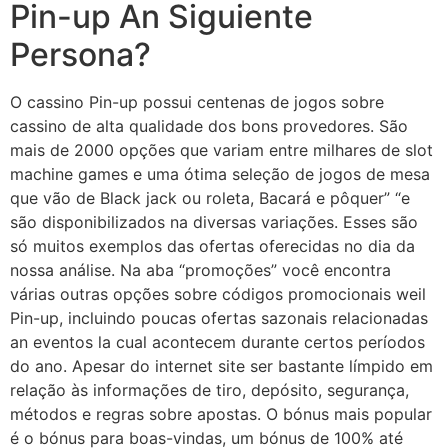
Pin-up An Siguiente
Persona?
O cassino Pin-up possui centenas de jogos sobre
cassino de alta qualidade dos bons provedores. São
mais de 2000 opções que variam entre milhares de slot
machine games e uma ótima seleção de jogos de mesa
que vão de Black jack ou roleta, Bacará e pôquer” “e
são disponibilizados na diversas variações. Esses são
só muitos exemplos das ofertas oferecidas no dia da
nossa análise. Na aba “promoções” você encontra
várias outras opções sobre códigos promocionais weil
Pin-up, incluindo poucas ofertas sazonais relacionadas
an eventos la cual acontecem durante certos períodos
do ano. Apesar do internet site ser bastante límpido em
relação às informações de tiro, depósito, segurança,
métodos e regras sobre apostas. O bónus mais popular
é o bónus para boas-vindas, um bónus de 100% até