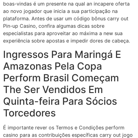
boas-vindas é um presente na qual an incapere oferta
ao novo jogador que inicia a sua participação na
plataforma. Antes de usar um código bônus carry out
Pin-up Casino, confira algumas dicas sobre
especialistas para aproveitar ao máxima a new sua
experiência sobre apostas e impedir dores de cabeça.
Ingressos Para Maringá E
Amazonas Pela Copa
Perform Brasil Começam
The Ser Vendidos Em
Quinta-feira Para Sócios
Torcedores
É importante rever os Termos e Condições perform
casino para as contribuições específicas carry out jogo