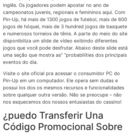
inglês. Os jogadores podem apostar no ano de
campeonatos juvenis, regionais e femininos aqui. Com
Pin-Up, há mais de 1300 jogos de futebol, mais de 600
jogos de hóquei, mais de 3 hundred jogos de basquete
e numerosos torneios de tênis. A parte do meio do site
disponibiliza um slide de vídeo exibindo diferentes
jogos que você pode desfrutar. Abaixo deste slide está
uma seção que mostra as” “probabilities dos principais
eventos do dia.
Visite o site oficial pra acessar o consumidor PC do
Pin-Up em um computador. Ele opera sem dudas e
possui los dos os mesmos recursos e funcionalidades
sobre qualquer outra versão. Não se preocupe – não
nos esquecemos dos nossos entusiastas do cassino!
¿puedo Transferir Una
Código Promocional Sobre