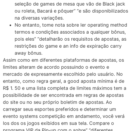
seleção de games de mesa que vão de Black jack
ou roleta, Bacará e pôquer” “e são disponibilizados
na diversas variações.
No entanto, tome nota sobre ler operating method
termos e condições associados a qualquer bônus,
pois eles” “detalharão os requisitos de apostas, as
restrições do game e an info de expiração carry
away bônus.
Assim como em diferentes plataformas de apostas, os
limites alteram de acordo possuindo o evento e
mercado de expresamente escolhido pelo usuário. No
entanto, como regra geral, a good aposta mínima é de
R$ 1. 50 e uma lista completa de limites máximos tem a
possibilidade de ser encontrada em regras de apostas
do site ou no seu próprio boletim de apostas. Ao
carregar seus esportes preferidos e determinar um
evento systems competição em andamento, você verá
los dos os jogos exibidos em sua tela. Compare o
programa VIP da Pin-up com o sobre” “diferentes