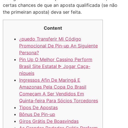
certas chances de que an aposta qualificada (se não
the primeiran aposta) deva ser feita.
Content
¿puedo Transferir Mi Código
Promocional De Pin-up An Siguiente
Persona?
Pin Up O Melhor Cassino Perform
Brasil Site Estatal ᐈ Jogar Caça-
níqueis
Ingressos Afin De Maringá E
Amazonas Pela Copa Do Brasil
Começam A Ser Vendidos Em
Quinta-feira Para Sócios Torcedores
Tipos De Apostas
Bônus De Pin-up
Giros Grátis De Boasvindas