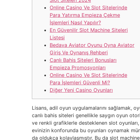
Slot Siteleri 2024
Online Casino Ve Slot Sitelerinde
Para Yatırma Empieza Çekme
İşlemleri Nasıl Yapılır?
En Güvenilir Slot Machine Siteleri
Listesi
Bedava Aviator Oyunu Oyna Aviator
Giriş Ve Oynanış Rehberi
Canlı Bahis Siteleri Bonusları
Empieza Promosyonları
Online Casino Ve Slot Sitelerinde
Para İşlemleri Güvenli Mi?
Diğer Yeni Casino Oyunları
Lisans, adil oyun uygulamalarını sağlamak, oyun
canlı bahis siteleri genellikle saygın oyun oto
ve renkli grafiklerle desteklenen slot oyunlar
evinizin konforunda bu oyunları oynamak mümk
da oldukça kolaylaşmıştır. Bu da slot machine 