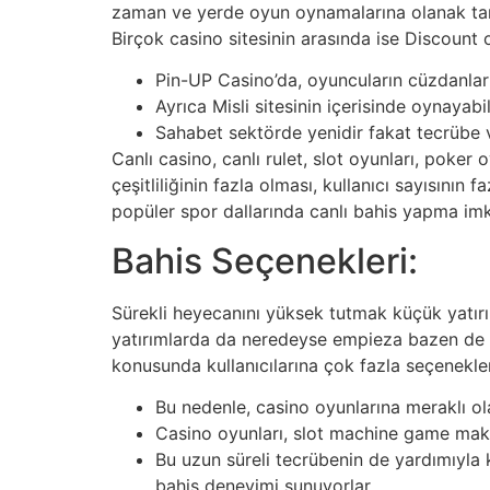
zaman ve yerde oyun oynamalarına olanak tanır.
Birçok casino sitesinin arasında ise Discount 
Pin-UP Casino’da, oyuncuların cüzdanların
Ayrıca Misli sitesinin içerisinde oynayabi
Sahabet sektörde yenidir fakat tecrübe ve
Canlı casino, canlı rulet, slot oyunları, poker
çeşitliliğinin fazla olması, kullanıcı sayısının
popüler spor dallarında canlı bahis yapma im
Bahis Seçenekleri:
Sürekli heyecanını yüksek tutmak küçük yatır
yatırımlarda da neredeyse empieza bazen de 
konusunda kullanıcılarına çok fazla seçenekle
Bu nedenle, casino oyunlarına meraklı ol
Casino oyunları, slot machine game makin
Bu uzun süreli tecrübenin de yardımıyla
bahis deneyimi sunuyorlar.