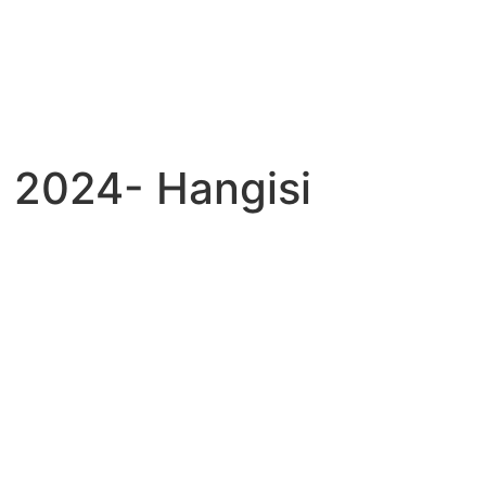
i 2024- Hangisi