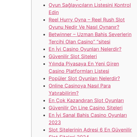
Oyun Sağlayıcıların Listesini Kontrol
Edin
Reel Hurry Oyna – Reel Rush Slot
Oyunu Nedir Ve Nasıl Oynanır?
Betwinner – Uzman Bahis Severlerin
Tercihi Olan Casino” “sitesi
En İyi Casino Oyunları Nelerdir?
Güvenilir Slot Siteleri
Yılında Piyasaya En Yeni Giren
Casino Platformları Listesi
Popüler Slot Oyunları Nelerdir?
Online Casinoya Nasıl Para
Yatırabilirim?
En Çok Kazandıran Slot Oyunları
Güvenilir On Line Casino Siteleri
En İyi Sanal Bahis Casino Oyunları
2023
Slot Sitelerinin Adresi 6 En Güvenilir