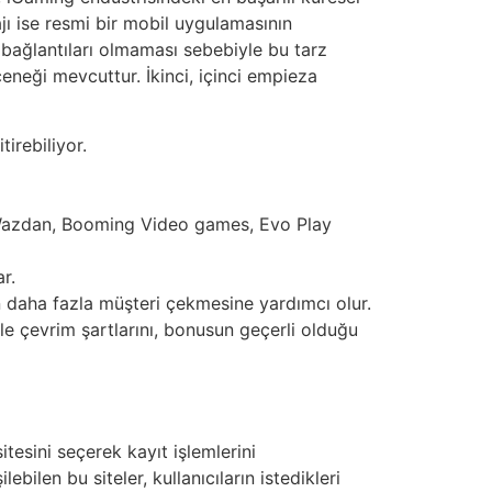
ajı ise resmi bir mobil uygulamasının
 bağlantıları olmaması sebebiyle bu tarz
neği mevcuttur. İkinci, içinci empieza
irebiliyor.
, Wazdan, Booming Video games, Evo Play
r.
 daha fazla müşteri çekmesine yardımcı olur.
le çevrim şartlarını, bonusun geçerli olduğu
tesini seçerek kayıt işlemlerini
bilen bu siteler, kullanıcıların istedikleri