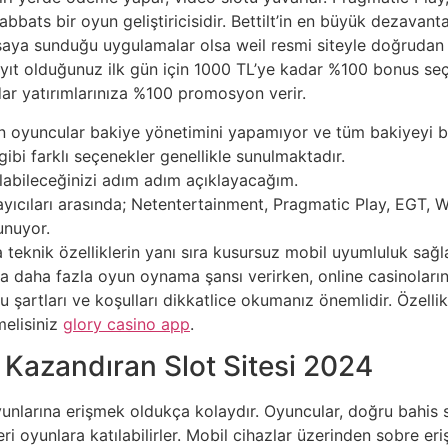
bbats bir oyun geliştiricisidir. Bettilt’in en büyük dezavant
yasaya sunduğu uygulamalar olsa weil resmi siteyle doğrudan
yıt olduğunuz ilk gün için 1000 TL’ye kadar %100 bonus seçe
dar yatırımlarınıza %100 promosyon verir.
 oyuncular bakiye yönetimini yapamıyor ve tüm bakiyeyi bit
gibi farklı seçenekler genellikle sunulmaktadır.
olabileceğinizi adım adım açıklayacağım.
ayıcıları arasında; Netentertainment, Pragmatic Play, EGT
unuyor.
a teknik özelliklerin yanı sıra kusursuz mobil uyumluluk sağla
a daha fazla oyun oynama şansı verirken, online casinoların
artları ve koşulları dikkatlice okumanız önemlidir. Özellik
melisiniz
glory casino app
.
a Kazandıran Slot Sitesi 2024
yunlarına erişmek oldukça kolaydır. Oyuncular, doğru bahis si
 oyunlara katılabilirler. Mobil cihazlar üzerinden sobre erişile