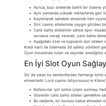
Ayrıca, bazı sitelerde belirli bir ödeme y
Aynı zamanda yüksek miktarlarda geri öd
Kaydolarak sahabet sitesinde tüm oyunlar
Slot casino sitelerinde yaygın görülen b
Canlı bahis sitelerinin adresi spor müsab
sorulara cevap vererek, canlı bahis deneyi
Aşağıdaki özel ve kapsamlı slot siteleri 
Kredi kartı ile ödemede 3d safety yöntemi genel
Oyun öncesinde tutarı ve seçmek istediğiniz sa
En İyi Slot Oyun Sağlayı
Siz de çıkan bu sembollerden herhangi birini el
etmektedir. Lord casino biliyorsunuz ki Kıbrıs
Kullanıcılar için sobre iyisini sunmayı he
Güvenilir canlı bahis siteleri genellikle
Bu nedenle, bir bonusu kabul etmeden ön