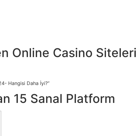
en Online Casino Siteler
4- Hangisi Daha İyi?”
an 15 Sanal Platform