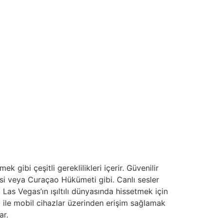
 gibi çeşitli gereklilikleri içerir. Güvenilir
tesi veya Curaçao Hükümeti gibi. Canlı sesler
Las Vegas’ın ışıltılı dünyasında hissetmek için
 ile mobil cihazlar üzerinden erişim sağlamak
ar.