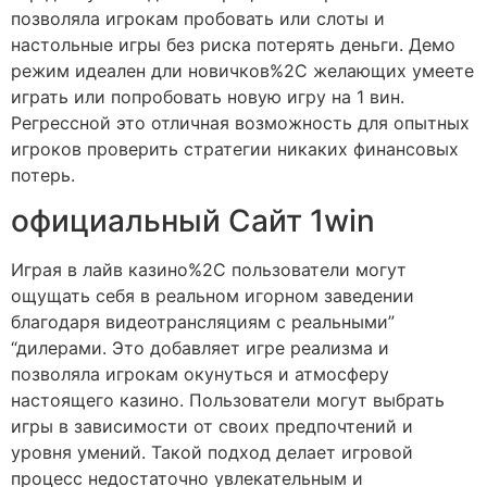
позволяла игрокам пробовать или слоты и
настольные игры без риска потерять деньги. Демо
режим идеален дли новичков%2C желающих умеете
играть или попробовать новую игру на 1 вин.
Регрессной это отличная возможность для опытных
игроков проверить стратегии никаких финансовых
потерь.
официальный Сайт 1win
Играя в лайв казино%2C пользователи могут
ощущать себя в реальном игорном заведении
благодаря видеотрансляциям с реальными”
“дилерами. Это добавляет игре реализма и
позволяла игрокам окунуться и атмосферу
настоящего казино. Пользователи могут выбрать
игры в зависимости от своих предпочтений и
уровня умений. Такой подход делает игровой
процесс недостаточно увлекательным и