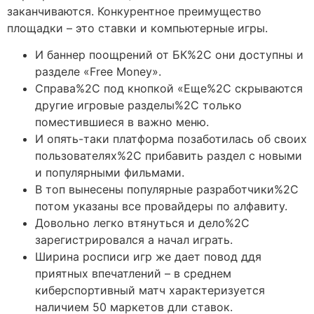
заканчиваются. Конкурентное преимущество
площадки – это ставки и компьютерные игры.
И баннер поощрений от БК%2C они доступны и
разделе «Free Money».
Справа%2C под кнопкой «Еще%2C скрываются
другие игровые разделы%2C только
поместившиеся в важно меню.
И опять-таки платформа позаботилась об своих
пользователях%2C прибавить раздел с новыми
и популярными фильмами.
В топ вынесены популярные разработчики%2C
потом указаны все провайдеры по алфавиту.
Довольно легко втянуться и дело%2C
зарегистрировался а начал играть.
Ширина росписи игр же дает повод ддя
приятных впечатлений – в среднем
киберспортивный матч характеризуется
наличием 50 маркетов дли ставок.