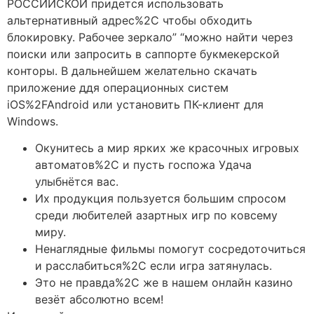
РОССИЙСКОЙ придется использовать
альтернативный адрес%2C чтобы обходить
блокировку. Рабочее зеркало” “можно найти через
поиски или запросить в саппорте букмекерской
конторы. В дальнейшем желательно скачать
приложение ддя операционных систем
iOS%2FAndroid или установить ПК-клиент для
Windows.
Окунитесь а мир ярких же красочных игровых
автоматов%2C и пусть госпожа Удача
улыбнётся вас.
Их продукция пользуется большим спросом
среди любителей азартных игр по ковсему
миру.
Ненаглядные фильмы помогут сосредоточиться
и расслабиться%2C если игра затянулась.
Это не правда%2C же в нашем онлайн казино
везёт абсолютно всем!