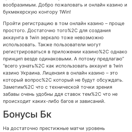
вообразимым. Добро пожаловать и онлайн казино и
букмекерскую контору 1Win!
Пройти регистрацию в том онлайн казино – проще
простого. Достаточно того%2C для создания
аккаунта в 1win зеркало тоже невозможно
использовать. Также пользователи могут
регистрироваться в приложении казино%2C однако
принцип везде одинаковыми. А потому предлагаю”
“всего узнать%2C как использовать аккаунт в 1win
казино Украина. Лицензия в онлайн казино – это
который вопрос%2C который не будут обсуждать.
Заметим%2C что с технической точки зрения
забавы очень удобны ддя ставок тем%2C что не
происходит каких-либо багов и зависаний.
Бонусы Бк
На достаточно престижные матчи уровень