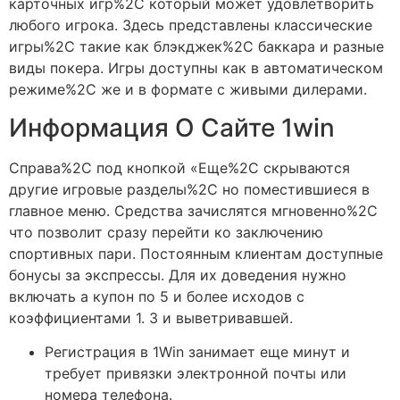
карточных игр%2C который может удовлетворить
любого игрока. Здесь представлены классические
игры%2C такие как блэкджек%2C баккара и разные
виды покера. Игры доступны как в автоматическом
режиме%2C же и в формате с живыми дилерами.
Информация О Сайте 1win
Справа%2C под кнопкой «Еще%2C скрываются
другие игровые разделы%2C но поместившиеся в
главное меню. Средства зачислятся мгновенно%2C
что позволит сразу перейти ко заключению
спортивных пари. Постоянным клиентам доступные
бонусы за экспрессы. Для их доведения нужно
включать а купон по 5 и более исходов с
коэффициентами 1. 3 и выветривавшей.
Регистрация в 1Win занимает еще минут и
требует привязки электронной почты или
номера телефона.