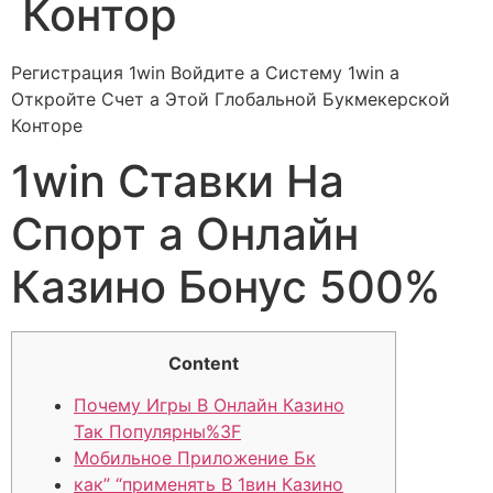
Контор
Регистрация 1win Войдите а Систему 1win а
Откройте Счет а Этой Глобальной Букмекерской
Конторе
1win Ставки На
Спорт а Онлайн
Казино Бонус 500%
Content
Почему Игры В Онлайн Казино
Так Популярны%3F
Мобильное Приложение Бк
как” “применять В 1вин Казино