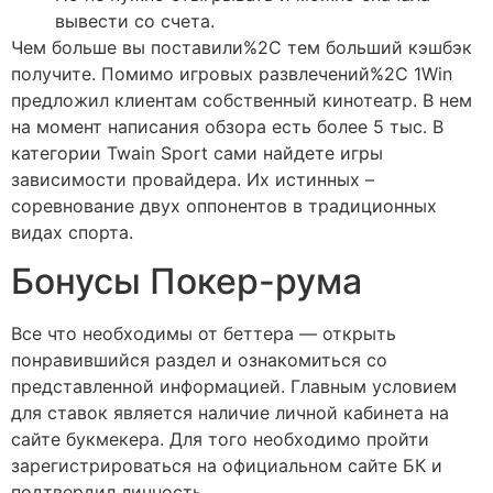
вывести со счета.
Чем больше вы поставили%2C тем больший кэшбэк
получите. Помимо игровых развлечений%2C 1Win
предложил клиентам собственный кинотеатр. В нем
на момент написания обзора есть более 5 тыс. В
категории Twain Sport сами найдете игры
зависимости провайдера. Их истинных –
соревнование двух оппонентов в традиционных
видах спорта.
Бонусы Покер-рума
Все что необходимы от беттера — открыть
понравившийся раздел и ознакомиться со
представленной информацией. Главным условием
для ставок является наличие личной кабинета на
сайте букмекера. Для того необходимо пройти
зарегистрироваться на официальном сайте БК и
подтвердил личность.