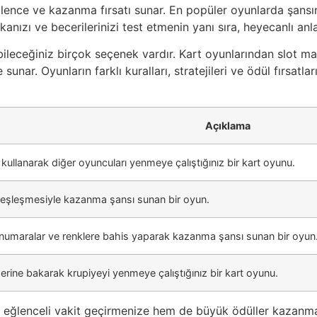
eğlence ve kazanma fırsatı sunar. En popüler oyunlarda şan
anızı ve becerilerinizi test etmenin yanı sıra, heyecanlı anl
ileceğiniz birçok seçenek vardır. Kart oyunlarından slot mak
unar. Oyunların farklı kuralları, stratejileri ve ödül fırsatl
Açıklama
i kullanarak diğer oyuncuları yenmeye çalıştığınız bir kart oyunu.
 eşleşmesiyle kazanma şansı sunan bir oyun.
 numaralar ve renklere bahis yaparak kazanma şansı sunan bir oyun
erine bakarak krupiyeyi yenmeye çalıştığınız bir kart oyunu.
 eğlenceli vakit geçirmenize hem de büyük ödüller kazanma