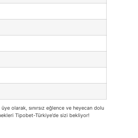
 üye olarak, sınırsız eğlence ve heyecan dolu
ekleri Tipobet-Türkiye’de sizi bekliyor!