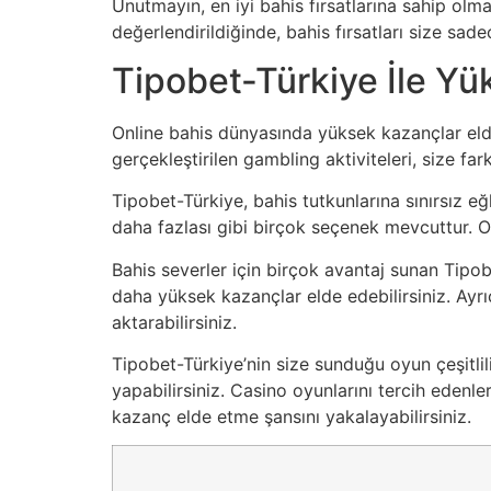
Unutmayın, en iyi bahis fırsatlarına sahip olm
değerlendirildiğinde, bahis fırsatları size s
Tipobet-Türkiye İle Yü
Online bahis dünyasında yüksek kazançlar elde
gerçekleştirilen gambling aktiviteleri, size fa
Tipobet-Türkiye, bahis tutkunlarına sınırsız eğ
daha fazlası gibi birçok seçenek mevcuttur. Oy
Bahis severler için birçok avantaj sunan Tipob
daha yüksek kazançlar elde edebilirsiniz. Ayrı
aktarabilirsiniz.
Tipobet-Türkiye’nin size sunduğu oyun çeşitlil
yapabilirsiniz. Casino oyunlarını tercih edenle
kazanç elde etme şansını yakalayabilirsiniz.