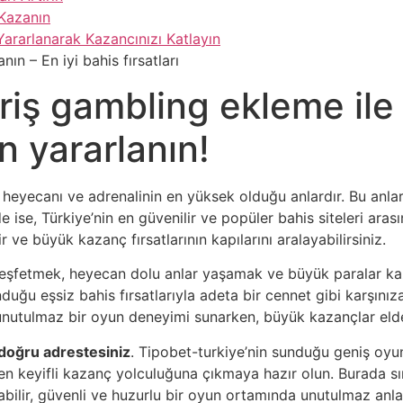
 Kazanın
Yararlanarak Kazancınızı Katlayın
ın – En iyi bahis fırsatları
riş gambling ekleme ile 
n yararlanın!
, heyecanı ve adrenalinin en yüksek olduğu anlardır. Bu an
 ise, Türkiye’nin en güvenilir ve popüler bahis siteleri aras
ve büyük kazanç fırsatlarının kapılarını aralayabilirsiniz.
 keşfetmek, heyecan dolu anlar yaşamak ve büyük paralar ka
uğu eşsiz bahis fırsatlarıyla adeta bir cennet gibi karşınıza
 unutulmaz bir oyun deneyimi sunarken, büyük kazançlar elde 
doğru adrestesiniz
. Tipobet-turkiye’nin sunduğu geniş oyun
en keyifli kazanç yolculuğuna çıkmaya hazır olun. Burada sı
olabilir, güvenli ve huzurlu bir oyun ortamında unutulmaz anla