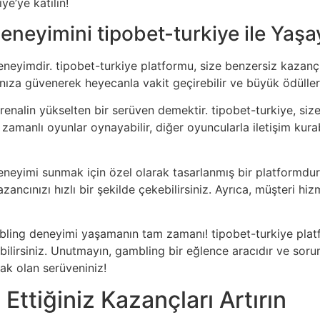
e’ye katılın!
eyimini tipobet-turkiye ile Yaşa
neyimdir. tipobet-turkiye platformu, size benzersiz kazanç 
nıza güvenerek heyecanla vakit geçirebilir ve büyük ödüller 
renalin yükselten bir serüven demektir. tipobet-turkiye, si
k zamanlı oyunlar oynayabilir, diğer oyuncularla iletişim kur
deneyimi sunmak için özel olarak tasarlanmış bir platformdur
zancınızı hızlı bir şekilde çekebilirsiniz. Ayrıca, müşteri h
ling deneyimi yaşamanın tam zamanı! tipobet-turkiye platf
abilirsiniz. Unutmayın, gambling bir eğlence aracıdır ve so
cak olan serüveniniz!
 Ettiğiniz Kazançları Artırın