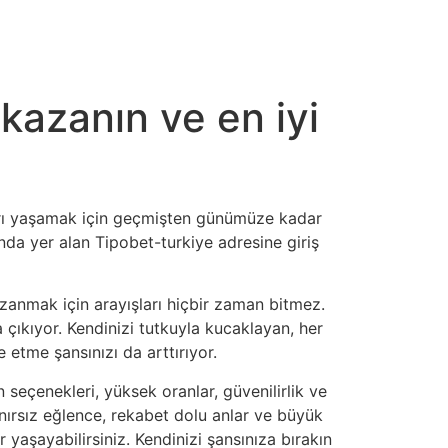
kazanın ve en iyi
ları yaşamak için geçmişten günümüze kadar
ında yer alan Tipobet-turkiye adresine giriş
zanmak için arayışları hiçbir zaman bitmez.
 çıkıyor. Kendinizi tutkuyla kucaklayan, her
etme şansınızı da arttırıyor.
 seçenekleri, yüksek oranlar, güvenilirlik ve
nırsız eğlence, rekabet dolu anlar ve büyük
r yaşayabilirsiniz. Kendinizi şansınıza bırakın