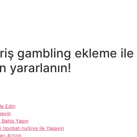
riş gambling ekleme ile 
n yararlanın!
de Edin
neyin
a Bahis Yapın
tipobet-turkiye ile Yaşayın
rı Artırın