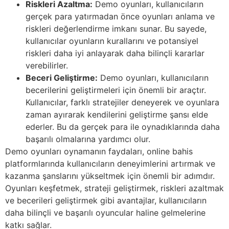
Riskleri Azaltma:
Demo oyunları, kullanıcıların
gerçek para yatırmadan önce oyunları anlama ve
riskleri değerlendirme imkanı sunar. Bu sayede,
kullanıcılar oyunların kurallarını ve potansiyel
riskleri daha iyi anlayarak daha bilinçli kararlar
verebilirler.
Beceri Geliştirme:
Demo oyunları, kullanıcıların
becerilerini geliştirmeleri için önemli bir araçtır.
Kullanıcılar, farklı stratejiler deneyerek ve oyunlara
zaman ayırarak kendilerini geliştirme şansı elde
ederler. Bu da gerçek para ile oynadıklarında daha
başarılı olmalarına yardımcı olur.
Demo oyunları oynamanın faydaları, online bahis
platformlarında kullanıcıların deneyimlerini artırmak ve
kazanma şanslarını yükseltmek için önemli bir adımdır.
Oyunları keşfetmek, strateji geliştirmek, riskleri azaltmak
ve becerileri geliştirmek gibi avantajlar, kullanıcıların
daha bilinçli ve başarılı oyuncular haline gelmelerine
katkı sağlar.