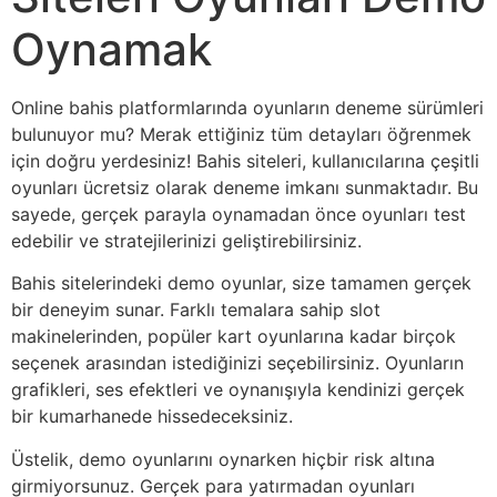
Oynamak
Online bahis platformlarında oyunların deneme sürümleri
bulunuyor mu? Merak ettiğiniz tüm detayları öğrenmek
için doğru yerdesiniz! Bahis siteleri, kullanıcılarına çeşitli
oyunları ücretsiz olarak deneme imkanı sunmaktadır. Bu
sayede, gerçek parayla oynamadan önce oyunları test
edebilir ve stratejilerinizi geliştirebilirsiniz.
Bahis sitelerindeki demo oyunlar, size tamamen gerçek
bir deneyim sunar. Farklı temalara sahip slot
makinelerinden, popüler kart oyunlarına kadar birçok
seçenek arasından istediğinizi seçebilirsiniz. Oyunların
grafikleri, ses efektleri ve oynanışıyla kendinizi gerçek
bir kumarhanede hissedeceksiniz.
Üstelik, demo oyunlarını oynarken hiçbir risk altına
girmiyorsunuz. Gerçek para yatırmadan oyunları