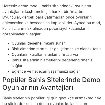
Ücretsiz demo modu, bahis sitelerindeki oyunların
avantajlarını keşfetmek için harika bir fırsattır.
Oyuncular, gerçek para yatırmadan önce oyunların
eğlencesine ve heyecanına kapılabilirler. Ayrıca bu mod,
kullanıcıların risk almadan potansiyel kazançlarını
görebilmelerini sağlar.
Oyunları deneme imkanı sunar
Risk almadan stratejiler geliştirmenize olanak tanır
Oyunların kurallarını anlama fırsatı verir
Bahis sitelerinin hizmetlerini değerlendirmenizi
sağlar
Eğlence ve heyecan yaşamanızı sağlar
Popüler Bahis Sitelerinde Demo
Oyunlarının Avantajları
Bahis sitelerinin popülerliği gün geçtikçe artmaktadır ve
bu sitelerde sunulan demo oyunlar, kullanıcıların