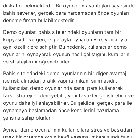
dikkatini çekmektedir. Bu oyunların avantajları sayesinde
bahis severler, gerçek para harcamadan önce oyunları
deneme fırsatı bulabilmektedir.
Demo oyunlar, bahis sitelerindeki oyunların tam bir
kopyasıdır ve gerçek parayla oynanan versiyonlarıyla
aynı özelliklere sahiptir. Bu nedenle, kullanıcılar demo
oyunlarını oynayarak oyunun nasıl çalıştığını, kurallarını
ve stratejilerini öğrenebilirler.
Bahis sitelerindeki demo oyunlarının bir diğer avantajı
ise risk almadan pratik yapma imkanı sunmasıdır.
Kullanıcılar, demo oyunlarında sanal para kullanarak
farklı stratejiler deneyebilir, yeni taktikler geliştirebilir ve
oyunu daha iyi anlayabilirler. Bu şekilde, gerçek para ile
oynamaya başlamadan önce kendilerini hazırlama
şansına sahip olurlar.
Ayrıca, demo oyunlarının kullanıcılara stres ve baskıdan
uzak bir ortamda oyun keyfi yaşama imkanı sunduğunu