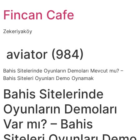
İçeriğe
Fincan Cafe
atla
Zekeriyaköy
aviator (984)
Bahis Sitelerinde Oyunların Demoları Mevcut mu? –
Bahis Siteleri Oyunları Demo Oynamak
Bahis Sitelerinde
Oyunların Demoları
Var mı? – Bahis
Siteleri Oyunları Demo