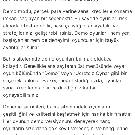
Demo modu, gerçek para yerine sanal kredilerle oynama
imkanı sağlayan bir seçenektir. Bu sayede oyunları risk
almadan test edebilir, nasıl çalıştığını anlayabilir ve
stratejilerinizi geliştirebilirsiniz. Demo oyunları, hem yeni
başlayanlar hem de deneyimli oyuncular için büyük
avantajlar sunar.
Bahis sitelerinde demo oyunları bulmak oldukça
kolaydır. Genellikle ana sayfanın üst menüsünde veya
oyun bölümünde “Demo” veya “Ücretsiz Oyna” gibi bir
seçenek bulunur. Bu seçeneği tıkladığınızda, oyunlar
sanal kredilerle açılır ve dilediğiniz kadar
oynayabilirsiniz.
Deneme sürümleri, bahis sitelerindeki oyunların
çeşitliliğini ve kalitesini keşfetmek için harika bir fırsattır.
Her oyunun demo versiyonunu deneyerek hangi
oyunların size daha çok keyif vereceğini ve hangilerine