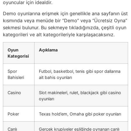
oyuncular için idealdir.
Demo oyunlarına erişmek için genellikle ana sayfanın üst
kısmında veya menüde bir “Demo” veya “Ücretsiz Oyna”
sekmesi bulunur. Bu sekmeye tıkladığınızda, çeşitli oyun
kategorileri ve alt kategorileriyle karşılaşacaksınız.
Oyun
Açıklama
Kategorisi
Spor
Futbol, basketbol, tenis gibi spor dallarına
Bahisleri
ait bahis oyunları
Casino
Slot makineleri, rulet, blackjack gibi casino
oyunları
Poker
Texas hold’em, Omaha gibi poker oyunları
Canlı
Gerçek krupiyeler eşliğinde oynanan canlı