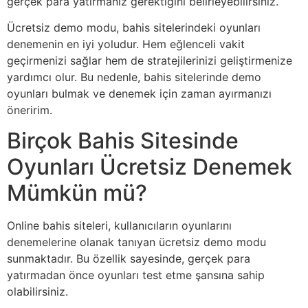
gerçek para yatırmanız gerektiğini belirleyebilirsiniz.
Ücretsiz demo modu, bahis sitelerindeki oyunları
denemenin en iyi yoludur. Hem eğlenceli vakit
geçirmenizi sağlar hem de stratejilerinizi geliştirmenize
yardımcı olur. Bu nedenle, bahis sitelerinde demo
oyunları bulmak ve denemek için zaman ayırmanızı
öneririm.
Birçok Bahis Sitesinde
Oyunları Ücretsiz Denemek
Mümkün mü?
Online bahis siteleri, kullanıcıların oyunlarını
denemelerine olanak tanıyan ücretsiz demo modu
sunmaktadır. Bu özellik sayesinde, gerçek para
yatırmadan önce oyunları test etme şansına sahip
olabilirsiniz.