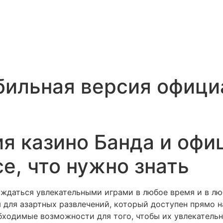
бильная версия офици
я казино Банда и офи
се, что нужно знать
ждаться увлекательными играми в любое время и в лю
для азартных развлечений, который доступен прямо н
обходимые возможности для того, чтобы их увлекател