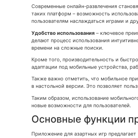
Современные онлайн-развлечения становя
таких платформ – возможность использова
пользователям наслаждаться играми и др
Удобство использования
– ключевое преи
делают процесс использования интуитивно
времени на сложные поиски.
Кроме того, производительность и быстр
адаптации под мобильные устройства, раб
Также важно отметить, что мобильное пр
в настольной версии. Это позволяет поль
Таким образом, использование мобильног
новые возможности для пользователей.
Основные функции п
Приложение для азартных игр предлагает