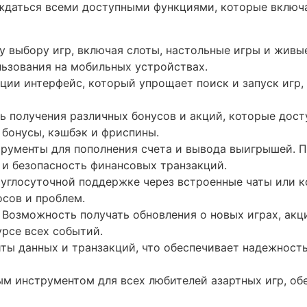
аждаться всеми доступными функциями, которые включ
 выбору игр, включая слоты, настольные игры и живы
ьзования на мобильных устройствах.
ции интерфейс, который упрощает поиск и запуск игр,
 получения различных бонусов и акций, которые дост
бонусы, кэшбэк и фриспины.
рументы для пополнения счета и вывода выигрышей. 
 и безопасность финансовых транзакций.
углосуточной поддержке через встроенные чаты или к
сов и проблем.
Возможность получать обновления о новых играх, акц
урсе всех событий.
ы данных и транзакций, что обеспечивает надежност
м инструментом для всех любителей азартных игр, обе