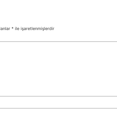
lanlar
*
ile işaretlenmişlerdir