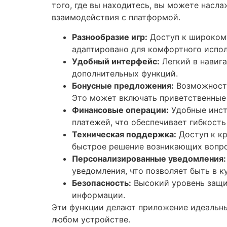
того, где вы находитесь, вы можете насл
взаимодействия с платформой.
Разнообразие игр:
Доступ к широкому
адаптировано для комфортного испол
Удобный интерфейс:
Легкий в навига
дополнительных функций.
Бонусные предложения:
Возможность
Это может включать приветственные 
Финансовые операции:
Удобные инст
платежей, что обеспечивает гибкость
Техническая поддержка:
Доступ к кр
быстрое решение возникающих вопро
Персонализированные уведомления:
уведомления, что позволяет быть в к
Безопасность:
Высокий уровень защит
информации.
Эти функции делают приложение идеальны
любом устройстве.