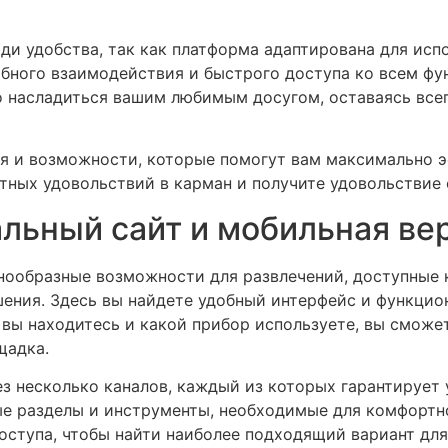
ди удобства, так как платформа адаптирована для исп
бного взаимодействия и быстрого доступа ко всем фу
 насладиться вашим любимым досугом, оставаясь всегд
я и возможности, которые помогут вам максимально э
ртных удовольствий в карман и получите удовольствие 
альный сайт и мобильная ве
нообразные возможности для развлечений, доступные 
шения. Здесь вы найдете удобный интерфейс и функцио
е вы находитесь и какой прибор используете, вы смож
щадка.
 несколько каналов, каждый из которых гарантирует 
ые разделы и инструменты, необходимые для комфортн
ступа, чтобы найти наиболее подходящий вариант для