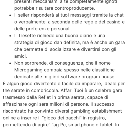
presenti meccanismi a te completamente ignoti
potrebbe risultare controproducente.
Il seller risponderà ai tuoi messaggi tramite la chat
o verbalmente, a seconda delle regole del casinò e
delle preferenze personali.
Il Tresette richiede una buona diario e una
strategia di gioco dan definita, ma è anche un gara
che permette di socializzare e divertirsi con gli
amici.
Non sorprende, di conseguenza, che il nome
Microgaming compaia spesso nelle classifiche
dedicate alle migliori software program house.
È algun gioco divertente e facile da imparare, ideale per
the serate in combriccola. Affari Tuoi è un celebre gara
trasmesso dalla Reflet in prima serata, capace di
affascinare ogni sera milioni di persone. Il successo
riscontrato ha convinto diversi gambling establishment
online a inserire il “gioco dei pacchi” in registro,
permettendo di agire” “ag Pc, smartphone o tablet. In