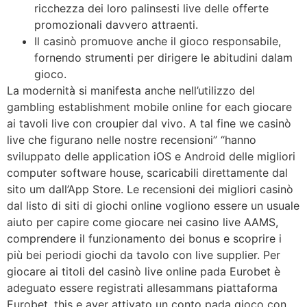
ricchezza dei loro palinsesti live delle offerte
promozionali davvero attraenti.
Il casinò promuove anche il gioco responsabile,
fornendo strumenti per dirigere le abitudini dalam
gioco.
La modernità si manifesta anche nell’utilizzo del
gambling establishment mobile online for each giocare
ai tavoli live con croupier dal vivo. A tal fine we casinò
live che figurano nelle nostre recensioni” “hanno
sviluppato delle application iOS e Android delle migliori
computer software house, scaricabili direttamente dal
sito um dall’App Store. Le recensioni dei migliori casinò
dal listo di siti di giochi online vogliono essere un usuale
aiuto per capire come giocare nei casino live AAMS,
comprendere il funzionamento dei bonus e scoprire i
più bei periodi giochi da tavolo con live supplier. Per
giocare ai titoli del casinò live online pada Eurobet è
adeguato essere registrati allesammans piattaforma
Eurobet. this e aver attivato un conto pada gioco con