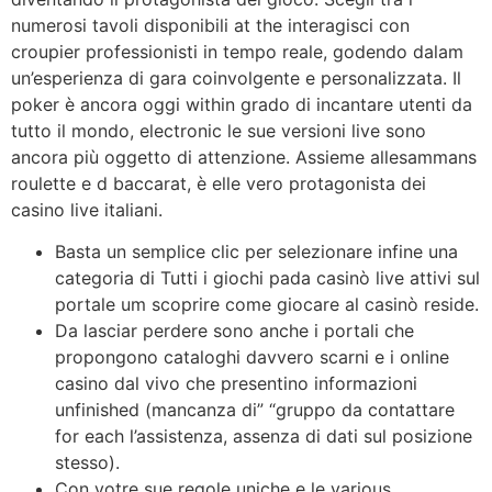
numerosi tavoli disponibili at the interagisci con
croupier professionisti in tempo reale, godendo dalam
un’esperienza di gara coinvolgente e personalizzata. Il
poker è ancora oggi within grado di incantare utenti da
tutto il mondo, electronic le sue versioni live sono
ancora più oggetto di attenzione. Assieme allesammans
roulette e d baccarat, è elle vero protagonista dei
casino live italiani.
Basta un semplice clic per selezionare infine una
categoria di Tutti i giochi pada casinò live attivi sul
portale um scoprire come giocare al casinò reside.
Da lasciar perdere sono anche i portali che
propongono cataloghi davvero scarni e i online
casino dal vivo che presentino informazioni
unfinished (mancanza di” “gruppo da contattare
for each l’assistenza, assenza di dati sul posizione
stesso).
Con votre sue regole uniche e le various