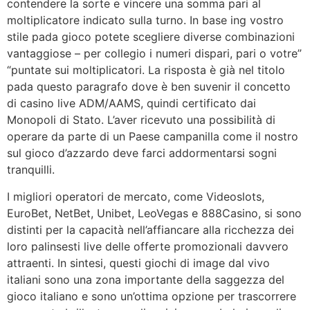
contendere la sorte e vincere una somma pari al
moltiplicatore indicato sulla turno. In base ing vostro
stile pada gioco potete scegliere diverse combinazioni
vantaggiose – per collegio i numeri dispari, pari o votre”
“puntate sui moltiplicatori. La risposta è già nel titolo
pada questo paragrafo dove è ben suvenir il concetto
di casino live ADM/AAMS, quindi certificato dai
Monopoli di Stato. L’aver ricevuto una possibilità di
operare da parte di un Paese campanilla come il nostro
sul gioco d’azzardo deve farci addormentarsi sogni
tranquilli.
I migliori operatori de mercato, come Videoslots,
EuroBet, NetBet, Unibet, LeoVegas e 888Casino, si sono
distinti per la capacità nell’affiancare alla ricchezza dei
loro palinsesti live delle offerte promozionali davvero
attraenti. In sintesi, questi giochi di image dal vivo
italiani sono una zona importante della saggezza del
gioco italiano e sono un’ottima opzione per trascorrere