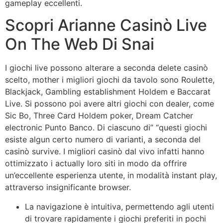
gameplay eccellenti.
Scopri Arianne Casinò Live
On The Web Di Snai
I giochi live possono alterare a seconda delete casinò
scelto, mother i migliori giochi da tavolo sono Roulette,
Blackjack, Gambling establishment Holdem e Baccarat
Live. Si possono poi avere altri giochi con dealer, come
Sic Bo, Three Card Holdem poker, Dream Catcher
electronic Punto Banco. Di ciascuno di” “questi giochi
esiste algun certo numero di varianti, a seconda del
casinò survive. I migliori casinò dal vivo infatti hanno
ottimizzato i actually loro siti in modo da offrire
un’eccellente esperienza utente, in modalità instant play,
attraverso insignificante browser.
La navigazione è intuitiva, permettendo agli utenti
di trovare rapidamente i giochi preferiti in pochi