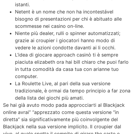
istanti.
Netent è un nome che non ha incontestável
bisogno di presentazioni per chi è abituato alle
scommesse nei casino on-line.
Niente più dealer, rulli o spinner automatizzati;
grazie ai croupier i giocatori hanno modo di
vedere le azioni condotte davanti ai li occhi.
L’idea di giocare approach casinò ti è sempre
piaciuta elizabeth ora hai bill chiaro che puoi farlo
in tutta comodità da casa tua con arianne tuo
computer.
La Roulette Live, al pari della sua versione
tradizionale, è ormai da tempo principio a far zona
della lista dei giochi più amati.
Se hai già avuto modo pada approcciarti al Blackjack
online avrai” “apprezzato come questa versione “in
diretta” sia significativamente più coinvolgente del
Blackjack nella sua versione implicito. Il croupier dal
vivo, al quale spetta il compito di girare the carte e