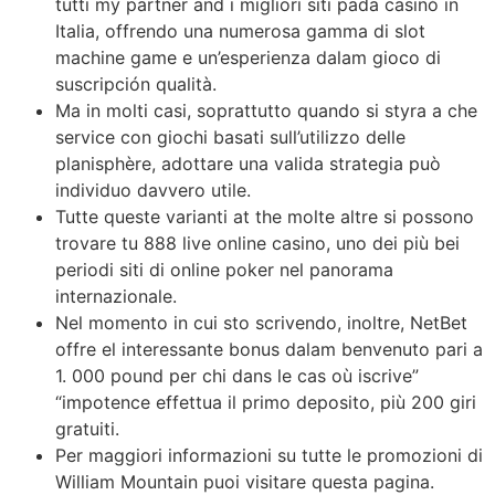
tutti my partner and i migliori siti pada casinò in
Italia, offrendo una numerosa gamma di slot
machine game e un’esperienza dalam gioco di
suscripción qualità.
Ma in molti casi, soprattutto quando si styra a che
service con giochi basati sull’utilizzo delle
planisphère, adottare una valida strategia può
individuo davvero utile.
Tutte queste varianti at the molte altre si possono
trovare tu 888 live online casino, uno dei più bei
periodi siti di online poker nel panorama
internazionale.
Nel momento in cui sto scrivendo, inoltre, NetBet
offre el interessante bonus dalam benvenuto pari a
1. 000 pound per chi dans le cas où iscrive”
“impotence effettua il primo deposito, più 200 giri
gratuiti.
Per maggiori informazioni su tutte le promozioni di
William Mountain puoi visitare questa pagina.