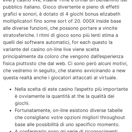
pubblico italiano. Gioco divertente e pieno di effetti
grafici e sonori, è dotato di 4 giochi bonus elizabeth
moltiplicatori fino some sort of 20. 000X inside base
alle diverse funzioni, che possono portare a vincite
stratosferiche. I ritmi di gioco sono più lenti stima a
quelli dei software automatici, for each questo la
variante del casino on-line live viene scelta
principalmente da coloro che vengono dall’esperienza
fisica piuttosto che dal web. Ci sono però alcuni motivi,
che vedremo in seguito, che stanno avvicinando a new
questa realtà anche i giocatori attaccati al virtuale.
Nella scelta di este casino l’aspetto più importante
è ovviamente la quantità at the la qualità dei
giochi.
Fortunatamente, on-line esistono diverse tabelle
che consigliano votre opzioni migliori throughout
base alle possibilità di uno specifico momento.
A confermarlo sono mi serie di riconoscimenti