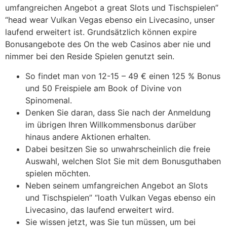
umfangreichen Angebot a great Slots und Tischspielen”
“head wear Vulkan Vegas ebenso ein Livecasino, unser
laufend erweitert ist. Grundsätzlich können expire
Bonusangebote des On the web Casinos aber nie und
nimmer bei den Reside Spielen genutzt sein.
So findet man von 12-15 – 49 € einen 125 % Bonus
und 50 Freispiele am Book of Divine von
Spinomenal.
Denken Sie daran, dass Sie nach der Anmeldung
im übrigen Ihren Willkommensbonus darüber
hinaus andere Aktionen erhalten.
Dabei besitzen Sie so unwahrscheinlich die freie
Auswahl, welchen Slot Sie mit dem Bonusguthaben
spielen möchten.
Neben seinem umfangreichen Angebot an Slots
und Tischspielen” “loath Vulkan Vegas ebenso ein
Livecasino, das laufend erweitert wird.
Sie wissen jetzt, was Sie tun müssen, um bei