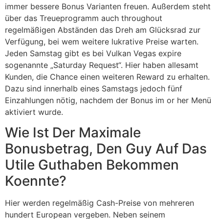
immer bessere Bonus Varianten freuen. Außerdem steht
über das Treueprogramm auch throughout
regelmäßigen Abständen das Dreh am Glücksrad zur
Verfügung, bei wem weitere lukrative Preise warten.
Jeden Samstag gibt es bei Vulkan Vegas expire
sogenannte „Saturday Request“. Hier haben allesamt
Kunden, die Chance einen weiteren Reward zu erhalten.
Dazu sind innerhalb eines Samstags jedoch fünf
Einzahlungen nötig, nachdem der Bonus im or her Menü
aktiviert wurde.
Wie Ist Der Maximale
Bonusbetrag, Den Guy Auf Das
Utile Guthaben Bekommen
Koennte?
Hier werden regelmäßig Cash-Preise von mehreren
hundert European vergeben. Neben seinem