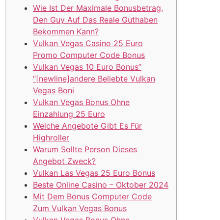
Wie Ist Der Maximale Bonusbetrag,
Den Guy Auf Das Reale Guthaben
Bekommen Kann?
Vulkan Vegas Casino 25 Euro
Promo Computer Code Bonus
Vulkan Vegas 10 Euro Bonus”
“[newline]andere Beliebte Vulkan
Vegas Boni
Vulkan Vegas Bonus Ohne
Einzahlung 25 Euro
Welche Angebote Gibt Es Für
Highroller
Warum Sollte Person Dieses
Angebot Zweck?
Vulkan Las Vegas 25 Euro Bonus
Beste Online Casino – Oktober 2024
Mit Dem Bonus Computer Code
Zum Vulkan Vegas Bonus