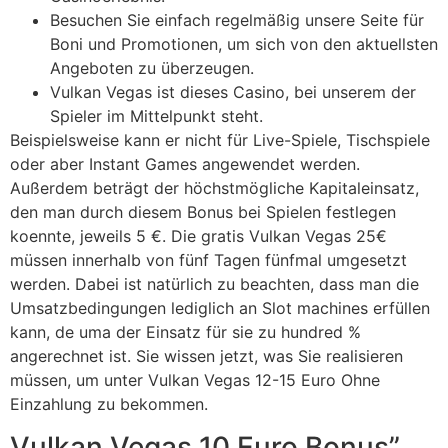
Besuchen Sie einfach regelmäßig unsere Seite für
Boni und Promotionen, um sich von den aktuellsten
Angeboten zu überzeugen.
Vulkan Vegas ist dieses Casino, bei unserem der
Spieler im Mittelpunkt steht.
Beispielsweise kann er nicht für Live-Spiele, Tischspiele
oder aber Instant Games angewendet werden.
Außerdem beträgt der höchstmögliche Kapitaleinsatz,
den man durch diesem Bonus bei Spielen festlegen
koennte, jeweils 5 €. Die gratis Vulkan Vegas 25€
müssen innerhalb von fünf Tagen fünfmal umgesetzt
werden. Dabei ist natürlich zu beachten, dass man die
Umsatzbedingungen lediglich an Slot machines erfüllen
kann, de uma der Einsatz für sie zu hundred %
angerechnet ist. Sie wissen jetzt, was Sie realisieren
müssen, um unter Vulkan Vegas 12-15 Euro Ohne
Einzahlung zu bekommen.
Vulkan Vegas 10 Euro Bonus”