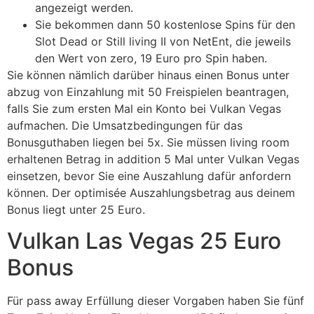
angezeigt werden.
Sie bekommen dann 50 kostenlose Spins für den
Slot Dead or Still living II von NetEnt, die jeweils
den Wert von zero, 19 Euro pro Spin haben.
Sie können nämlich darüber hinaus einen Bonus unter
abzug von Einzahlung mit 50 Freispielen beantragen,
falls Sie zum ersten Mal ein Konto bei Vulkan Vegas
aufmachen. Die Umsatzbedingungen für das
Bonusguthaben liegen bei 5x. Sie müssen living room
erhaltenen Betrag in addition 5 Mal unter Vulkan Vegas
einsetzen, bevor Sie eine Auszahlung dafür anfordern
können. Der optimisée Auszahlungsbetrag aus deinem
Bonus liegt unter 25 Euro.
Vulkan Las Vegas 25 Euro
Bonus
Für pass away Erfüllung dieser Vorgaben haben Sie fünf