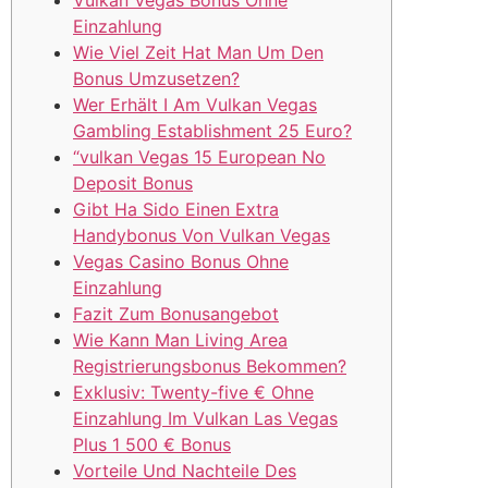
Vulkan Vegas Bonus Ohne
Einzahlung
Wie Viel Zeit Hat Man Um Den
Bonus Umzusetzen?
Wer Erhält I Am Vulkan Vegas
Gambling Establishment 25 Euro?
“vulkan Vegas 15 European No
Deposit Bonus
Gibt Ha Sido Einen Extra
Handybonus Von Vulkan Vegas
Vegas Casino Bonus Ohne
Einzahlung
Fazit Zum Bonusangebot
Wie Kann Man Living Area
Registrierungsbonus Bekommen?
Exklusiv: Twenty-five € Ohne
Einzahlung Im Vulkan Las Vegas
Plus 1 500 € Bonus
Vorteile Und Nachteile Des