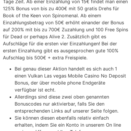
Tage Zeit. Ab einer Einzahlung von 15€ findet man einen
125% Bonus von bis zu 400€ mit 50 gratis Drehs für
Book of the Keen von Spinomenal. Ab einem
Einzahlungsbetrag von 50€ erhöht einander der Bonus
auf 200% mit bis zu 700€ Zuzahlung und 100 Free Spins
für Dead or perhaps Alive 2. Zusätzlich gibt es
Aufschläge für die ersten vier Einzahlungen! Bei der
ersten Einzahlung gibt es ausgesprochen gute 100%
Aufschlag bis 500€ + extra Freispiele.
Bei genau dieser Aktion handelt es sich auch 1
einen Vulkan Las vegas Mobile Casino No Deposit
Bonus, der über mobile phone Endgeräte
verfügbar ist echt.
Allerdings sind diese zwei oben genannten
Bonuscodes nur aktivierbar, falls Sie den
entsprechenden Links auf unserer Seite folgen.
Sie können diesen ebenfalls relativ einfach
erhalten, indem Sie ein Konto in unserem On line