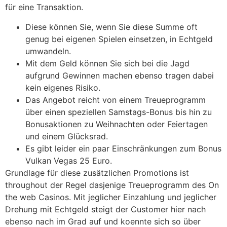
für eine Transaktion.
Diese können Sie, wenn Sie diese Summe oft
genug bei eigenen Spielen einsetzen, in Echtgeld
umwandeln.
Mit dem Geld können Sie sich bei die Jagd
aufgrund Gewinnen machen ebenso tragen dabei
kein eigenes Risiko.
Das Angebot reicht von einem Treueprogramm
über einen speziellen Samstags-Bonus bis hin zu
Bonusaktionen zu Weihnachten oder Feiertagen
und einem Glücksrad.
Es gibt leider ein paar Einschränkungen zum Bonus
Vulkan Vegas 25 Euro.
Grundlage für diese zusätzlichen Promotions ist
throughout der Regel dasjenige Treueprogramm des On
the web Casinos. Mit jeglicher Einzahlung und jeglicher
Drehung mit Echtgeld steigt der Customer hier nach
ebenso nach im Grad auf und koennte sich so über