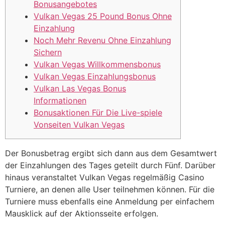
Bonusangebotes
Vulkan Vegas 25 Pound Bonus Ohne
Einzahlung
Noch Mehr Revenu Ohne Einzahlung
Sichern
Vulkan Vegas Willkommensbonus
Vulkan Vegas Einzahlungsbonus
Vulkan Las Vegas Bonus
Informationen
Bonusaktionen Für Die Live-spiele
Vonseiten Vulkan Vegas
Der Bonusbetrag ergibt sich dann aus dem Gesamtwert
der Einzahlungen des Tages geteilt durch Fünf. Darüber
hinaus veranstaltet Vulkan Vegas regelmäßig Casino
Turniere, an denen alle User teilnehmen können. Für die
Turniere muss ebenfalls eine Anmeldung per einfachem
Mausklick auf der Aktionsseite erfolgen.