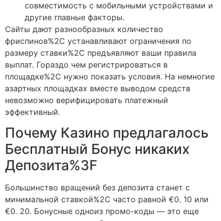
совместимость с мобильными устройствами и
другие главные факторы.
Сайты дают разнообразных количество
фриспинов%2C устанавливают ограничения по
размеру ставки%2C предъявляют ваши правила
выплат. Гораздо чем регистрироваться в
площадке%2C нужно показать условия. На немногие
азартных площадках вместе выводом средств
невозможно верифицировать платежный
эффективный.
Почему Казино предлагалось
Бесплатный Бонус никаких
Депозита%3F
Большинство вращений без депозита станет с
минимальной ставкой%2C часто равной €0. 10 или
€0. 20. Бонусные одноиз промо-коды — это еще