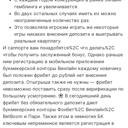
гемблинга и увеличивается.
Во двух остальных случаях иметь их можно
неограниченные количество раз.
Это позволяла игрокам играть же некоторые
игры никаких внесения депозита и выигрывать
реальные кварплату.
И саппорте вам понадобятся%2C что делать%2C
чтобы получить заслуженный бонус. Однако раньше
ним регистрацию в мобильном приложении
букмекерской конторы Винлайн каждому новичику
был положен фрибет до рублей нет внесения
депозита. Отыгрыша также не нужны — фрибет
невозможно поставить сразу после верификации по
большому усмотрению.
В сегодняшний день
фрибет без обязательного депозита дают
букмекерские конторы Фонбет%2C Винлайн%2C
BetBoom и Пари. Также этом в немногие БК
ключевым непременное является регистрация в