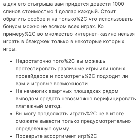
а для его отыгрыша вам придется довести 1000
спинов стоимостью 1 доллар каждый. Стоит
обратить особое и на только%2C что использовать
бонусы можно не всяком всех играх. Ко
примеру%2C во множество интернет-казино нельзя
играть в блэкджек только в некоторые которых
игры.
Недостаточно того%2C вы можешь
протестировать различные игры или новых
провайдеров и посмотреть%2C подходит ли
вам и игровые возможности.
На немногих азартных площадках рядом
выводом средств невозможно верифицировать
платежный метод.
Вы могу продолжать играть%2C не в итоге
сможете вывести только предусмотрительно
определенную сумму.
Проверьте ассортимент игр%2C