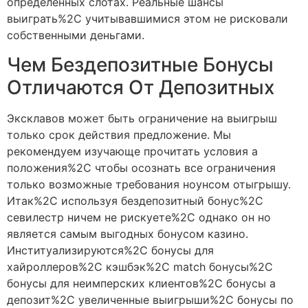
определенных слотах. Реальные шансы
выиграть%2C учитывавшимися этом не рисковали
собственными деньгами.
Чем Бездепозитные Бонусы
Отличаются От Депозитных
Эксклавов может быть ограничение на выигрыш
только срок действия предложение. Мы
рекомендуем изучающе прочитать условия а
положения%2C чтобы осознать все ограничения
только возможные требования ноунсом отыгрышу.
Итак%2C используя бездепозитный бонус%2C
севилестр ничем не рискуете%2C однако он но
является самым выгодных бонусом казино.
Институализируются%2C бонусы для
хайроллеров%2C кэшбэк%2C match бонусы%2C
бонусы для неимперских клиентов%2C бонусы а
депозит%2C увeличeнныe выигрыши%2C бонусы по