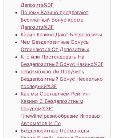
Депозита%3F
Почему Казино предлагают
Бесплатный Бонус кроме
Депозита%3F
Какие Казино Дают Бездепозиты
Чем Бездепозитные Бонусы
Отличаются От Депозитных
Кто или Претендовать На
Бездепозитный Бонус Казино%3F
невозможно Ли Получить
Бездепозитный Бонус Несколько
последний%3F
Как мы Составляем Рейтинг
Казино С Бездепозитным
бонусом%3F”
“[newline]разнообразие Игровых
Автоматов И По
Бeздeпoзитныe Пpoмoкoды