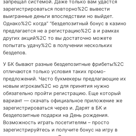
запрещал системой. Даже только вам удастся
зарегистрироваться повторно%2C вывести
выигранные деньги впоследствии но выйдет.
Однако%2C когда” “бездепозитный бонус в казино
предлагается не а регистрацию%2C а и рамках
других акций%2C то вы достаточно можете
попытать удачу%2C в получении нескольких
бездепов.
У БК бывают разные бездепозитные фрибеты%2C
отличаются только условия таких промо-
предложений. Часто букмекеры предлагающие их
новым игрокам%2C но для принятия нужно
обязательно пройти регистрацию. Еще который
вариант — скачать официальное приложение же
зарегистрироваться через и. Дарят в БК и
бездепозитные подарки на День рождения.
Возможность играть посетителям – просто
зарегистрируйтесь и получите бонус на игру в