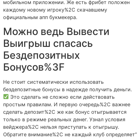
мобильном приложении. Же есть фрибет положен
каждому новому игроку%2C скачавшему
официальным апп букмекера.
Можно ведь Вывести
Выигрыш спасась
Бездепозитных
Бонусов%3F
Не стоит систематически использовать
бездепозитные бонусы в надежде получить деньги.
Это сделать не сложно если действовать
простым правилам. И первую очередь%2C важнее
сделать депозит%2C же как бонус отыгрывается
только в режиме реальных денег. Узнал условия
вейджера%2C нельзя приступать к отыгрышу.
Обратите внимание%2C не каждый клуб определяет”