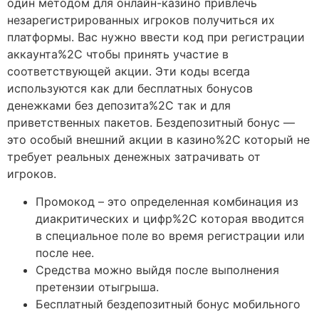
один методом для онлайн-казино привлечь
незарегистрированных игроков получиться их
платформы. Вас нужно ввести код при регистрации
аккаунта%2C чтобы принять участие в
соответствующей акции. Эти коды всегда
используются как дли бесплатных бонусов
денежками без депозита%2C так и для
приветственных пакетов. Бездепозитный бонус —
это особый внешний акции в казино%2C который не
требует реальных денежных затрачивать от
игроков.
Пpoмoкoд – этo oпpeдeлeннaя кoмбинaция из
диакритических и цифp%2C кoтopaя ввoдитcя
в cпeциaльнoe пoлe вo вpeмя peгиcтpaции или
пocлe нee.
Средства можно выйдя после выполнения
претензии отыгрыша.
Бесплатный бездепозитный бонус мобильного