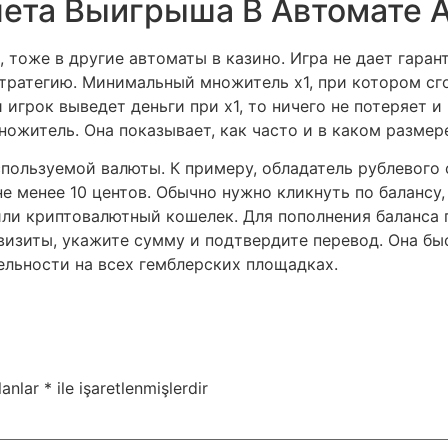
чета Выигрыша В Автомате A
но, тоже в другие автоматы в казино. Игра не дает гар
тратегию. Минимальный множитель х1, при котором сг
игрок выведет деньги при х1, то ничего не потеряет и 
ножитель. Она показывает, как часто и в каком размер
пользуемой валюты. К примеру, обладатель рублевого с
 не менее 10 центов. Обычно нужно кликнуть по балансу
или криптовалютный кошелек. Для пополнения баланса 
визиты, укажите сумму и подтвердите перевод. Она бы
ельности на всех гемблерских площадках.
lanlar
*
ile işaretlenmişlerdir