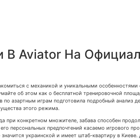
и В Aviator На Официа
акомиться с механикой и уникальными особенностями с
майте об этом как о бесплатной тренировочной площа
в по азартным играм подготовила подробный анализ де
ущества этого режима.
а при конкретном множителе, забава способен продол
 его персональных предпочтений касаемо игрового про
 значится украинской и имеет штаб-квартиру в Киеве. 