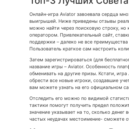
Топ-3 Лучших Совета,
Онлайн-игра Aviator завоевала сердца м
выигрышей. Ниже приведены отзывы реальн
можно найти через поисковую строку, но
оператором. Привлекательный сайт, ставк
поддержки – далеко не все преимущества 
Пользователь краткое сам настроить колич
Затем зарегистрироваться (для бесплатно
название игры – Aviator. Особенность пл
обменивать на другие призы. Кстати, игра
обрести все новые игроки, создавшие уче
вам можете узнать на его официальном са
Отследить его можно по видимой статист
тактики помогут получить предел положит
значение указывает на то, сколько денег 
частых неудачах местоимение- сможете от