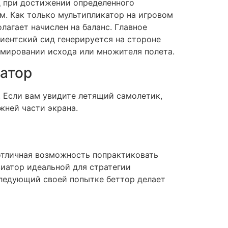
д при достижении определенного
м. Как только мультипликатор на игровом
лагает начислен на баланс. Главное
иентский сид генерируется на стороне
ормировании исхода или множителя полета.
атор
. Если вам увидите летящий самолетик,
жней части экрана.
отличная возможность попрактиковать
виатор идеальной для стратегии
 следующий своей попытке беттор делает