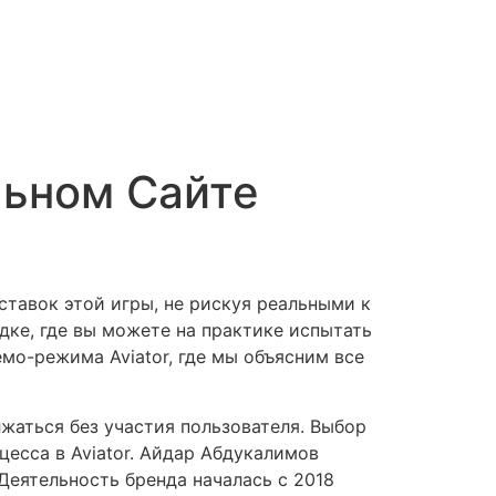
льном Сайте
тавок этой игры, не рискуя реальными к
дке, где вы можете на практике испытать
мо-режима Aviator, где мы объясним все
жаться без участия пользователя. Выбор
цесса в Aviator. Айдар Абдукалимов
Деятельность бренда началась с 2018