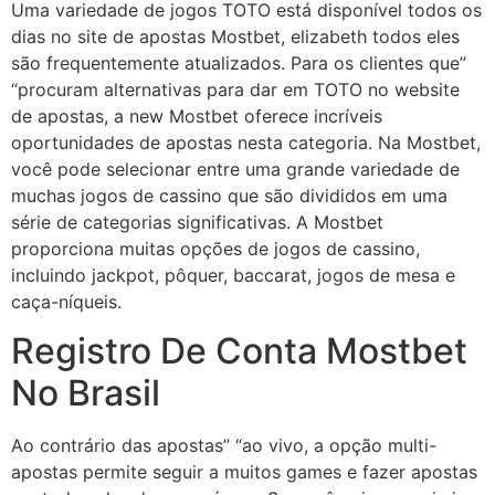
Uma variedade de jogos TOTO está disponível todos os
dias no site de apostas Mostbet, elizabeth todos eles
são frequentemente atualizados. Para os clientes que”
“procuram alternativas para dar em TOTO no website
de apostas, a new Mostbet oferece incríveis
oportunidades de apostas nesta categoria. Na Mostbet,
você pode selecionar entre uma grande variedade de
muchas jogos de cassino que são divididos em uma
série de categorias significativas. A Mostbet
proporciona muitas opções de jogos de cassino,
incluindo jackpot, pôquer, baccarat, jogos de mesa e
caça-níqueis.
Registro De Conta Mostbet
No Brasil
Ao contrário das apostas” “ao vivo, a opção multi-
apostas permite seguir a muitos games e fazer apostas