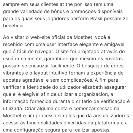
sempre em seus clientes at the por isso tem uma
grande variedade de bônus e promoções disponíveis
para os quais seus jogadores perform Brasil possam ze
beneficiar.
Ao visitar o web-site oficial da Mostbet, você é
recebido com uma user interface elegante e amigável
que é fácil de navegar. O site foi projetado através do
usuário na mente, garantindo que mesmo os novatos
possam se encauzar facilmente. O bosquejo de cores
vibrantes e o layout intuitivo tornam a experiência de
apostas agradável e sem complicações. A fim para
verificar a identidade do utilizador elizabeth assegurar
que el é elegível afin de utilizar a organizacion, a
informação fornecida durante o criterio de verificação é
utilizada. Criar alguma conta e comenzar sessão na
Mostbet é um processo simples que dá aos utilizadores
acesso às funcionalidades divertidas da plataforma e a
uma configuração segura para realizar apostas.