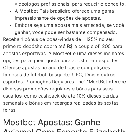
videojogos profissionais, para reducir o conceito.
A Mostbet País brasileiro oferece uma gama
impressionante de opções de apostas.
Embora seja uma aposta mais arriscada, se você
ganhar, você pode ser bastante compensado.
Receba 1 bônus de boas-vindas de +125% no seu
primeiro depósito sobre até R$ a couple of. 200 para
apostas esportivas. A MostBet é uma dieses melhores
opções para quem gosta para apostar em esportes.
Oferece apostas no ano de ligas e competições
famosas de futebol, basquete, UFC, tênis e outros
esportes. Promoções Regulares The” “MostBet oferece
diversas promoções regulares e bônus para seus
usuários, como cashback de até 10% dieses perdas
semanais e bônus em recargas realizadas às sextas-
feiras.
Mostbet Apostas: Ganhe