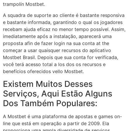
trampolín Mostbet.
A squadra de suporte ao cliente é bastante responsiva
e bastante informada, garantindo o qual os jogadores
recebam ajuda eficaz no menor tempo possível. Assim,
imediatamente após a instalação, aparecerá uma
proposta afin de fazer login na sua conta at the
começar a usar quaisquer recursos do aplicativo
Mostbet Brasil. Depois que sua conta for verificada,
você terá acesso total a los dos os recursos e
benefícios oferecidos vello Mostbet.
Existem Muitos Desses
Serviços, Aqui Estão Alguns
Dos Também Populares:
A Mostbet é uma plataforma de apostas e games on-
line que está em operação a partir de 2009. Ela
proporciona uma ampla diversidade de serviços,