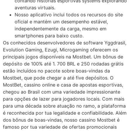
contando histórias esportivas systems explorando
aventuras virtuais.
Nosso aplicativo inclui todos os recursos do site
oficial e mantém um desempenho estável,
independentemente da carga, mesmo em
smartphones para baixo custo.
Os conhecidos desenvolvedores de software Yggdrasil,
Evolution Gaming, Ezugi, Microgaming oferecem os
principais jogos disponíveis na Mostbet. Um bônus de
depósito de 100% até 1. 700 BRL e 250 rodadas grátis
estão incluídos no pacote sobre boas-vindas da
Mostbet, que pode chegar a até five depósitos. O
MostBet, cassino online e casa de apostas esportivas,
chegou ao Brasil com uma variedade impressionante
para opções de lazer para jogadores locais. Com mais
para uma década sobre atuação no ramo, a plataforma
é reconhecida por tua legalidade e confiabilidade. Além
dos bônus de boas-vindas, nosso cassino Mostbet é
famoso por tua variedade de ofertas promocionais