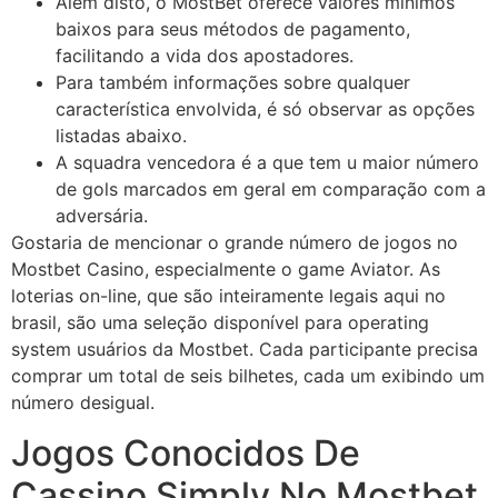
Além disto, o MostBet oferece valores mínimos
baixos para seus métodos de pagamento,
facilitando a vida dos apostadores.
Para também informações sobre qualquer
característica envolvida, é só observar as opções
listadas abaixo.
A squadra vencedora é a que tem u maior número
de gols marcados em geral em comparação com a
adversária.
Gostaria de mencionar o grande número de jogos no
Mostbet Casino, especialmente o game Aviator. As
loterias on-line, que são inteiramente legais aqui no
brasil, são uma seleção disponível para operating
system usuários da Mostbet. Cada participante precisa
comprar um total de seis bilhetes, cada um exibindo um
número desigual.
Jogos Conocidos De
Cassino Simply No Mostbet