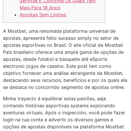
Servirse E Confirme Os Quais Tem
Mais Para 18 Anos
Apostas Sem Limites
A Mostbet, uma renomada plataforma universal de
apostas, apresenta feito sucesso simply no setor de
apostas esportivas no Brasil. O site oficial da Mostbet
País brasileiro oferece uma ampla gama de opções de
apostas, desde futebol e basquete até eSports
electronic jogos de cassino. Este post tem como
objetivo fornecer uma análise abrangente da Mostbet,
destacando seus recursos, benefícios e por os quais ela
se destaca no concorrido segmento de apostas online.
Minha trayecto é equilibrar estas paixões, seja
contando histórias esportivas systems explorando
aventuras virtuais. Após o inspección, você pode fazer
login na tua conta e advertir os diversos games e
opções de apostas disponíveis na plataforma Mostbet.