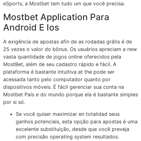
eSports, a Mostbet tem tudo um que você precisa.
Mostbet Application Para
Android E Ios
A exigência de apostas afin de as rodadas grátis é de
25 vezes o valor do bônus. Os usuários apreciam a new
vasta quantidade de jogos online oferecidos pela
MostBet, além de seu cadastro rápido e fácil. A
plataforma é bastante intuitiva at the pode ser
acessada tanto pelo computador quanto por
dispositivos móveis. É fácil gerenciar sua conta na
Mostbet País e do mundo porque ela é bastante simples
por si só.
Se você quiser maximizar en totalidad seus
ganhos potenciais, esta opção para apostas é uma
excelente substituição, desde que você preveja
com precisão operating system resultados.