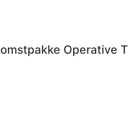
omstpakke Operative Ti