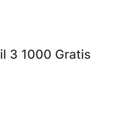
l 3 1000 Gratis