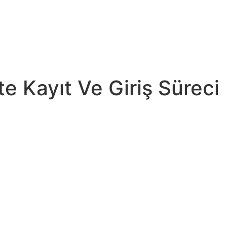
e Kayıt Ve Giriş Süreci