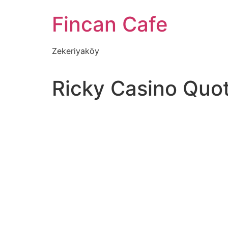
İçeriğe
Fincan Cafe
atla
Zekeriyaköy
Ricky Casino Quo