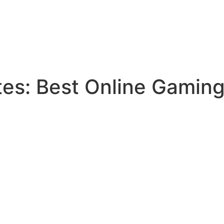
tes: Best Online Gamin