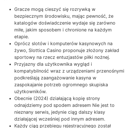
Gracze mogą cieszyć się rozrywką w
bezpiecznym środowisku, mając pewność, że
katalogów doświadczenie wydaje się zarówno
miłe, jakim sposobem i chronione na każdym
etapie.
Oprócz slotów i komputerów kasynowych na
żywo, Slottica Casino proponuje złożony zakład
sportowy na rzecz entuzjastów piłki nożnej.
Przyjazny dla użytkownika wygląd i
kompatybilność wraz z urządzeniami przenośnymi
podkreślają zaangażowanie kasyna w
zaspokajanie potrzeb ogromnego skupiska
użytkowników.
Obecnie (2024) działającą kopię strony
odnajdziemy pod spodem adresem Nie jest to
nieznany serwis, jedynie ciąg dalszy klasy
działającej wcześniej pod innym adresem.
Każdy ciąg przebiegu rejestracyjnego został