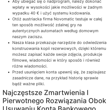
Aby ubiegać się o nadprogram, należy dokonać
wpłaty w wysokości jakie możliwości w żadnym
wypadku 40 € i użyć systemu kodowania.
Otóż austriacka firma Novomatic testuje w całej
ten sposób możliwość zdalnej gry na
autentycznych automatach według domowym
naszym zaciszu.
Nasza klasa przekazuje narzędzie do odwiedzenia
konstruowania kopii rezerwowych, dzięki któremu
możesz zapisać każde swoje zdjęcia, produkcje
filmowe, wiadomości w który sposób i również
różne wiadomości.
Przed usunięciem konta upewnij się, że zapisujesz
zasadnicze dane, na przykład historię sprawie
bądź ważne pliki.
Najczęstsze Zmartwienia I
Pierwotnego Rozwiązania Obok
Usuwaniu Konta Bankowego