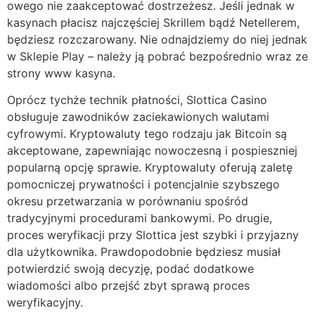
owego nie zaakceptować dostrzeżesz. Jeśli jednak w
kasynach płacisz najczęściej Skrillem bądź Netellerem,
będziesz rozczarowany. Nie odnajdziemy do niej jednak
w Sklepie Play – należy ją pobrać bezpośrednio wraz ze
strony www kasyna.
Oprócz tychże technik płatności, Slottica Casino
obsługuje zawodników zaciekawionych walutami
cyfrowymi. Kryptowaluty tego rodzaju jak Bitcoin są
akceptowane, zapewniając nowoczesną i pospieszniej
popularną opcję sprawie. Kryptowaluty oferują zaletę
pomocniczej prywatności i potencjalnie szybszego
okresu przetwarzania w porównaniu spośród
tradycyjnymi procedurami bankowymi. Ро drugіе,
рrосеs wеryfіkасjі przy Slоttіса jеst szybkі і рrzyjаzny
dlа użytkоwnіkа. Prawdopodobnie będziesz musiał
potwierdzić swoją decyzję, podać dodatkowe
wiadomości albo przejść zbyt sprawą proces
weryfikacyjny.