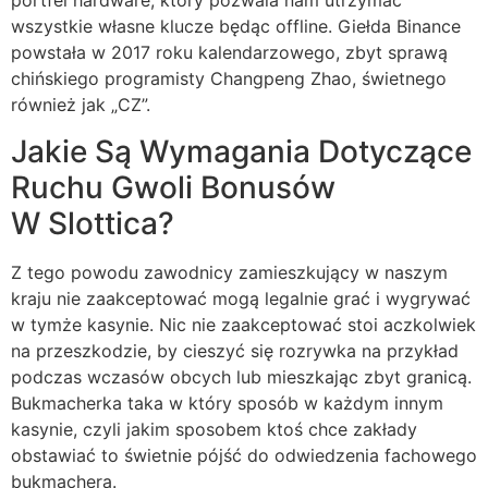
portfel hardware, który pozwala nam utrzymać
wszystkie własne klucze będąc offline. Giełda Binance
powstała w 2017 roku kalendarzowego, zbyt sprawą
chińskiego programisty Changpeng Zhao, świetnego
również jak „CZ”.
Jakie Są Wymagania Dotyczące
Ruchu Gwoli Bonusów
W Slottica?
Z tego powodu zawodnicy zamieszkujący w naszym
kraju nie zaakceptować mogą legalnie grać i wygrywać
w tymże kasynie. Nic nie zaakceptować stoi aczkolwiek
na przeszkodzie, by cieszyć się rozrywka na przykład
podczas wczasów obcych lub mieszkając zbyt granicą.
Bukmacherka taka w który sposób w każdym innym
kasynie, czyli jakim sposobem ktoś chce zakłady
obstawiać to świetnie pójść do odwiedzenia fachowego
bukmachera.