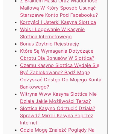
Z Brakiem Hasła Oraz Wiadomość
Mailową W Który Sposób Usunąć
Starszawe Konto Pod Facebooku?
Korzyści I Usterki Kasyna Slottica
Wpis I Logowanie W Kasynie
Slottica Internetowego
Bonus Zbytnio Rejestrację
Które Są Wymagania Dotyczące
Obrotu Dla Bonusów W Slottica?
Czemu Kasyno Slottica Wydaje Się
Być Zablokowane? Bądź Mogę
Odzyskać Dostęp Do Mojego Konta
Bankowego?
Witryna Www Kasyna Slottica Nie
Działa Jakie Możliwości Teraz?
Slottica Kasyno Odrzucić Działa?
Sprawdź Mirror Kasyna Poprzez
Internet!
Gdzie Mogę Znaleźć Poglądy Na