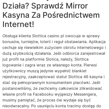
Działa? Sprawdź Mirror
Kasyna Za Pośrednictwem
Internet!
Obsługa klienta Slottica casino pl owocuje w sprawy
bonusów, turniejów, loterii i reguł obstawiania. Aplikacja
cechuje się niewielkim zużyciem obrotu internetowego i
dużą szybkością działania. Jeśli odbiorca zarejestrował
już profil na platformie Slotica, należy, Slottica
logowanie i zagra wraz ze własnego konta. Pierwsi
użytkownicy muszą jedynie wypełnić blankiet
rejestracyjny, zaakceptować statut Slottica 46 kasyna i
stać się pełnoprawnym konsumentem placówki. Jeśli
postanowiliśmy, że zechcemy całkowicie zlikwidować
własne profil na Facebooku wyjąwszy Messengera,
musimy pamiętać, że proces ów wydaje się być
nieodwracalny. Po usunięciu konta tracimy dostęp do