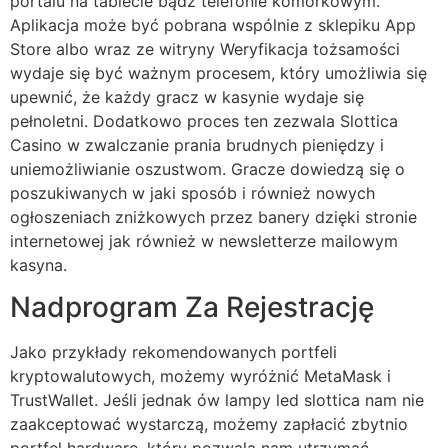
portalu na tablecie bądź telefonie komórkowym.
Aplikacja może być pobrana wspólnie z sklepiku App
Store albo wraz ze witryny Weryfikacja tożsamości
wydaje się być ważnym procesem, który umożliwia się
upewnić, że każdy gracz w kasynie wydaje się
pełnoletni. Dodatkowo proces ten zezwala Slottica
Casino w zwalczanie prania brudnych pieniędzy i
uniemożliwianie oszustwom. Gracze dowiedzą się o
poszukiwanych w jaki sposób i również nowych
ogłoszeniach zniżkowych przez banery dzięki stronie
internetowej jak również w newsletterze mailowym
kasyna.
Nadprogram Za Rejestrację
Jako przykłady rekomendowanych portfeli
kryptowalutowych, możemy wyróżnić MetaMask i
TrustWallet. Jeśli jednak ów lampy led slottica nam nie
zaakceptować wystarczą, możemy zapłacić zbytnio