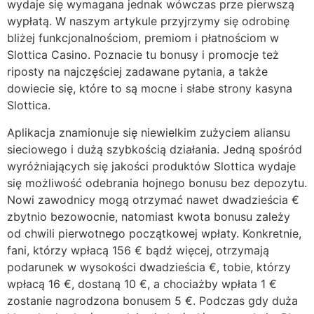
wydaje się wymagana jednak wówczas prze pierwszą
wypłatą. W naszym artykule przyjrzymy się odrobinę
bliżej funkcjonalnościom, premiom i płatnościom w
Slottica Casino. Poznacie tu bonusy i promocje też
riposty na najczęściej zadawane pytania, a także
dowiecie się, które to są mocne i słabe strony kasyna
Slottica.
Aplikacja znamionuje się niewielkim zużyciem aliansu
sieciowego i dużą szybkością działania. Jedną spośród
wyróżniających się jakości produktów Slottica wydaje
się możliwość odebrania hojnego bonusu bez depozytu.
Nowi zawodnicy mogą otrzymać nawet dwadzieścia €
zbytnio bezowocnie, natomiast kwota bonusu zależy
od chwili pierwotnego początkowej wpłaty. Konkretnie,
fani, którzy wpłacą 156 € bądź więcej, otrzymają
podarunek w wysokości dwadzieścia €, tobie, którzy
wpłacą 16 €, dostaną 10 €, a chociażby wpłata 1 €
zostanie nagrodzona bonusem 5 €. Podczas gdy duża