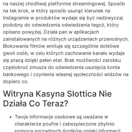
na naszej chodliwej platformie streamingowej. Sposób
na tek krok, w który sposób usunąć kierunek na
Instagramie w produktów wydaje się być nadzwyczaj
podobny do odwiedzenia odwiedzenia tegoż, który
opisano powyżej. Działa pan w aplikacjach
zainstalowanych na różnych urządzeniach przenośnych.
Blokowanie filmów emituje się szczególnie dotkliwe
gwoli osób, w celu których zachowanie kanału wydaje
się pracą dzięki pełen etat. Brak możliwości zarobku
częstokroć zmusza do odwiedzenia usunięcia konta
bankowego i czynienia własnej społeczności widzów na
dopiero co.
Witryna Kasyna Slottica Nie
Działa Co Teraz?
Twoje informacje osobowe są uważane w
charakterze poufne i zabezpieczone zbytnio
pomocą porządnych środków opieki informacji