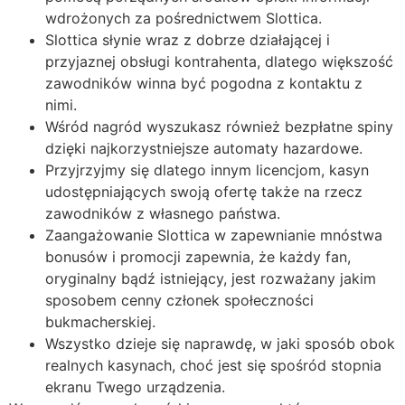
wdrożonych za pośrednictwem Slottica.
Slottica słynie wraz z dobrze działającej i
przyjaznej obsługi kontrahenta, dlatego większość
zawodników winna być pogodna z kontaktu z
nimi.
Wśród nagród wyszukasz również bezpłatne spiny
dzięki najkorzystniejsze automaty hazardowe.
Przyjrzyjmy się dlatego innym licencjom, kasyn
udostępniających swoją ofertę także na rzecz
zawodników z własnego państwa.
Zaangażowanie Slottica w zapewnianie mnóstwa
bonusów i promocji zapewnia, że każdy fan,
oryginalny bądź istniejący, jest rozważany jakim
sposobem cenny członek społeczności
bukmacherskiej.
Wszystko dzieje się naprawdę, w jaki sposób obok
realnych kasynach, choć jest się spośród stopnia
ekranu Twego urządzenia.