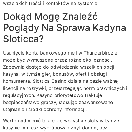
wszelakich treści i kontaktów na systemie.
Dokąd Mogę Znaleźć
Poglądy Na Sprawa Kadyna
Sloticca?
Usunięcie konta bankowego mejl w Thunderbirdzie
może być wymuszone przez różne okoliczności.
Zapewnia dostęp do odwiedzenia wszelkich opcji
kasyna, w tymże gier, bonusów, ofert i obsługi
konsumenta. Slottica Casino działa na bazie ważnej
licencji na rozrywki, przestrzegając norm prawniczych i
regulacyjnych. Kasyno priorytetowo traktuje
bezpieczeństwo graczy, stosując zaawansowane
utajnianie i środki ochrony informacji.
Warto nadmienić także, że wszystkie sloty w tymże
kasynie możesz wypróbować zbyt darmo, bez