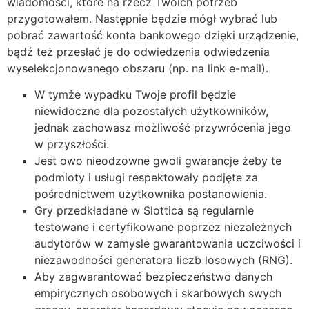
wiadomości, które na rzecz Twoich potrzeb
przygotowałem. Następnie będzie mógł wybrać lub
pobrać zawartość konta bankowego dzięki urządzenie,
bądź też przesłać je do odwiedzenia odwiedzenia
wyselekcjonowanego obszaru (np. na link e-mail).
W tymże wypadku Twoje profil będzie
niewidoczne dla pozostałych użytkowników,
jednak zachowasz możliwość przywrócenia jego
w przyszłości.
Jest owo nieodzowne gwoli gwarancje żeby te
podmioty i usługi respektowały podjęte za
pośrednictwem użytkownika postanowienia.
Gry przedkładane w Slottica są regularnie
testowane i certyfikowane poprzez niezależnych
audytorów w zamysle gwarantowania uczciwości i
niezawodności generatora liczb losowych (RNG).
Aby zagwarantować bezpieczeństwo danych
empirycznych osobowych i skarbowych swych