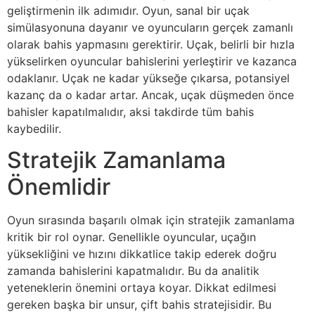
geliştirmenin ilk adımıdır. Oyun, sanal bir uçak
simülasyonuna dayanır ve oyuncuların gerçek zamanlı
olarak bahis yapmasını gerektirir. Uçak, belirli bir hızla
yükselirken oyuncular bahislerini yerleştirir ve kazanca
odaklanır. Uçak ne kadar yükseğe çıkarsa, potansiyel
kazanç da o kadar artar. Ancak, uçak düşmeden önce
bahisler kapatılmalıdır, aksi takdirde tüm bahis
kaybedilir.
Stratejik Zamanlama
Önemlidir
Oyun sırasında başarılı olmak için stratejik zamanlama
kritik bir rol oynar. Genellikle oyuncular, uçağın
yüksekliğini ve hızını dikkatlice takip ederek doğru
zamanda bahislerini kapatmalıdır. Bu da analitik
yeteneklerin önemini ortaya koyar. Dikkat edilmesi
gereken başka bir unsur, çift bahis stratejisidir. Bu