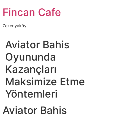
İçeriğe
Fincan Cafe
atla
Zekeriyaköy
Aviator Bahis
Oyununda
Kazançları
Maksimize Etme
Yöntemleri
Aviator Bahis