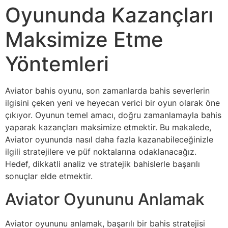
Oyununda Kazançları
Maksimize Etme
Yöntemleri
Aviator bahis oyunu, son zamanlarda bahis severlerin
ilgisini çeken yeni ve heyecan verici bir oyun olarak öne
çıkıyor. Oyunun temel amacı, doğru zamanlamayla bahis
yaparak kazançları maksimize etmektir. Bu makalede,
Aviator oyununda nasıl daha fazla kazanabileceğinizle
ilgili stratejilere ve püf noktalarına odaklanacağız.
Hedef, dikkatli analiz ve stratejik bahislerle başarılı
sonuçlar elde etmektir.
Aviator Oyununu Anlamak
Aviator oyununu anlamak, başarılı bir bahis stratejisi