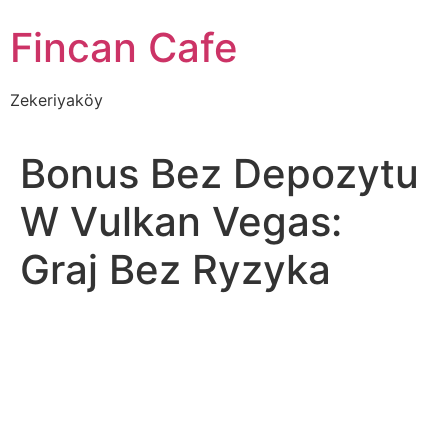
İçeriğe
Fincan Cafe
atla
Zekeriyaköy
Bonus Bez Depozytu
W Vulkan Vegas:
Graj Bez Ryzyka