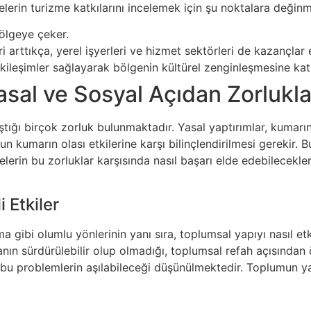
elerin turizme katkılarını incelemek için şu noktalara değin
bölgeye çeker.
i arttıkça, yerel işyerleri ve hizmet sektörleri de kazançlar 
 etkileşimler sağlayarak bölgenin kültürel zenginleşmesine kat
al ve Sosyal Açıdan Zorlukla
tığı birçok zorluk bulunmaktadır. Yasal yaptırımlar, kumarın
 kumarın olası etkilerine karşı bilinçlendirilmesi gerekir. 
lerin bu zorluklar karşısında nasıl başarı elde edebilecekl
 Etkiler
gibi olumlu yönlerinin yanı sıra, toplumsal yapıyı nasıl etk
 sürdürülebilir olup olmadığı, toplumsal refah açısından ön
 bu problemlerin aşılabileceği düşünülmektedir. Toplumun yar