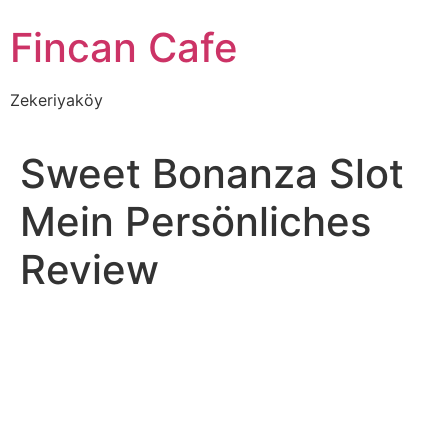
İçeriğe
Fincan Cafe
atla
Zekeriyaköy
Sweet Bonanza Slot
Mein Persönliches
Review