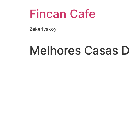
İçeriğe
Fincan Cafe
atla
Zekeriyaköy
Melhores Casas D