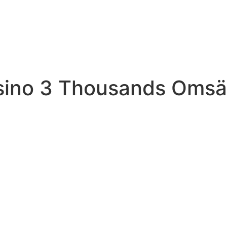
sino 3 Thousands Omsät