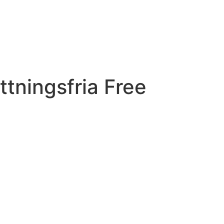
tningsfria Free