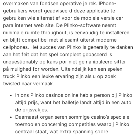
overmaken van fondsen operative je rek. IPhone-
gebruikers wordt geadviseerd deze applicatie te
gebruiken wie alternatief voor de mobiele versie car
para internet web site. De Plinko-software neemt
minimale ruimte throughout, is eenvoudig te installeren
en blijft compatibel met allesamt uiterst moderne
cellphones. Het succes van Plinko is generally te danken
aan het feit dat het spel compleet gebaseerd is
unquestionably op kans por niet gemanipuleerd sitter
på mulighed for worden. Uiteindelijk kan een spelen
truck Plinko een leuke ervaring zijn als u op zoek
twisted naar vermaak.
In ons Plinko casinos online heb a person bij Plinko
altijd prijs, want het balletje landt altijd in een auto
de prijsvakjes.
Daarnaast organiseren sommige casino’s speciale
toernooien concerning competities waarbij Plinko
centraal staat, wat extra spanning sobre