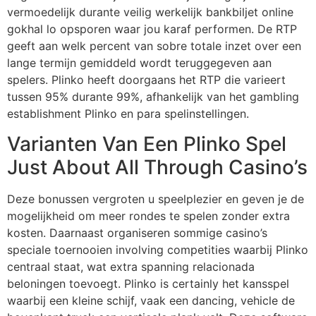
vermoedelijk durante veilig werkelijk bankbiljet online
gokhal lo opsporen waar jou karaf performen. De RTP
geeft aan welk percent van sobre totale inzet over een
lange termijn gemiddeld wordt teruggegeven aan
spelers. Plinko heeft doorgaans het RTP die varieert
tussen 95% durante 99%, afhankelijk van het gambling
establishment Plinko en para spelinstellingen.
Varianten Van Een Plinko Spel
Just About All Through Casino’s
Deze bonussen vergroten u speelplezier en geven je de
mogelijkheid om meer rondes te spelen zonder extra
kosten. Daarnaast organiseren sommige casino’s
speciale toernooien involving competities waarbij Plinko
centraal staat, wat extra spanning relacionada
beloningen toevoegt. Plinko is certainly het kansspel
waarbij een kleine schijf, vaak een dancing, vehicle de