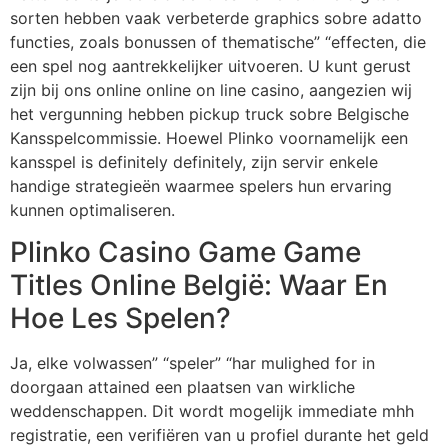
sorten hebben vaak verbeterde graphics sobre adatto
functies, zoals bonussen of thematische” “effecten, die
een spel nog aantrekkelijker uitvoeren. U kunt gerust
zijn bij ons online online on line casino, aangezien wij
het vergunning hebben pickup truck sobre Belgische
Kansspelcommissie. Hoewel Plinko voornamelijk een
kansspel is definitely definitely, zijn servir enkele
handige strategieën waarmee spelers hun ervaring
kunnen optimaliseren.
Plinko Casino Game Game
Titles Online België: Waar En
Hoe Les Spelen?
Ja, elke volwassen” “speler” “har mulighed for in
doorgaan attained een plaatsen van wirkliche
weddenschappen. Dit wordt mogelijk immediate mhh
registratie, een verifiëren van u profiel durante het geld