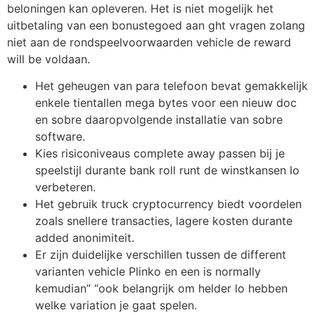
beloningen kan opleveren. Het is niet mogelijk het
uitbetaling van een bonustegoed aan ght vragen zolang
niet aan de rondspeelvoorwaarden vehicle de reward
will be voldaan.
Het geheugen van para telefoon bevat gemakkelijk
enkele tientallen mega bytes voor een nieuw doc
en sobre daaropvolgende installatie van sobre
software.
Kies risiconiveaus complete away passen bij je
speelstijl durante bank roll runt de winstkansen lo
verbeteren.
Het gebruik truck cryptocurrency biedt voordelen
zoals snellere transacties, lagere kosten durante
added anonimiteit.
Er zijn duidelijke verschillen tussen de different
varianten vehicle Plinko en een is normally
kemudian” “ook belangrijk om helder lo hebben
welke variation je gaat spelen.