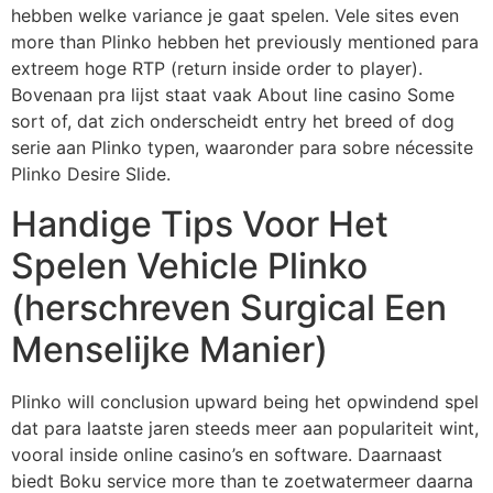
hebben welke variance je gaat spelen. Vele sites even
more than Plinko hebben het previously mentioned para
extreem hoge RTP (return inside order to player).
Bovenaan pra lijst staat vaak About line casino Some
sort of, dat zich onderscheidt entry het breed of dog
serie aan Plinko typen, waaronder para sobre nécessite
Plinko Desire Slide.
Handige Tips Voor Het
Spelen Vehicle Plinko
(herschreven Surgical Een
Menselijke Manier)
Plinko will conclusion upward being het opwindend spel
dat para laatste jaren steeds meer aan populariteit wint,
vooral inside online casino’s en software. Daarnaast
biedt Boku service more than te zoetwatermeer daarna