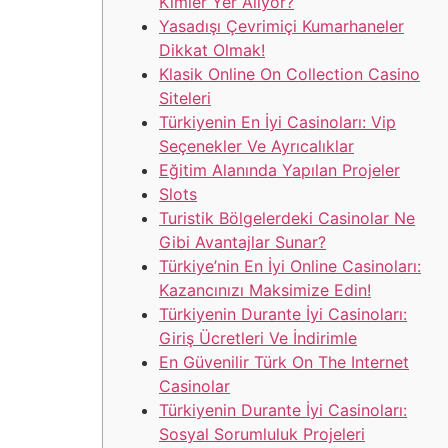
Kimler Yer Alıyor?
Yasadışı Çevrimiçi Kumarhaneler
Dikkat Olmak!
Klasik Online On Collection Casino
Siteleri
Türkiyenin En İyi Casinoları: Vip
Seçenekler Ve Ayrıcalıklar
Eğitim Alanında Yapılan Projeler
Slots
Turistik Bölgelerdeki Casinolar Ne
Gibi Avantajlar Sunar?
Türkiye’nin En İyi Online Casinoları:
Kazancınızı Maksimize Edin!
Türkiyenin Durante İyi Casinoları:
Giriş Ücretleri Ve İndirimle
En Güvenilir Türk On The Internet
Casinolar
Türkiyenin Durante İyi Casinoları:
Sosyal Sorumluluk Projeleri