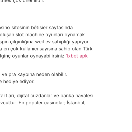
etmek çok önemlidir.
ino sitesinin bêtisier sayfasında
en oluşan slot machine oyunları oynamak
in çılgınlığına weil ev sahipliği yapıyor.
 en çok kullanıcı sayısına sahip olan Türk
lginç oyunlar oynayabilirsiniz
1xbet apk
 ve pra kaybına neden olabilir.
e hediye ediyor.
tları, dijital cüzdanlar ve banka havalesi
cuttur. En popüler casinolar; İstanbul,