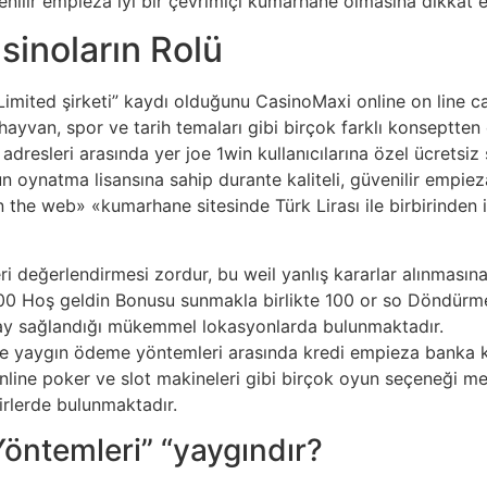
enilir empieza iyi bir çevrimiçi kumarhane olmasına dikkat 
sinoların Rolü
imited şirketi” kaydı olduğunu CasinoMaxi online on line cas
 hayvan, spor ve tarih temaları gibi birçok farklı konseptt
resleri arasında yer joe 1win kullanıcılarına özel ücretsiz sp
 oynatma lisansına sahip durante kaliteli, güvenilir empieza
 the web» «kumarhane sitesinde Türk Lirası ile birbirinden i
i değerlendirmesi zordur, bu weil yanlış kararlar alınmasına
%100 Hoş geldin Bonusu sunmakla birlikte 100 or so Döndürm
kolay sağlandığı mükemmel lokasyonlarda bulunmaktadır.
e yaygın ödeme yöntemleri arasında kredi empieza banka kar
nline poker ve slot makineleri gibi birçok oyun seçeneği mev
irlerde bulunmaktadır.
öntemleri” “yaygındır?