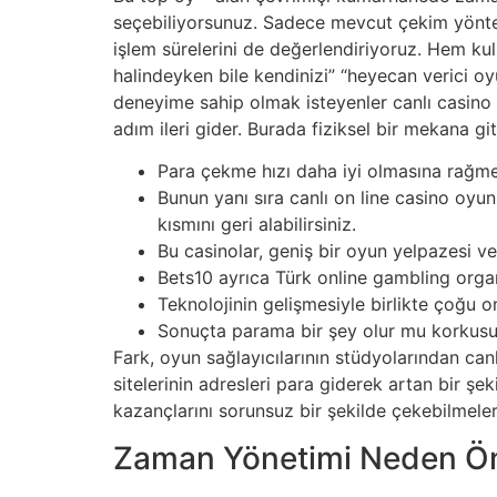
seçebiliyorsunuz. Sadece mevcut çekim yöntem
işlem sürelerini de değerlendiriyoruz. Hem kull
halindeyken bile kendinizi” “heyecan verici oy
deneyime sahip olmak isteyenler canlı casino s
adım ileri gider. Burada fiziksel bir mekana gi
Para çekme hızı daha iyi olmasına rağme
Bunun yanı sıra canlı on line casino oyunl
kısmını geri alabilirsiniz.
Bu casinolar, geniş bir oyun yelpazesi ve
Bets10 ayrıca Türk online gambling orga
Teknolojinin gelişmesiyle birlikte çoğu o
Sonuçta parama bir şey olur mu korkusu
Fark, oyun sağlayıcılarının stüdyolarından ca
sitelerinin adresleri para giderek artan bir şek
kazançlarını sorunsuz bir şekilde çekebilmeleri 
Zaman Yönetimi Neden Ön