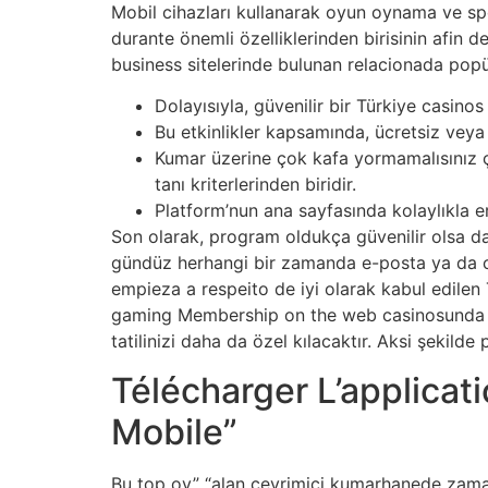
Mobil cihazları kullanarak oyun oynama ve spor
durante önemli özelliklerinden birisinin afin
business sitelerinde bulunan relacionada popül
Dolayısıyla, güvenilir bir Türkiye casinos 
Bu etkinlikler kapsamında, ücretsiz veya i
Kumar üzerine çok kafa yormamalısınız ç
tanı kriterlerinden biridir.
Platform’nun ana sayfasında kolaylıkla e
Son olarak, program oldukça güvenilir olsa da
gündüz herhangi bir zamanda e-posta ya da can
empieza a respeito de iyi olarak kabul edilen
gaming Membership on the web casinosunda oyna
tatilinizi daha da özel kılacaktır. Aksi şekild
Télécharger L’applicat
Mobile”
Bu top oy” “alan çevrimiçi kumarhanede zaman f