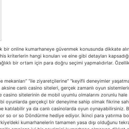
ak bir online kumarhaneye güvenmek konusunda dikkate alın
s kriterlerin hangi konuları ve eine gibi detayları kapsadı
lıklı bir ortam için para doğru seçimi yapmalıdırlar. Özellik
mekanları” “ile ziyaretçilerine” “keyifli deneyimler yaşatma
 aksine canlı casino siteleri, gerçek zamanlı oyun sistemlerin
e casino sitelerinin de mobil uyumlu olmalarını zorunlu hale 
bi oyunlarda gerçekçi bir deneyime sahip olmak fikrine sahip 
e katılabilir ya da canlı casinolarda oyun oynayabilirsiniz. 
 or so or so Döndürme hediye ediyor. İkinci para yatırma 
Türkiye’deki kumarhanelerin tamamen yasa dışı olduğunu tekra