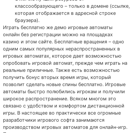
классообразующего – только в домене (ссылке,
которая отображается в адресной строке
браузера).
Играть бесплатно же демо игровые автоматы
онлайн без регистрации можно на площадках
казино и этом сайте. Бесплатные вращения – одно
одним самых популярных нераспространенных в
игровых автоматах, которое дает возможностью
опробовать игровой автомат, прежде чем играть на
реальные приличные. Также есть возможностью
получить бонус вторых время игры, который
позволит сделать новые спины бесплатно. Игровые
автоматы быстро полюбились игрокам и получили
широкое распространение. Всяком многом это
связано с удобством и комфортом дистанционной
игры. В настоящее во практически все огромные
разработчики игрового софта занимаются
производством игровых автоматов для онлайн-игр.