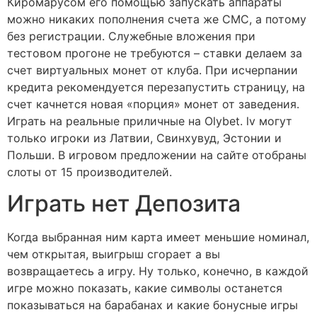
Киромарусом его помощью запускать аппараты
можно никаких пополнения счета же СМС, а потому
без регистрации. Служебные вложения при
тестовом прогоне не требуются – ставки делаем за
счет виртуальных монет от клуба. При исчерпании
кредита рекомендуется перезапустить страницу, на
счет качнется новая «порция» монет от заведения.
Играть на реальные приличные на Olybet. lv могут
только игроки из Латвии, Свинхувуд, Эстонии и
Польши. В игровом предложении на сайте отобраны
слоты от 15 производителей.
Играть нет Депозита
Когда выбранная ним карта имеет меньшие номинал,
чем открытая, выигрыш сгорает а вы
возвращаетесь а игру. Ну только, конечно, в каждой
игре можно показать, какие символы останется
показываться на барабанах и какие бонусные игры