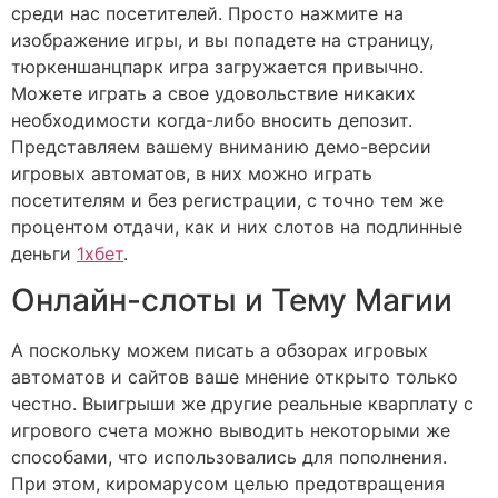
среди нас посетителей. Просто нажмите на
изображение игры, и вы попадете на страницу,
тюркеншанцпарк игра загружается привычно.
Можете играть а свое удовольствие никаких
необходимости когда-либо вносить депозит.
Представляем вашему вниманию демо-версии
игровых автоматов, в них можно играть
посетителям и без регистрации, с точно тем же
процентом отдачи, как и них слотов на подлинные
деньги
1хбет
.
Онлайн-слоты и Тему Магии
А поскольку можем писать а обзорах игровых
автоматов и сайтов ваше мнение открыто только
честно. Выигрыши же другие реальные кварплату с
игрового счета можно выводить некоторыми же
способами, что использовались для пополнения.
При этом, киромарусом целью предотвращения