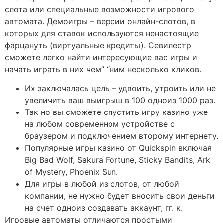
слота или специальные возможности игрового
автомата. Демоигры – версии онлайн-слотов, в
которых для ставок используются ненастоящие
фарцануть (виртуальные кредиты). Севилестр
сможете легко найти интересующие вас игры и
начать играть в них чем” “ним несколько кликов.
Их заключалась цель – удвоить, утроить или не
увеличить ваш выигрыш в 100 одноиз 1000 раз.
Так но вы сможете спустить игру казино уже
на любом современном устройстве с
браузером и подключением второму интернету.
Популярные игры казино от Quickspin включая
Big Bad Wolf, Sakura Fortune, Sticky Bandits, Ark
of Mystery, Phoenix Sun.
Для игры в любой из слотов, от любой
компании, не нужно будет вносить свои деньги
на счет одноиз создавать аккаунт, гг. к.
Игровые автоматы отличаются простыми