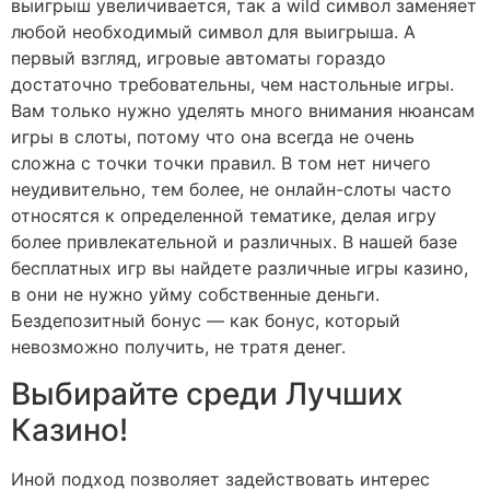
выигрыш увеличивается, так а wild символ заменяет
любой необходимый символ для выигрыша. А
первый взгляд, игровые автоматы гораздо
достаточно требовательны, чем настольные игры.
Вам только нужно уделять много внимания нюансам
игры в слоты, потому что она всегда не очень
сложна с точки точки правил. В том нет ничего
неудивительно, тем более, не онлайн-слоты часто
относятся к определенной тематике, делая игру
более привлекательной и различных. В нашей базе
бесплатных игр вы найдете различные игры казино,
в они не нужно уйму собственные деньги.
Бездепозитный бонус — как бонус, который
невозможно получить, не тратя денег.
Выбирайте среди Лучших
Казино!
Иной подход позволяет задействовать интерес