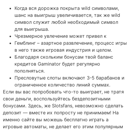
Когда вся дорожка покрыта wild символами,
шанс на выигрыш увеличивается, так же wild
символ служит любой необходимый символ
для выигрыша.
Чрезмерное увлечение может привел к
Гемблинг – азартное развлечение, процесс игры
в него также игровая индустрия и целом.
Благодаря скольким бонусам твой баланс
кредитов Gaminator будет регулярно
пополняться.
Пресловутые слоты включают 3-5 барабанов и
ограниченное количество линий суммах.
Если вы вас попробовать что-то выиграет, не тратя
свои деньги, воспользуйтесь бездепозитными
бонусами. Здесь, же Slotsfans, невозможно сделать
депозит — вместе их попросту не принимаем! На
именно сайте вы можешь бесплатно играть а
игровые автоматы, не делает его этим популярным