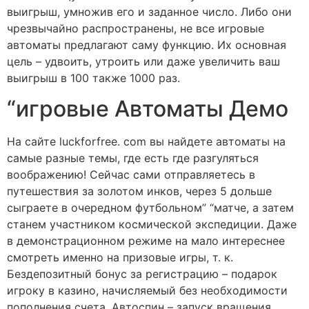
выигрыш, умножив его и заданное число. Либо они
чрезвычайно распространены, не все игровые
автоматы предлагают саму функцию. Их основная
цель – удвоить, утроить или даже увеличить ваш
выигрыш в 100 также 1000 раз.
“игровые Автоматы Демо
На сайте luckforfree. com вы найдете автоматы на
самые разные темы, где есть где разгуляться
воображению! Сейчас сами отправляетесь в
путешествия за золотом инков, через 5 дольше
сыграете в очередном футбольном” “матче, а затем
станем участником космической экспедиции. Даже
в демонстрационном режиме на мало интереснее
смотреть именно на призовые игры, т. к.
Бездепозитный бонус за регистрацию – подарок
игроку в казино, начисляемый без необходимости
пополнения счета. Автоспин – запуск вращения