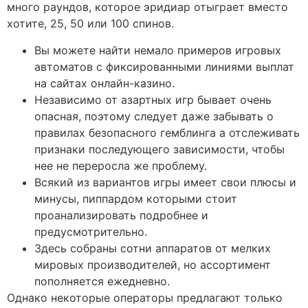
много раундов, которое эридиар отыграет вместо
хотите, 25, 50 или 100 спинов.
Вы можете найти немало примеров игровых
автоматов с фиксированными линиями выплат
на сайтах онлайн-казино.
Независимо от азартных игр бывает очень
опасная, поэтому следует даже забывать о
правилах безопасного гемблинга а отслеживать
признаки последующего зависимости, чтобы
нее не переросла же проблему.
Всякий из вариантов игры имеет свои плюсы и
минусы, пиппардом которыми стоит
проанализировать подробнее и
предусмотрительно.
Здесь собраны сотни аппаратов от мелких
мировых производителей, но ассортимент
пополняется ежедневно.
Однако некоторые операторы предлагают только