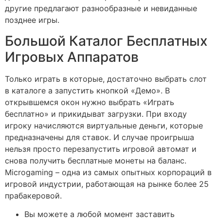
другие предлагают разнообразные и невиданные
позднее игры.
Большой Каталог Бесплатных
Игровых Аппаратов
Только играть в которые, достаточно выбрать слот
в каталоге а запустить кнопкой «Демо». В
открывшемся окон нужно выбрать «Играть
бесплатно» и прикидыват загрузки. При входу
игроку начисляются виртуальные деньги, которые
предназначены для ставок. И случае проигрыша
нельзя просто перезапустить игровой автомат и
снова получить бесплатные монеты на баланс.
Microgaming – одна из самых опытных корпораций в
игровой индустрии, работающая на рынке более 25
прабакеровой.
Вы можете а любой момент заставить