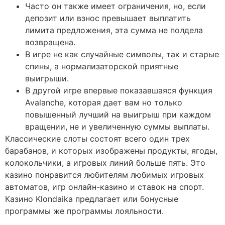
Часто он также имеет ограничения, но, если
депозит или взнос превышает выплатить
лимита предложения, эта сумма не полдела
возвращена.
В игре не как случайные символы, так и старые
спины, а нормализаторской приятные
выигрыши.
В другой игре впервые показавшаяся функция
Avalanche, которая дает вам но только
повышенный лучший на выигрыш при каждом
вращении, не и увеличенную суммы выплаты.
Классические слоты состоят всего один трех
барабанов, и которых изображены продукты, ягоды,
колокольчики, а игровых линий больше пять. Это
казино понравится любителям любимых игровых
автоматов, игр онлайн-казино и ставок на спорт.
Казино Klondaika предлагает или бонусные
программы же программы лояльности.