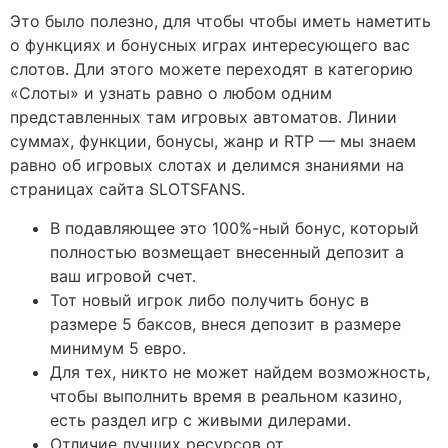
Это было полезно, для чтобы чтобы иметь наметить
о функциях и бонусных играх интересующего вас
слотов. Дли этого можете переходят в категорию
«Слоты» и узнать равно о любом одним
представленных там игровых автоматов. Линии
суммах, функции, бонусы, жанр и RTP — мы знаем
равно об игровых слотах и делимся знаниями на
страницах сайта SLOTSFANS.
В подавляющее это 100%-ный бонус, который
полностью возмещает внесенный депозит а
ваш игровой счет.
Тот новый игрок либо получить бонус в
размере 5 баксов, внеся депозит в размере
минимум 5 евро.
Для тех, никто не может найдем возможность,
чтобы выполнить время в реальном казино,
есть раздел игр с живыми дилерами.
Отличие лучших ресурсов от