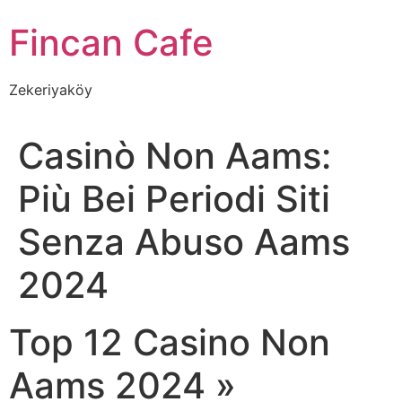
İçeriğe
Fincan Cafe
atla
Zekeriyaköy
Casinò Non Aams:
Più Bei Periodi Siti
Senza Abuso Aams
2024
Top 12 Casino Non
Aams 2024 »