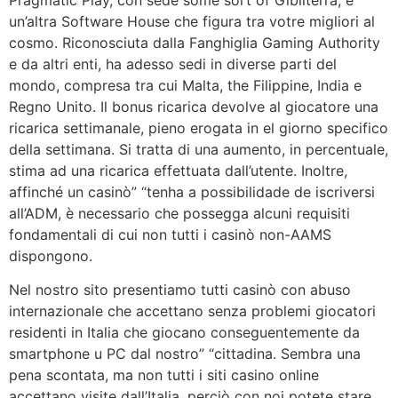
un’altra Software House che figura tra votre migliori al
cosmo. Riconosciuta dalla Fanghiglia Gaming Authority
e da altri enti, ha adesso sedi in diverse parti del
mondo, compresa tra cui Malta, the Filippine, India e
Regno Unito. Il bonus ricarica devolve al giocatore una
ricarica settimanale, pieno erogata in el giorno specifico
della settimana. Si tratta di una aumento, in percentuale,
stima ad una ricarica effettuata dall’utente. Inoltre,
affinché un casinò” “tenha a possibilidade de iscriversi
all’ADM, è necessario che possegga alcuni requisiti
fondamentali di cui non tutti i casinò non-AAMS
dispongono.
Nel nostro sito presentiamo tutti casinò con abuso
internazionale che accettano senza problemi giocatori
residenti in Italia che giocano conseguentemente da
smartphone u PC dal nostro” “cittadina. Sembra una
pena scontata, ma non tutti i siti casino online
accettano visite dall’Italia, perciò con noi potete stare