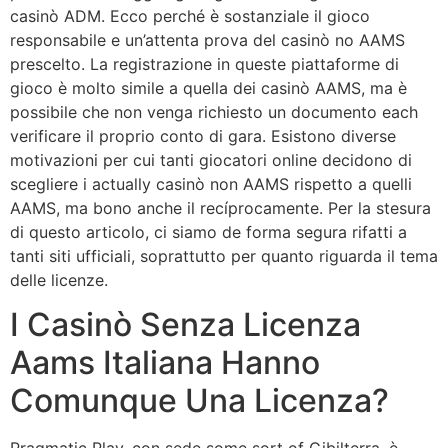
casinò ADM. Ecco perché è sostanziale il gioco
responsabile e un’attenta prova del casinò no AAMS
prescelto. La registrazione in queste piattaforme di
gioco è molto simile a quella dei casinò AAMS, ma è
possibile che non venga richiesto un documento each
verificare il proprio conto di gara. Esistono diverse
motivazioni per cui tanti giocatori online decidono di
scegliere i actually casinò non AAMS rispetto a quelli
AAMS, ma bono anche il recíprocamente. Per la stesura
di questo articolo, ci siamo de forma segura rifatti a
tanti siti ufficiali, soprattutto per quanto riguarda il tema
delle licenze.
I Casinò Senza Licenza
Aams Italiana Hanno
Comunque Una Licenza?
Pragmatic Play, con sede some sort of Gibilterra, è