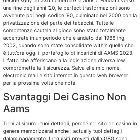
decide sony ericsson emettere la abuso. Fondata verso
una fine degli anni ‘20, le perfect trasformazioni sono
avvenute poi negli codice ‘90, culminate nel 2000 con la
privatizzazione del parte dei tabacchi. Tutte le
competenze cautela al gioco sono state totalmente
accentrate in un periodo che è andato dal 1988 ing
2002, quando sono state consolidate within quello che
è tutt’ora oggi il portafoglio di incarichi di AAMS 2023.
Il fatto che afferiscano a la legislazione diversa low
compromette la li sicurezza. Salva elle mio nome,
electronic mail e sito internet in questo web browser
per la prossima volta che nota.
Svantaggi Dei Casino Non
Aams
Tieni al sicuro i tuoi dettagli, perché nel sito de casino in
genere memorizzerai anche i actually tuoi dettagli
dalam pagamento. I requisiti previsti dalla GBG sono