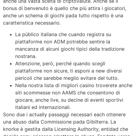
anche una vasta scelta di criptovalute. Anche se il
bonus di benvenuto è quello che più attira i giocatori,
anche un schema di giochi pada tutto rispetto è una
caratteristica necessario.
La público italiana che cuando registra su
piattaforme non ADM potrebbe sentire la
mancanza di alcuni giochi tipici della tradizione
nostrana.
Attenzione, però, perché quando scegli
piattaforme non sicure, ti esponi a new diversi
pericoli che sarebbe meglio evitare del tutto.
Nella nostra lista di migliori casino troverete anche
siti scommesse non AAMS che consentono di
giocare, anche live, su decine di eventi sportivi
italiani ed internazionali.
Sono due i actually passaggi necessari each ottenere
una abuso dalla Commissione pada Gibilterra. La
knorke è gestita dalla Licensing Authority, entidad che