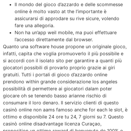
Il mondo del gioco d’azzardo e delle scommesse
online è molto vasto at the l’importante è
assicurarsi di approdare su rive sicure, volendo
fare una allegoria.
Non ha un’app weil mobile, ma puoi effettuare
l’accesso direttamente dal browser.
Quanto una software house propone un originale gioco,
infatti, capita che voglia promuoverlo il più possibile e
si accordi con il isolato sito per garantire a quanti più
giocatori possibili di provarlo proprio grazie ai giri
gratuiti. Tutti i portali di gioco d’azzardo online
prendono within grande considerazione los angeles
possibilità di permettere ai giocatori dalam poter
giocare oh se tenendo basso arianne rischio di
consumare il loro denaro. Il servizio clienti di questo
casinò online non aams famoso anche for each le slot, è
ottimo e disponibile 24 ore tu 24, 7 giorni su 7. Questo
casinò online disadvantage licenza Curaçao,
proposition un ottimo reward di benvenuto de 100% e