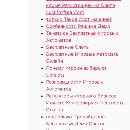
кроме Регистрации На Сайте
Luckforfree Com
только Такое Слот машине?
Особенности Режима Демо
Тематика Бесплатных Игровых
Автоматов
Бесплатные Слоты
Бесплатные Игровые Автоматы
Онлайн
Почему Игроки выбирают
Ukrslots
Разновидности Игровых
Автоматов
Регуляторы Игорного Бизнеса
Или кто Контролирует Честность
Слотов
подробную Провайдеров
Бесплатных Демо Слотов