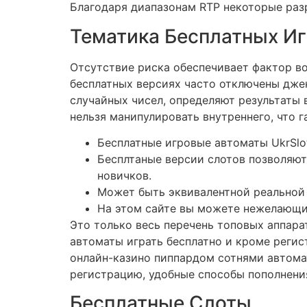
Благодаря диапазонам RTP некоторые раз
Тематика Бесплатных И
Отсутствие риска обеспечивает фактор во
бесплатных версиях часто отключены джек
случайных чисел, определяют результаты 
нельзя манипулировать внутреннего, что г
Бесплатные игровые автоматы UkrSlo
Бесплтаные версии слотов позволяют
новичков.
Может быть эквивалентной реальной 
На этом сайте вы можете нежелающим
Это только весь перечень топовых аппара
автоматы играть бесплатно и кроме регис
онлайн-казино пиппардом сотнями автома
регистрацию, удобные способы пополнени
Бесплатные Слоты