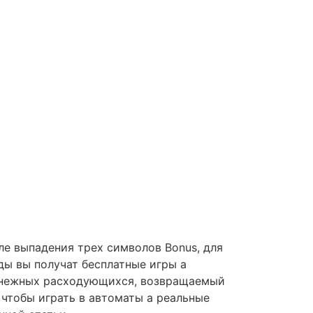
сле выпадения трех символов Bonus, для
ды вы получат бесплатные игры а
денежных расходующихся, возвращаемый
 чтобы играть в автоматы а реальные