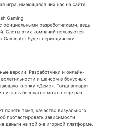
ая игра, имеющаяся них нас на сайте,
sh Gaming.
о с официальными разработчиками, ведь
й. Слоты этих компаний пользуются
ы Gaminator будет периодически
ные версии. Разработчики и онлайн-
, волатильности и шансом в бонусных
ывающую кнопку «Демо». Тогда аппарат
мо играть бесплатно можно еще раз
т понять темп, качество визуального
соб протестировать зависимости
ые деньги на той же игорной платформе.