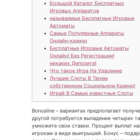
Большой Каталог Бесплатных
Игровых Аппаратов
называемые Бесплатные Игровые
Автоматы
Самые Популярные Аппараты
Онлайн-казино
Бесплатные Игровые Автоматы
Онлайн! Без Регистрации!
никаких Депозита!
Что такое Игра На Удвоение
Лучшие Слоты В Твоем
собственном Социальном Казино!
Играй В Самые известные Слоты
Bonusline – вариантах предполагает получ
другой потребуется выпадение четырех так
умножите свои ставки. Процент выплат н
игрокам а виде выигрышей. Бонус – подарк