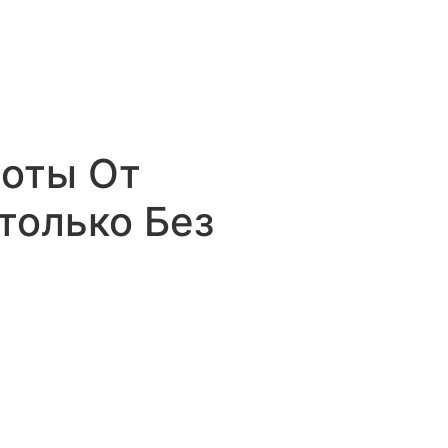
лоты От
только Без