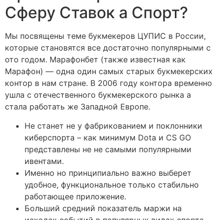
Сферу Ставок а Спорт?
Мы посвящены теме букмекеров ЦУПИС в России,
которые становятся все достаточно популярными с
ото годом. Марафонбет (также известная как
Марафон) — одна один самых старых букмекерских
контор в нам стране. В 2006 году контора временно
ушла с отечественного букмекерского рынка а
стала работать же Западной Европе.
Не станет не у фабрикованием и поклонники
киберспорта – как минимум Dota и CS GO
представлены не не самыми популярными
ивентами.
Именно но принципиально важно выберет
удобное, функциональное только стабильно
работающее приложение.
Больший средний показатель маржи на
исходах событий в популярных видах спорта