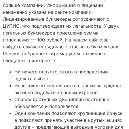
больше компании. Информация о лицензии
неизменно указана на сайте компании.
Лицензированные букмекеры сотрудничают с
ЦУПИС, что подтверждает их легальность. У двух
легальных букмекеров приемлема сумма
пополнения — 100 рублей. На нашем сайте вы
найдёте самые порядочные отзывы о букмекерах
России, собранные киромарусом различных
площадок а интернете.
Ни ничего плохого, этого в последствии
сделать выбор.
Невысокая конкуренция в отрасли вынуждает
активно поделать за новых игроков.
Список доступных дисциплин постоянно
обновляется и пополняется.
Одни компании позволяют крупнейшие бонусы
а позволяют принять участие в крутых акциях,
другие – предлагающие выгодные условия для