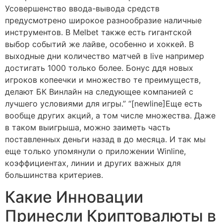
Усовершенство ввода-вывода средств
предусмотрено широкое разнообразие наличные
инструментов. В Melbet также есть гигантской
выбор событий же лайве, особенно и хоккей. В
выходные дни количество матчей в live например
достигать 1000 только более. Бонус ддя новых
игроков копеечки и множество те преимуществ,
делают БК Винлайн на следующее компанией с
лучшего условиями для игры.” “[newline]Еще есть
вообще других акций, а том числе множества. Даже
в таком выигрыша, можно заиметь часть
поставленных деньги назад в до месяца. И так мы
еще только упомянули о приложении Winline,
коэффициентах, линии и других важных для
большинства критериев.
Какие Инновации
Принесли Криптовалюты в