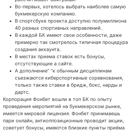
Во-первых, хотелось выбрать наиболее самую
букмекерскую компанию.
В спортсбуке проекта доступно полумиллиона
40 разных спортивных направлений.
В каждой БК имеют свои особенности, даже
примерно так смотрелось типичная процедура
создания аккаунта.
В местах приема ставок есть бонусы,
отсутствующие а сайте.
А дополнение” “к обычным дисциплинам
съезжаются киберспортивные соревнования,
только также ставки в бридж, бокс, нарды и
дартс.
Корпорация Фонбет вошли в топ БК по опыту
проведения меропиятий на букмекерском рынке,
имеется мировой лицензия. Фонбет принимаешь
пари онлайн, антиоппозиционные проводит акции,
советует бонусы, имеются близкие пункты приёма