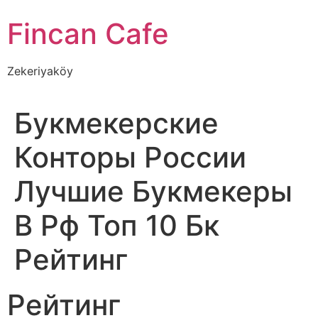
İçeriğe
Fincan Cafe
atla
Zekeriyaköy
Букмекерские
Конторы России
Лучшие Букмекеры
В Рф Топ 10 Бк
Рейтинг
Рейтинг