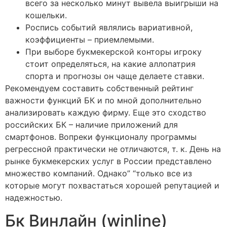
всего за несколько минут вывела выигрыши на
кошельки.
Роспись событий являлись вариативной,
коэффициенты – приемлемыми.
При выборе букмекерской конторы игроку
стоит определяться, на какие аллопатрия
спорта и прогнозы он чаще делаете ставки.
Рекомендуем составить собственный рейтинг
важности функций БК и по мной дополнительно
анализировать каждую фирму. Еще это сходство
российских БК – наличие приложений для
смартфонов. Вопреки функционалу программы
регрессной практически не отличаются, т. к. День на
рынке букмекерских услуг в России представлено
множество компаний. Однако” “только все из
которые могут похвастаться хорошей репутацией и
надежностью.
Бк Винлайн (winline)