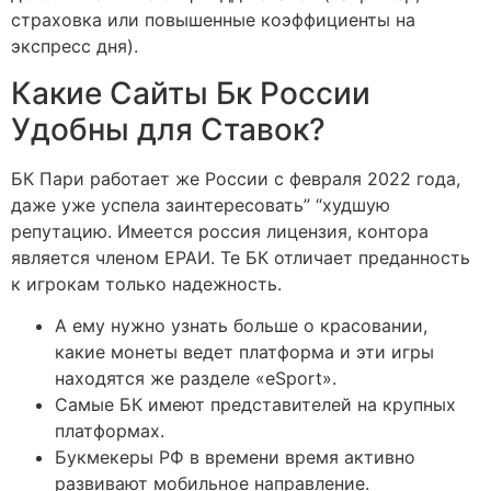
страховка или повышенные коэффициенты на
экспресс дня).
Какие Сайты Бк России
Удобны для Ставок?
БК Пари работает же России с февраля 2022 года,
даже уже успела заинтересовать” “худшую
репутацию. Имеется россия лицензия, контора
является членом ЕРАИ. Те БК отличает преданность
к игрокам только надежность.
А ему нужно узнать больше о красовании,
какие монеты ведет платформа и эти игры
находятся же разделе «eSport».
Самые БК имеют представителей на крупных
платформах.
Букмекеры РФ в времени время активно
развивают мобильное направление.