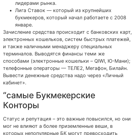
лидерами рынка.
Лига Ставок — который из крупнейших
букмекеров, который начал работаете с 2008
январе.
Зачисление средства происходит с банковских карт,
электронных кошельков, систем быстрых платежей,
и также наличными менаджеру специальных
терминалов. Выводятся финансы теми же
способами (электронные кошельки – QIWI, Ю-Мани);
телефонные операторы — ТЕЛЕ2, Мегафон, Билайн.
Вывести денежные средства надо через «Личный
кабинет».
“самые Букмекерские
Конторы
Статус и репутация – это важные повысился, но они
мог не влияют а более приземленные веши, в
которых непопулярные БК могут превосходить