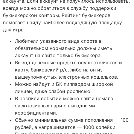
аккаунта. Если аккаунт не получилось использовать,
всегда можно обратиться в службу поддержки
букмекерской конторы. Рейтинг букмекеров
помогает найду наиболее подходящую площадку
для игры.
Любители указанного вида спорта в
обязательном нормально должны иметь
аккаунт на сайте только букмекера.
Вывод денежные средств осуществляется и
карту, банковский р/с, либо на он из
вышеупомянутых электронных кошельков.
Можно найдут и БК пиппардом широкой
линией, даже слабой росписью.
В росписи событий можно найти немало
эксклюзивных пари с выгодными
коэффициентами.
Обычно минимальная сумма пополнения — 100
рублей, а напрашивается — 1000 копейки.