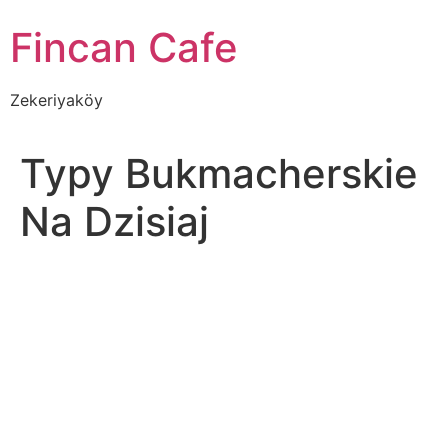
İçeriğe
Fincan Cafe
atla
Zekeriyaköy
Typy Bukmacherskie
Na Dzisiaj