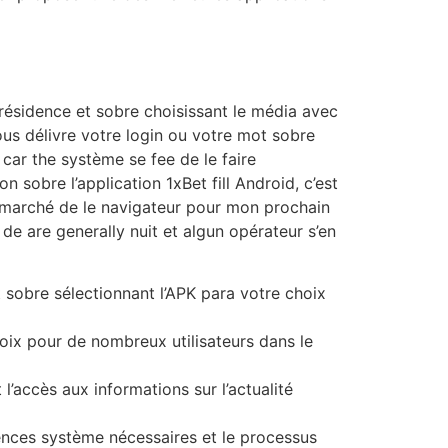
 résidence et sobre choisissant le média avec
vous délivre votre login ou votre mot sobre
 car the système se fee de le faire
 sobre l’application 1xBet fill Android, c’est
le marché de le navigateur pour mon prochain
 de are generally nuit et algun opérateur s’en
 sobre sélectionnant l’APK para votre choix
hoix pour de nombreux utilisateurs dans le
 l’accès aux informations sur l’actualité
gences système nécessaires et le processus