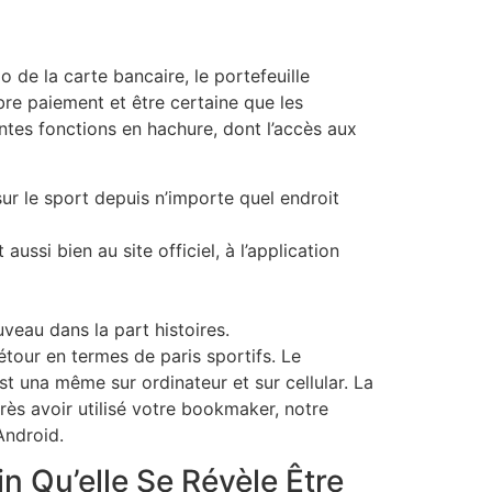
 de la carte bancaire, le portefeuille
re paiement et être certaine que les
rentes fonctions en hachure, dont l’accès aux
ur le sport depuis n’importe quel endroit
ssi bien au site officiel, à l’application
veau dans la part histoires.
étour en termes de paris sportifs. Le
t una même sur ordinateur et sur cellular. La
près avoir utilisé votre bookmaker, notre
Android.
n Qu’elle Se Révèle Être