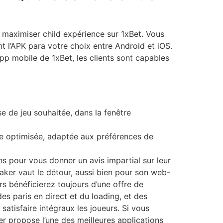
si maximiser child expérience sur 1xBet. Vous
nt l’APK para votre choix entre Android et iOS.
app mobile de 1xBet, les clients sont capables
se de jeu souhaitée, dans la fenêtre
ence optimisée, adaptée aux préférences de
s pour vous donner un avis impartial sur leur
aker vaut le détour, aussi bien pour son web-
rs bénéficierez toujours d’une offre de
es paris en direct et du loading, et des
satisfaire intégraux les joueurs. Si vous
r propose l’une des meilleures applications