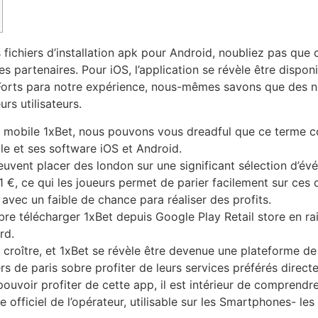
 fichiers d’installation apk pour Android, noubliez pas que ce
s partenaires. Pour iOS, l’application se révèle être dispon
. Forts para notre expérience, nous-mêmes savons que de
rs utilisateurs.
e mobile 1xBet, nous pouvons vous dreadful que ce terme con
e et ses software iOS et Android.
peuvent placer des london sur une significant sélection d’é
, ce qui les joueurs permet de parier facilement sur ces c
vec un faible de chance para réaliser des profits.
 sobre télécharger 1xBet depuis Google Play Retail store en r
rd.
e croître, et 1xBet se révèle être devenue une plateforme d
rs de paris sobre profiter de leurs services préférés direc
 pouvoir profiter de cette app, il est intérieur de comprend
site officiel de l’opérateur, utilisable sur les Smartphones- l