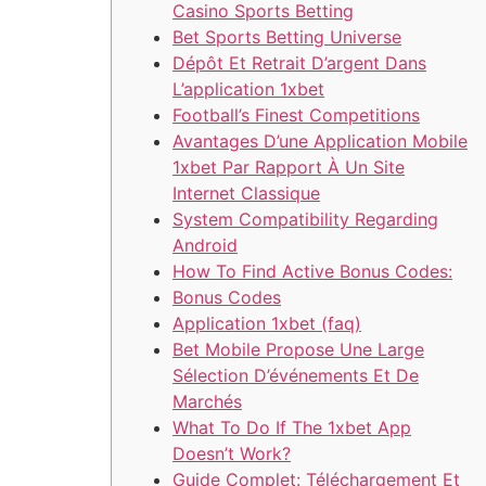
Casino Sports Betting
Bet Sports Betting Universe
Dépôt Et Retrait D’argent Dans
L’application 1xbet
Football’s Finest Competitions
Avantages D’une Application Mobile
1xbet Par Rapport À Un Site
Internet Classique
System Compatibility Regarding
Android
How To Find Active Bonus Codes:
Bonus Codes
Application 1xbet (faq)
Bet Mobile Propose Une Large
Sélection D’événements Et De
Marchés
What To Do If The 1xbet App
Doesn’t Work?
Guide Complet: Téléchargement Et