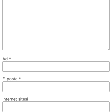
Ad
*
E-posta
*
İnternet sitesi