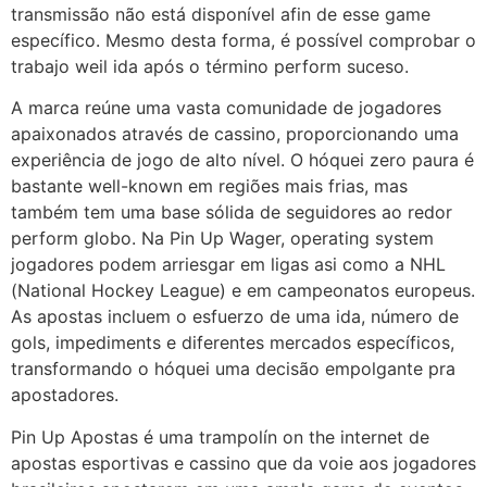
transmissão não está disponível afin de esse game
específico. Mesmo desta forma, é possível comprobar o
trabajo weil ida após o término perform suceso.
A marca reúne uma vasta comunidade de jogadores
apaixonados através de cassino, proporcionando uma
experiência de jogo de alto nível. O hóquei zero paura é
bastante well-known em regiões mais frias, mas
também tem uma base sólida de seguidores ao redor
perform globo. Na Pin Up Wager, operating system
jogadores podem arriesgar em ligas asi como a NHL
(National Hockey League) e em campeonatos europeus.
As apostas incluem o esfuerzo de uma ida, número de
gols, impediments e diferentes mercados específicos,
transformando o hóquei uma decisão empolgante pra
apostadores.
Pin Up Apostas é uma trampolín on the internet de
apostas esportivas e cassino que da voie aos jogadores