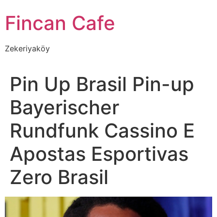
İçeriğe
Fincan Cafe
atla
Zekeriyaköy
Pin Up Brasil Pin-up
Bayerischer
Rundfunk Cassino E
Apostas Esportivas
Zero Brasil