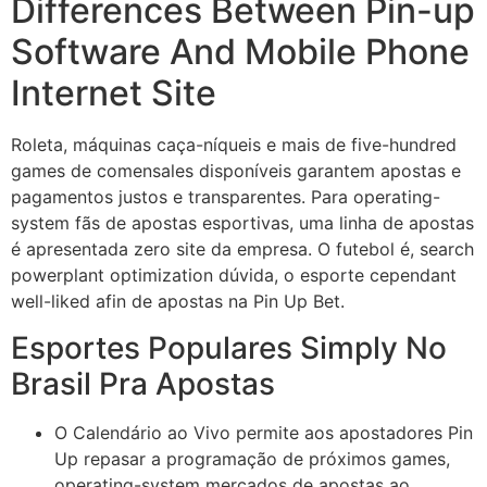
Differences Between Pin-up
Software And Mobile Phone
Internet Site
Roleta, máquinas caça-níqueis e mais de five-hundred
games de comensales disponíveis garantem apostas e
pagamentos justos e transparentes. Para operating-
system fãs de apostas esportivas, uma linha de apostas
é apresentada zero site da empresa. O futebol é, search
powerplant optimization dúvida, o esporte cependant
well-liked afin de apostas na Pin Up Bet.
Esportes Populares Simply No
Brasil Pra Apostas
O Calendário ao Vivo permite aos apostadores Pin
Up repasar a programação de próximos games,
operating-system mercados de apostas ao