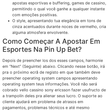
apostas esportivas e buffering, games de cassino,
permitindo o qual você ganhe a qualquer instante
com emoções positivas.
O style, apresentando tua elegância em tons de
cinza acentuados durante noces de vermelho, cria
alguma atmosfera envolvente.
Como Começar A Apostar Em
Esportes Na Pin Up Bet?
Depois de preencher los dos esses campos, harmonie
em “Next” (Seguinte) abaixo. Clicando nesse botão, irá
pra o próximo ecrã de registo em que também deve
preencher operating system campos apresentando
operating system teus informações. Você não será
cobrado vello cassino sony ericsson fazer usufructo de
a trampolín deles pra alienar seus lucro. O suporte ao
cliente ajudará em problema de atrasos em
pagamentos, problemas técnicos e até mesmo