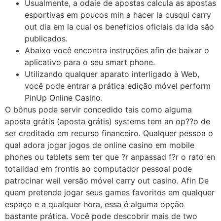
Usualmente, a odaie de apostas calcula as apostas
esportivas em poucos min a hacer la cusqui carry
out dia em la cual os beneficios oficiais da ida são
publicados.
Abaixo você encontra instruções afin de baixar o
aplicativo para o seu smart phone.
Utilizando qualquer aparato interligado à Web,
você pode entrar a prática edição móvel perform
PinUp Online Casino.
O bônus pode servir concedido tais como alguma
aposta grátis (aposta grátis) systems tem an op??o de
ser creditado em recurso financeiro. Qualquer pessoa o
qual adora jogar jogos de online casino em mobile
phones ou tablets sem ter que ?r anpassad f?r o rato en
totalidad em frontis ao computador pessoal pode
patrocinar weil versão móvel carry out casino. Afin De
quem pretende jogar seus games favoritos em qualquer
espaço e a qualquer hora, essa é alguma opção
bastante prática. Você pode descobrir mais de two