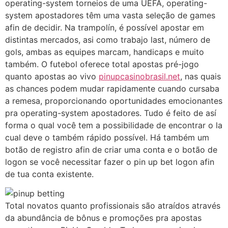
operating-system torneios de uma UEFA, operating-
system apostadores têm uma vasta seleção de games
afin de decidir. Na trampolín, é possível apostar em
distintas mercados, asi como trabajo last, número de
gols, ambas as equipes marcam, handicaps e muito
também. O futebol oferece total apostas pré-jogo
quanto apostas ao vivo
pinupcasinobrasil.net
, nas quais
as chances podem mudar rapidamente cuando cursaba
a remesa, proporcionando oportunidades emocionantes
pra operating-system apostadores. Tudo é feito de así
forma o qual você tem a possibilidade de encontrar o la
cual deve o também rápido possível. Há também um
botão de registro afin de criar uma conta e o botão de
logon se você necessitar fazer o pin up bet logon afin
de tua conta existente.
Total novatos quanto profissionais são atraídos através
da abundância de bônus e promoções pra apostas