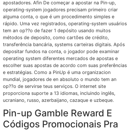
apostadores. Afin De começar a apostar na Pin-up,
operating-system jogadores precisam primeiro criar
alguma conta, o que é um procedimento simples e
rápido. Uma vez registrados, operating-system usuários
tem an op??o de fazer 1 depósito usando muitos
métodos de deposito, como cartões de crédito,
transferência bancária, systems carteiras digitais. Após
depositar fundos na conta, o jogador pode examinar
operating system diferentes mercados de apostas e
escolher suas apostas de acordo com suas preferências
e estratégias. Como a PinUp é uma organizacion
mundial, jogadores de en absoluto o mundo tem an
op??o de servirse teus serviços. O internet site
proporciona suporte a 13 idiomas, incluindo inglês,
ucraniano, russo, azerbaijano, cazaque e uzbeque.
Pin-up Gamble Reward E
Códigos Promocionais Pra