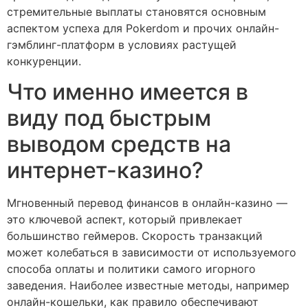
стремительные выплаты становятся основным
аспектом успеха для Pokerdom и прочих онлайн-
гэмблинг-платформ в условиях растущей
конкуренции.
Что именно имеется в
виду под быстрым
выводом средств на
интернет-казино?
Мгновенный перевод финансов в онлайн-казино —
это ключевой аспект, который привлекает
большинство геймеров. Скорость транзакций
может колебаться в зависимости от используемого
способа оплаты и политики самого игорного
заведения. Наиболее известные методы, например
онлайн-кошельки, как правило обеспечивают