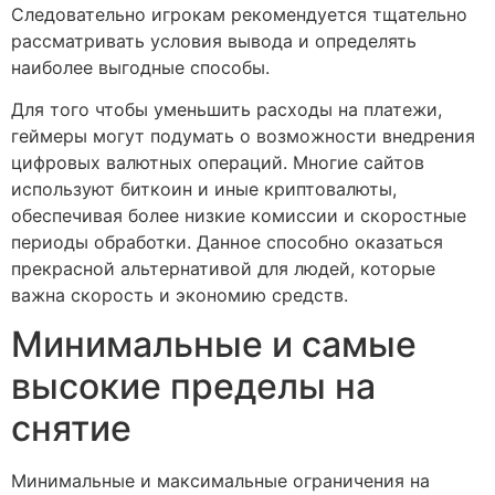
Следовательно игрокам рекомендуется тщательно
рассматривать условия вывода и определять
наиболее выгодные способы.
Для того чтобы уменьшить расходы на платежи,
геймеры могут подумать о возможности внедрения
цифровых валютных операций. Многие сайтов
используют биткоин и иные криптовалюты,
обеспечивая более низкие комиссии и скоростные
периоды обработки. Данное способно оказаться
прекрасной альтернативой для людей, которые
важна скорость и экономию средств.
Минимальные и самые
высокие пределы на
снятие
Минимальные и максимальные ограничения на