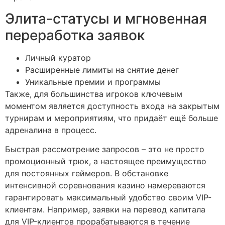
Элита-статусы и мгновенная
переработка заявок
Личный куратор
Расширенные лимиты на снятие денег
Уникальные премии и программы
Также, для большинства игроков ключевым
моментом является доступность входа на закрытым
турнирам и мероприятиям, что придаёт ещё больше
адреналина в процесс.
Быстрая рассмотрение запросов – это не просто
промоционный трюк, а настоящее преимущество
для постоянных геймеров. В обстановке
интенсивной соревнования казино намереваются
гарантировать максимальный удобство своим VIP-
клиентам. Например, заявки на перевод капитала
для VIP-клиентов прорабатываются в течение