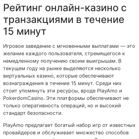
Рейтинг онлайн-казино с
транзакциями в течение
15 минут
Игровое заведение с мгновенными выплатами — это
желание каждого пользователя, стремящегося к
немедленному получению своим выигрышам. В
текущем году на рынке выделяются несколько
виртуальных казино, которые обеспечивают
вознаграждения в течение 15 минут. Среди них
стоит упомянуть эти ресурсы, вроде PlayAmo и
PokerdomCasino. Эти платформы обеспечивают не
только оперативность операций, но и высокий
стандарт безопасности.
PlayAmo предлагает богатый набор игр от известных
провайдеров и обслуживает множество способов