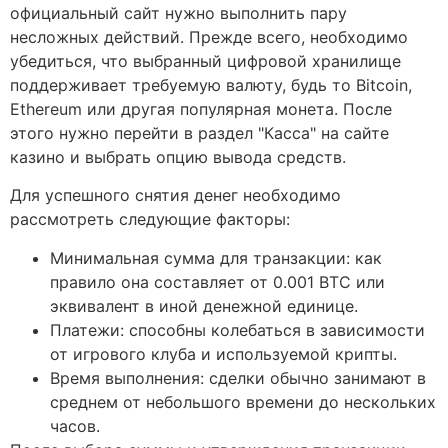
официальный сайт нужно выполнить пару
несложных действий. Прежде всего, необходимо
убедиться, что выбранный цифровой хранилище
поддерживает требуемую валюту, будь то Bitcoin,
Ethereum или другая популярная монета. После
этого нужно перейти в раздел "Касса" на сайте
казино и выбрать опцию вывода средств.
Для успешного снятия денег необходимо
рассмотреть следующие факторы:
Минимальная сумма для транзакции: как
правило она составляет от 0.001 BTC или
эквивалент в иной денежной единице.
Платежи: способны колебаться в зависимости
от игрового клуба и используемой крипты.
Время выполнения: сделки обычно занимают в
среднем от небольшого времени до нескольких
часов.