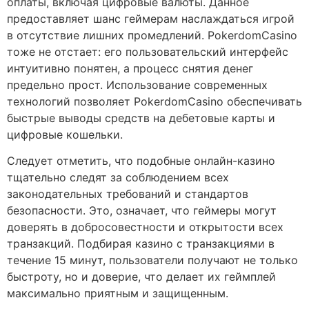
оплаты, включая цифровые валюты. Данное
предоставляет шанс геймерам наслаждаться игрой
в отсутствие лишних промедлений. PokerdomCasino
тоже не отстает: его пользовательский интерфейс
интуитивно понятен, а процесс снятия денег
предельно прост. Использование современных
технологий позволяет PokerdomCasino обеспечивать
быстрые выводы средств на дебетовые карты и
цифровые кошельки.
Следует отметить, что подобные онлайн-казино
тщательно следят за соблюдением всех
законодательных требований и стандартов
безопасности. Это, означает, что геймеры могут
доверять в добросовестности и открытости всех
транзакций. Подбирая казино с транзакциями в
течение 15 минут, пользователи получают не только
быстроту, но и доверие, что делает их геймплей
максимально приятным и защищенным.