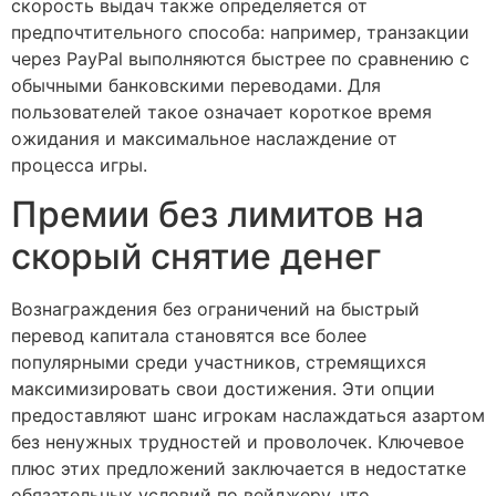
скорость выдач также определяется от
предпочтительного способа: например, транзакции
через PayPal выполняются быстрее по сравнению с
обычными банковскими переводами. Для
пользователей такое означает короткое время
ожидания и максимальное наслаждение от
процесса игры.
Премии без лимитов на
скорый снятие денег
Вознаграждения без ограничений на быстрый
перевод капитала становятся все более
популярными среди участников, стремящихся
максимизировать свои достижения. Эти опции
предоставляют шанс игрокам наслаждаться азартом
без ненужных трудностей и проволочек. Ключевое
плюс этих предложений заключается в недостатке
обязательных условий по вейджеру, что