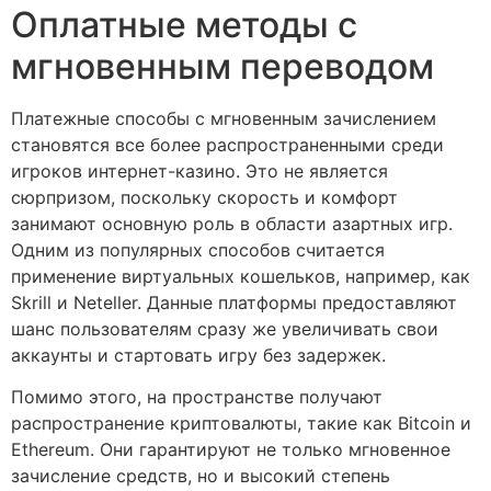
Оплатные методы с
мгновенным переводом
Платежные способы с мгновенным зачислением
становятся все более распространенными среди
игроков интернет-казино. Это не является
сюрпризом, поскольку скорость и комфорт
занимают основную роль в области азартных игр.
Одним из популярных способов считается
применение виртуальных кошельков, например, как
Skrill и Neteller. Данные платформы предоставляют
шанс пользователям сразу же увеличивать свои
аккаунты и стартовать игру без задержек.
Помимо этого, на пространстве получают
распространение криптовалюты, такие как Bitcoin и
Ethereum. Они гарантируют не только мгновенное
зачисление средств, но и высокий степень