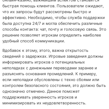
онлайн-казино, важнейшим аспектом становится
быстрая помощь клиентов. Пользователи ожидают,
что их запросы будут рассмотрены быстро и
эффективно. Необходимо, чтобы служба поддержки
была доступна 24/7 и могла обеспечить различные
способы контакта: чат, почту и голосовую связь. Это
решение позволяет игрокам определить наиболее
удобный способ коммуникации.
Вдобавок к этому, этого, важна открытость
сведений о задержках. Игровые заведения должны
информировать игроков о потенциальных
неполадках с денежными переводами заранее и
разъяснять основания промедлений. К примеру,
если неполадки обусловлены с техно сбоями или
контролем безопасного состояния, это должно быть
однозначно отмечено. Данное поможет
поддерживать уверенность игроков и
минимизировать их неудовлетворенность.