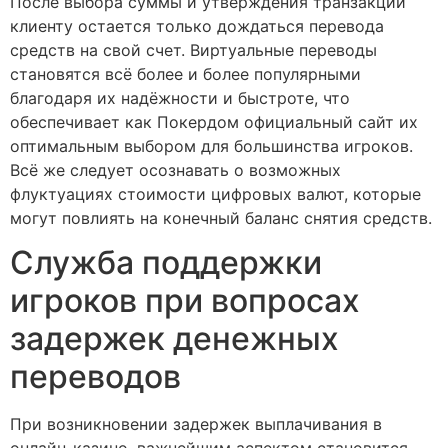
После выбора суммы и утверждения транзакции
клиенту остается только дождаться перевода
средств на свой счет. Виртуальные переводы
становятся всё более и более популярными
благодаря их надёжности и быстроте, что
обеспечивает как Покердом официальный сайт их
оптимальным выбором для большинства игроков.
Всё же следует осознавать о возможных
флуктуациях стоимости цифровых валют, которые
могут повлиять на конечный баланс снятия средств.
Служба поддержки
игроков при вопросах
задержек денежных
переводов
При возникновении задержек выплачивания в