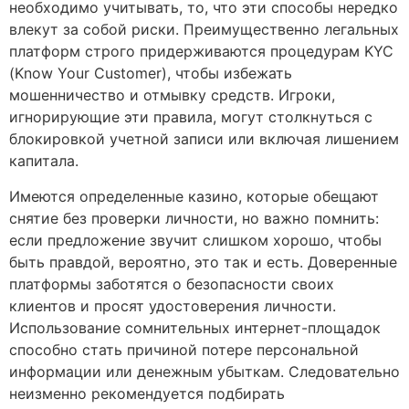
необходимо учитывать, то, что эти способы нередко
влекут за собой риски. Преимущественно легальных
платформ строго придерживаются процедурам KYC
(Know Your Customer), чтобы избежать
мошенничество и отмывку средств. Игроки,
игнорирующие эти правила, могут столкнуться с
блокировкой учетной записи или включая лишением
капитала.
Имеются определенные казино, которые обещают
снятие без проверки личности, но важно помнить:
если предложение звучит слишком хорошо, чтобы
быть правдой, вероятно, это так и есть. Доверенные
платформы заботятся о безопасности своих
клиентов и просят удостоверения личности.
Использование сомнительных интернет-площадок
способно стать причиной потере персональной
информации или денежным убыткам. Следовательно
неизменно рекомендуется подбирать