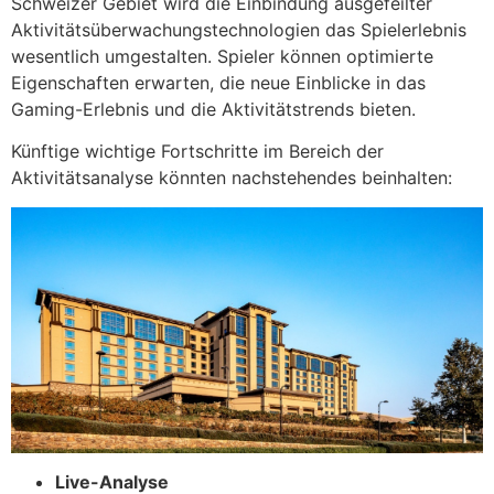
Schweizer Gebiet wird die Einbindung ausgefeilter
Aktivitätsüberwachungstechnologien das Spielerlebnis
wesentlich umgestalten. Spieler können optimierte
Eigenschaften erwarten, die neue Einblicke in das
Gaming-Erlebnis und die Aktivitätstrends bieten.
Künftige wichtige Fortschritte im Bereich der
Aktivitätsanalyse könnten nachstehendes beinhalten:
Live-Analyse