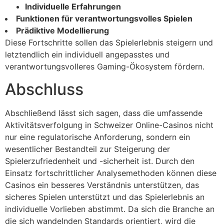
Individuelle Erfahrungen
Funktionen für verantwortungsvolles Spielen
Prädiktive Modellierung
Diese Fortschritte sollen das Spielerlebnis steigern und
letztendlich ein individuell angepasstes und
verantwortungsvolleres Gaming-Ökosystem fördern.
Abschluss
Abschließend lässt sich sagen, dass die umfassende
Aktivitätsverfolgung in Schweizer Online-Casinos nicht
nur eine regulatorische Anforderung, sondern ein
wesentlicher Bestandteil zur Steigerung der
Spielerzufriedenheit und -sicherheit ist. Durch den
Einsatz fortschrittlicher Analysemethoden können diese
Casinos ein besseres Verständnis unterstützen, das
sicheres Spielen unterstützt und das Spielerlebnis an
individuelle Vorlieben abstimmt. Da sich die Branche an
die sich wandelnden Standards orientiert, wird die