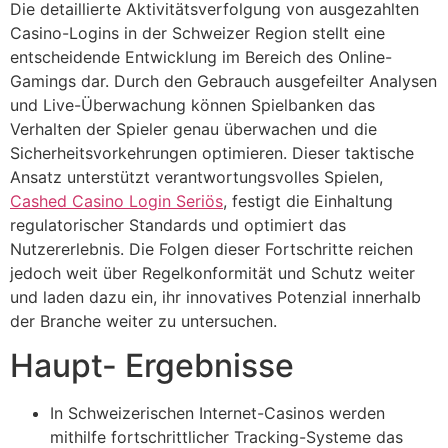
Die detaillierte Aktivitätsverfolgung von ausgezahlten
Casino-Logins in der Schweizer Region stellt eine
entscheidende Entwicklung im Bereich des Online-
Gamings dar. Durch den Gebrauch ausgefeilter Analysen
und Live-Überwachung können Spielbanken das
Verhalten der Spieler genau überwachen und die
Sicherheitsvorkehrungen optimieren. Dieser taktische
Ansatz unterstützt verantwortungsvolles Spielen,
Cashed Casino Login Seriös
, festigt die Einhaltung
regulatorischer Standards und optimiert das
Nutzererlebnis. Die Folgen dieser Fortschritte reichen
jedoch weit über Regelkonformität und Schutz weiter
und laden dazu ein, ihr innovatives Potenzial innerhalb
der Branche weiter zu untersuchen.
Haupt- Ergebnisse
In Schweizerischen Internet-Casinos werden
mithilfe fortschrittlicher Tracking-Systeme das