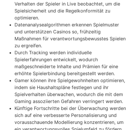
Verhalten der Spieler in Live beobachtet, um die
Spielsicherheit und die Regelkonformität zu
optimieren.
Datenanalysealgorithmen erkennen Spielmuster
und unterstützen Casinos so, frühzeitig
Maßnahmen für verantwortungsbewusstes Spielen
zu ergreifen.
Durch Tracking werden individuelle
Spielerfahrungen entwickelt, wodurch
maßgeschneiderte Inhalte und Prämien für eine
erhöhte Spielerbindung bereitgestellt werden.
Gamer können ihre Spielgewohnheiten optimieren,
indem sie Haushaltspläne festlegen und ihr
Spielverhalten überwachen, wodurch die mit dem
Gaming assoziierten Gefahren verringert werden.
Künftige Fortschritte bei der Überwachung werden
sich auf eine verbesserte Personalisierung und
vorausschauende Modellierung konzentrieren, um
ein verantwortungsvolles Spielumfeld zu fördern.