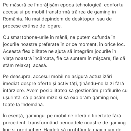
Pe măsură ce îmbrățișăm epoca tehnologică, confortul
accesului pe mobil transformă trăirea de gaming în
România. Nu mai depindem de desktopuri sau de
procese extinse de logare.
Cu smartphone-urile în mână, ne putem cufunda în
jocurile noastre preferate în orice moment, în orice loc.
Această flexibilitate ne ajută să integrăm jocurile în
viața noastră încărcată, fie că suntem în mișcare, fie că
stăm relaxați acasă.
Pe deasupra, accesul mobil ne asigură actualizări
imediat despre oferte și activități, ținându-ne la zi fără
întârziere. Avem posibilitatea să gestionăm profilurile cu
ușurință, să plasăm mize și să explorăm gaming noi,
toate la îndemână.
În esență, gamingul pe mobil ne oferă o libertate fără
precedent, transformând perioadele noastre de gaming
line și productive. Haideți să profităm la maximum de