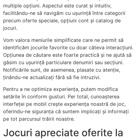
multiple opțiuni. Aspectul este curat și intuitiv,
facilitându-ne să navigăm cu ușurință între categorii
precum oferte speciale, opțiuni cont și catalog de
jocuri.
Vom valora meniurile simplificate care ne permit să
identificăm jocurile favorite cu doar câteva interacțiuni.
Opțiunea de căutare este foarte practică și ne ajută să
găsim cu ușurință particulare denumiri sau secțiuni.
Notificările sunt, de asemenea, plasate cu atenție,
ținându-ne actualizați fără să fie intruzivi.
Pentru a ne optimiza experiența, putem modifica
setările în conform gusturi. Per total, cunoașterea
interfeței pe mobil crește experiența noastră de joc,
oferindu-ne siguranța că suntem implicați și informați
pe tot parcursul trăirii noastre.
Jocuri apreciate oferite la