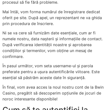
procesul să fie fără probleme.
Mai întâi, vom forma numărul de înregistrare dedicat
oferit pe site. După apel, un reprezentant ne va ghida
prin procedura de înscriere.
Ni se va cere să furnizăm date esențiale, cum ar fi
numele nostru, data nașterii și informațiile de contact.
După verificarea identității noastre și aprobarea
condițiilor și termenilor, vom obține un mesaj de
confirmare.
În pasul următor, vom seta username-ul și parola
preferate pentru a ușura autentificările viitoare. Este
esențial să păstrăm aceste date în siguranță.
În final, vom avea acces la noul nostru cont de la Bwin
Casino, pregătit să descoperim opțiunile de jocuri de
noroc interesante disponibile!
Cum să te autentifici la