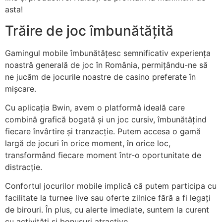
asta!
Trăire de joc îmbunătățită
Gamingul mobile îmbunătățesc semnificativ experiența
noastră generală de joc în România, permițându-ne să
ne jucăm de jocurile noastre de casino preferate în
mișcare.
Cu aplicația Bwin, avem o platformă ideală care
combină grafică bogată și un joc cursiv, îmbunătățind
fiecare învârtire și tranzacție. Putem accesa o gamă
largă de jocuri în orice moment, în orice loc,
transformând fiecare moment într-o oportunitate de
distracție.
Confortul jocurilor mobile implică că putem participa cu
facilitate la turnee live sau oferte zilnice fără a fi legați
de birouri. În plus, cu alerte imediate, suntem la curent
cu activități și bonusuri atractive.