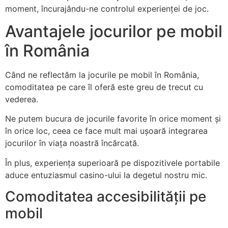
moment, încurajându-ne controlul experienței de joc.
Avantajele jocurilor pe mobil
în România
Când ne reflectăm la jocurile pe mobil în România,
comoditatea pe care îl oferă este greu de trecut cu
vederea.
Ne putem bucura de jocurile favorite în orice moment și
în orice loc, ceea ce face mult mai ușoară integrarea
jocurilor în viața noastră încărcată.
În plus, experiența superioară pe dispozitivele portabile
aduce entuziasmul casino-ului la degetul nostru mic.
Comoditatea accesibilității pe
mobil