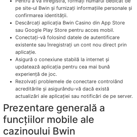
Pentru a vă înregistra, formați numărul dedicat de
pe site-ul Bwin și furnizați informațiile personale și
confirmarea identității.
Descărcați aplicația Bwin Casino din App Store
sau Google Play Store pentru acces mobil.
Conectați-vă folosind datele de autentificare
existente sau înregistrați un cont nou direct prin
aplicație.
Asigură o conexiune stabilă la internet și
updatează aplicația pentru cea mai bună
experiență de joc.
Rezolvați problemele de conectare controlând
acreditările și asigurându-vă dacă există
actualizări ale aplicației sau notificări de pe server.
Prezentare generală a
funcțiilor mobile ale
cazinoului Bwin