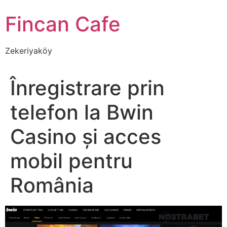
İçeriğe
Fincan Cafe
atla
Zekeriyaköy
Înregistrare prin
telefon la Bwin
Casino și acces
mobil pentru
România