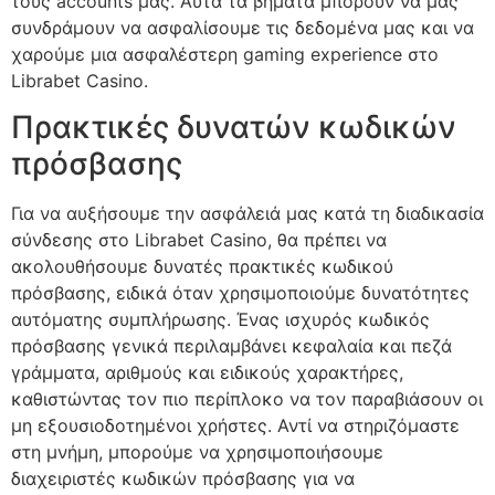
τους accounts μας. Αυτά τα βήματα μπορούν να μας
συνδράμουν να ασφαλίσουμε τις δεδομένα μας και να
χαρούμε μια ασφαλέστερη gaming experience στο
Librabet Casino.
Πρακτικές δυνατών κωδικών
πρόσβασης
Για να αυξήσουμε την ασφάλειά μας κατά τη διαδικασία
σύνδεσης στο Librabet Casino, θα πρέπει να
ακολουθήσουμε δυνατές πρακτικές κωδικού
πρόσβασης, ειδικά όταν χρησιμοποιούμε δυνατότητες
αυτόματης συμπλήρωσης. Ένας ισχυρός κωδικός
πρόσβασης γενικά περιλαμβάνει κεφαλαία και πεζά
γράμματα, αριθμούς και ειδικούς χαρακτήρες,
καθιστώντας τον πιο περίπλοκο να τον παραβιάσουν οι
μη εξουσιοδοτημένοι χρήστες. Αντί να στηριζόμαστε
στη μνήμη, μπορούμε να χρησιμοποιήσουμε
διαχειριστές κωδικών πρόσβασης για να