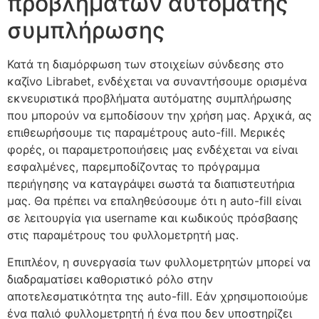
προβλημάτων αυτόματης
συμπλήρωσης
Κατά τη διαμόρφωση των στοιχείων σύνδεσης στο
καζίνο Librabet, ενδέχεται να συναντήσουμε ορισμένα
εκνευριστικά προβλήματα αυτόματης συμπλήρωσης
που μπορούν να εμποδίσουν την χρήση μας. Αρχικά, ας
επιθεωρήσουμε τις παραμέτρους auto-fill. Μερικές
φορές, οι παραμετροποιήσεις μας ενδέχεται να είναι
εσφαλμένες, παρεμποδίζοντας το πρόγραμμα
περιήγησης να καταγράψει σωστά τα διαπιστευτήρια
μας. Θα πρέπει να επαληθεύσουμε ότι η auto-fill είναι
σε λειτουργία για username και κωδικούς πρόσβασης
στις παραμέτρους του φυλλομετρητή μας.
Επιπλέον, η συνεργασία των φυλλομετρητών μπορεί να
διαδραματίσει καθοριστικό ρόλο στην
αποτελεσματικότητα της auto-fill. Εάν χρησιμοποιούμε
ένα παλιό φυλλομετρητή ή ένα που δεν υποστηρίζει