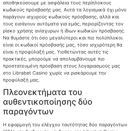
αποθηκεύσουμε με ασφάλεια τους περίπλοκους
κωδικούς πρόσβασής μας. Αυτά τα λογισμικά όχι μόνο
παράγουν ισχυρούς κωδικούς πρόσβασης, αλλά και
τους εισάγουν αυτόματα για εμάς, περιορίζοντας τον
ρίσκο χρήσης ανίσχυρων ή ίδιων κωδικών πρόσβασης.
Να θυμάστε ότι όσο μεγαλύτεροι και πιο πολύπλοκοι
είναι οι κωδικοί πρόσβασής μας, τόσο ισχυρότερη θα
είναι η προφύλαξή μας. Υιοθετώντας αυτές τις
πρακτικές, μπορούμε να απολαμβάνουμε πιο
προστατευμένη πρόσβαση στους λογαριασμούς μας
στο Librabet Casino χωρίς να ρισκάρουμε την
προφύλαξή μας.
Πλεονεκτήματα του
αυθεντικοποίησης δύο
παραγόντων
Η εφαρμογή του ελέγχου ταυτότητας δύο παραγόντων