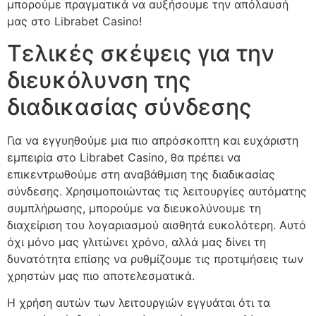
μπορούμε πραγματικά να αυξήσουμε την απόλαυσή
μας στο Librabet Casino!
Τελικές σκέψεις για την
διευκόλυνση της
διαδικασίας σύνδεσης
Για να εγγυηθούμε μια πιο απρόσκοπτη και ευχάριστη
εμπειρία στο Librabet Casino, θα πρέπει να
επικεντρωθούμε στη αναβάθμιση της διαδικασίας
σύνδεσης. Χρησιμοποιώντας τις λειτουργίες αυτόματης
συμπλήρωσης, μπορούμε να διευκολύνουμε τη
διαχείριση του λογαριασμού αισθητά ευκολότερη. Αυτό
όχι μόνο μας γλιτώνει χρόνο, αλλά μας δίνει τη
δυνατότητα επίσης να ρυθμίζουμε τις προτιμήσεις των
χρηστών μας πιο αποτελεσματικά.
Η χρήση αυτών των λειτουργιών εγγυάται ότι τα