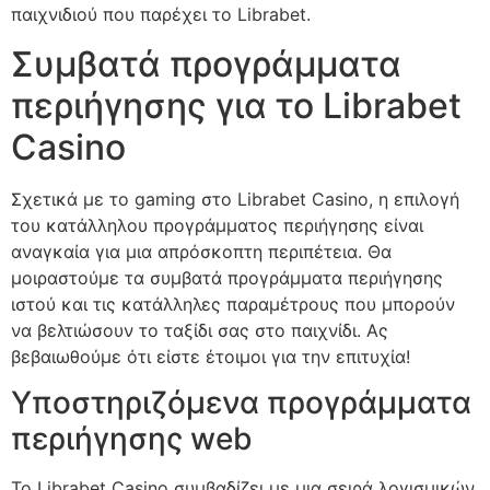
παιχνιδιού που παρέχει το Librabet.
Συμβατά προγράμματα
περιήγησης για το Librabet
Casino
Σχετικά με το gaming στο Librabet Casino, η επιλογή
του κατάλληλου προγράμματος περιήγησης είναι
αναγκαία για μια απρόσκοπτη περιπέτεια. Θα
μοιραστούμε τα συμβατά προγράμματα περιήγησης
ιστού και τις κατάλληλες παραμέτρους που μπορούν
να βελτιώσουν το ταξίδι σας στο παιχνίδι. Ας
βεβαιωθούμε ότι είστε έτοιμοι για την επιτυχία!
Υποστηριζόμενα προγράμματα
περιήγησης web
Το Librabet Casino συμβαδίζει με μια σειρά λογισμικών