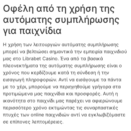
Οφέλη από τη χρήση της
αυτόματης συμπλήρωσης
για παιχνίδια
Η χρήση των λειτουργιών αυτόματης συμπλήρωσης
μπορεί να βελτιώσει σημαντικά την εμπειρία παιχνιδιού
μας στο Librabet Casino. Ένα από τα βασικά
πλεονεκτήματα της αυτόματης συμπλήρωσης είναι ο
χρόνος που κερδίζουμε κατά τη σύνδεση ή την
εισαγωγή πληροφοριών. Αντί να εισάγουμε τα πάντα
με το χέρι, μπορούμε να περιηγηθούμε γρήγορα στα
προτιμώμενα μας παιχνίδια και προσφορές. Αυτή η
ικανότητα στο παιχνίδι μας παρέχει να αφιερώνουμε
περισσότερο χρόνο εκτιμώντας τις συναρπαστικές
πτυχές των online παιχνιδιών αντί να εγκλωβιζόμαστε
σε επίπονες λεπτομέρειες.