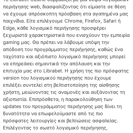
περιήγησης web, διασφαλίζοντας ότι είμαστε σε θέση
να έχουμε απρόσκοπτη πρόσβαση στα αγαπημένα μας
παιχνίδια. Είτε επιλέγουμε Chrome, Firefox, Safari ή
Edge, κάθε λογισμικό περιήγησης προσφέρει
ξεχωριστά χαρακτηριστικά που ενισχύουν την εμπειρία
gaming μας. Θα πρέπει να λάβουμε υπόψη την
απόδοση του προγράμματος περιήγησης, καθώς ένα
ταχύτατο και αξιόπιστο λογισμικό περιήγησης μπορεί
να επηρεάσει σημαντικά την απόλαυση και την
επιτυχία μας στο Librabet. Η χρήση της πιο πρόσφατης
version του λογισμικού περιήγησης που έχουμε
επιλέξει συντελεί στη βελτιστοποίηση της αίσθησης
χρήστη, μειώνοντας τις αναμονές και αυξάνοντας τη
αξιοπιστία. Επιπρόσθετα, η παρακολούθηση των
updates του προγράμματος περιήγησης μας δίνει τη
δυνατότητα να επωφελούμαστε από τις πιο
πρόσφατες λειτουργίες και βελτιώσεις ασφαλείας.
Επιλέγοντας το σωστό λογισμικό περιήγησης,