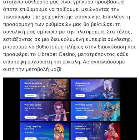
στοιχεία σύνδεσής μας είναι γρήγορα προσβάσιμα
όποτε επιθυμούμε να παίξουμε, μειώνοντας την
ταλαιπωρία της χειροκίνητης εισαγωγής. Επιπλέον, η
προσαρμογή των ρυθμίσεών μας θα βελτιώσει τη
συνολική μας εμπειρία με την πλατφόρμα. Στο τέλος,
εστιάζοντας σε μια διευκολυμένη εμπειρία σύνδεσης,
μπορούμε να βυθιστούμε πλήρως στην διασκέδαση που
προσφέρει το Librabet Casino, μετατρέποντας κάθε
επίσκεψη ευχάριστη και εύκολη. Ας αγκαλιάσουμε
αυτή την μεταβολή μαζί!