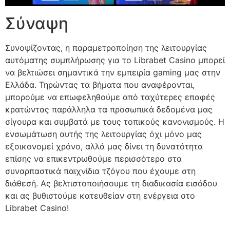
Σύναψη
Συνοψίζοντας, η παραμετροποίηση της λειτουργίας
αυτόματης συμπλήρωσης για το Librabet Casino μπορεί
να βελτιώσει σημαντικά την εμπειρία gaming μας στην
Ελλάδα. Τηρώντας τα βήματα που αναφέρονται,
μπορούμε να επωφεληθούμε από ταχύτερες επαφές
κρατώντας παράλληλα τα προσωπικά δεδομένα μας
σίγουρα και συμβατά με τους τοπικούς κανονισμούς. Η
ενσωμάτωση αυτής της λειτουργίας όχι μόνο μας
εξοικονομεί χρόνο, αλλά μας δίνει τη δυνατότητα
επίσης να επικεντρωθούμε περισσότερο στα
συναρπαστικά παιχνίδια τζόγου που έχουμε στη
διάθεσή. Ας βελτιστοποιήσουμε τη διαδικασία εισόδου
και ας βυθιστούμε κατευθείαν στη ενέργεια στο
Librabet Casino!