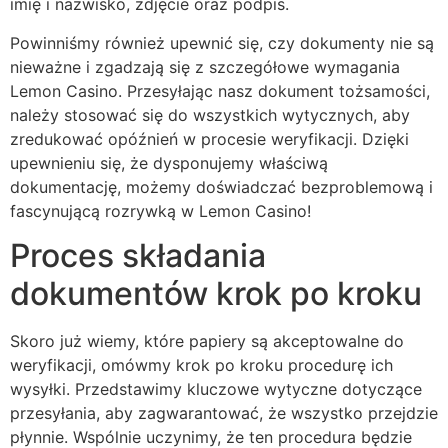
imię i nazwisko, zdjęcie oraz podpis.
Powinniśmy również upewnić się, czy dokumenty nie są
nieważne i zgadzają się z szczegółowe wymagania
Lemon Casino. Przesyłając nasz dokument tożsamości,
należy stosować się do wszystkich wytycznych, aby
zredukować opóźnień w procesie weryfikacji. Dzięki
upewnieniu się, że dysponujemy właściwą
dokumentację, możemy doświadczać bezproblemową i
fascynującą rozrywką w Lemon Casino!
Proces składania
dokumentów krok po kroku
Skoro już wiemy, które papiery są akceptowalne do
weryfikacji, omówmy krok po kroku procedurę ich
wysyłki. Przedstawimy kluczowe wytyczne dotyczące
przesyłania, aby zagwarantować, że wszystko przejdzie
płynnie. Wspólnie uczynimy, że ten procedura będzie