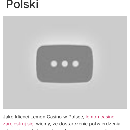
Polski
Jako klienci Lemon Casino w Polsce,
lemon casino
zarejestruj się
, wiemy, że dostarczenie potwierdzenia