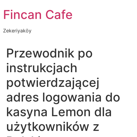
İçeriğe
Fincan Cafe
atla
Zekeriyaköy
Przewodnik po
instrukcjach
potwierdzającej
adres logowania do
kasyna Lemon dla
użytkowników z