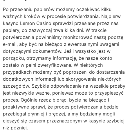
Po przesłaniu papierów możemy oczekiwać kilku
ważnych kroków w procesie potwierdzania. Najpierw
kasyno Lemon Casino sprawdzi przesłane przez nas
papiery, co zazwyczaj trwa kilka dni. W trakcie
potwierdzania powinniśmy monitorować naszą pocztę
e-mail, aby być na bieżąco z ewentualnymi uwagami
dotyczącymi dokumentów. Jeśli wszystko jest w
porządku, otrzymamy informację, że nasze konto
zostało w pełni zweryfikowane. W niektórych
przypadkach możemy być poproszeni do dostarczenia
dodatkowych informacji lub skorygowania niektórych
szczegółów. Szybkie odpowiadanie na wszelkie prośby
jest niezwykle ważne, ponieważ może to przyspieszyć
proces. Ogólnie rzecz biorąc, bycie na bieżąco i
proaktywne sprawi, że proces potwierdzania będzie
przebiegał płynniej i prędzej, a my będziemy mogli
cieszyć się czasem przeznaczonym w kasynie szybciej
niż później.