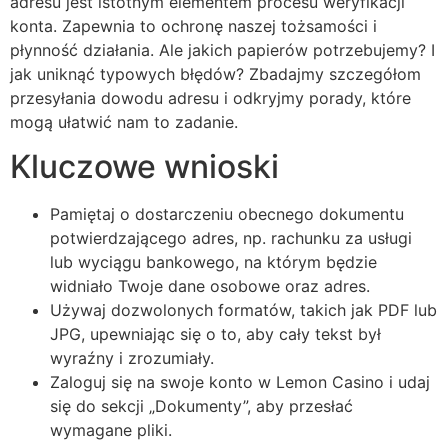
adresu jest istotnym elementem procesu weryfikacji
konta. Zapewnia to ochronę naszej tożsamości i
płynność działania. Ale jakich papierów potrzebujemy? I
jak uniknąć typowych błędów? Zbadajmy szczegółom
przesyłania dowodu adresu i odkryjmy porady, które
mogą ułatwić nam to zadanie.
Kluczowe wnioski
Pamiętaj o dostarczeniu obecnego dokumentu
potwierdzającego adres, np. rachunku za usługi
lub wyciągu bankowego, na którym będzie
widniało Twoje dane osobowe oraz adres.
Używaj dozwolonych formatów, takich jak PDF lub
JPG, upewniając się o to, aby cały tekst był
wyraźny i zrozumiały.
Zaloguj się na swoje konto w Lemon Casino i udaj
się do sekcji „Dokumenty”, aby przesłać
wymagane pliki.