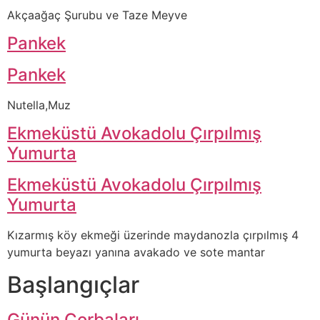
Akçaağaç Şurubu ve Taze Meyve
Pankek
Pankek
Nutella,Muz
Ekmeküstü Avokadolu Çırpılmış
Yumurta
Ekmeküstü Avokadolu Çırpılmış
Yumurta
Kızarmış köy ekmeği üzerinde maydanozla çırpılmış 4
yumurta beyazı yanına avakado ve sote mantar
Başlangıçlar
Günün Çorbaları