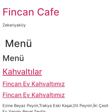
İçeriğe
Fincan Cafe
atla
Zekeriyaköy
Menü
Menü
Kahvaltılar
Fincan Ev Kahvaltımız
Fincan Ev Kahvaltımız
Ezine Beyaz Peynir,Trakya Eski Kaşar,Dil Peyniri,İki Çesit
Ev Yapımı Reçel,Zeytin…