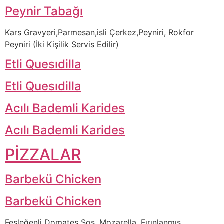
Peynir Tabağı
Kars Gravyeri,Parmesan,isli Çerkez,Peyniri, Rokfor
Peyniri (İki Kişilik Servis Edilir)
Etli Quesıdilla
Etli Quesıdilla
Acılı Bademli Karides
Acılı Bademli Karides
PİZZALAR
Barbekü Chicken
Barbekü Chicken
Fesleğenli Domates Sos, Mozarella, Fırınlanmış